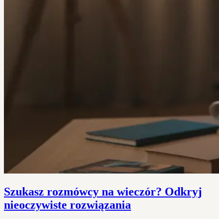
Szukasz rozmówcy na wieczór? Odkryj
nieoczywiste rozwiązania