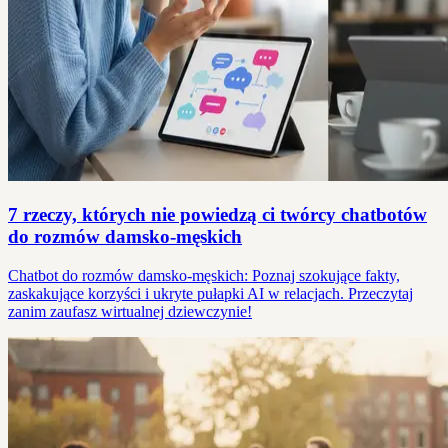
7 rzeczy, których nie powiedzą ci twórcy chatbotów
do rozmów damsko-męskich
Chatbot do rozmów damsko-męskich: Poznaj szokujące fakty,
zaskakujące korzyści i ukryte pułapki AI w relacjach. Przeczytaj
zanim zaufasz wirtualnej dziewczynie!