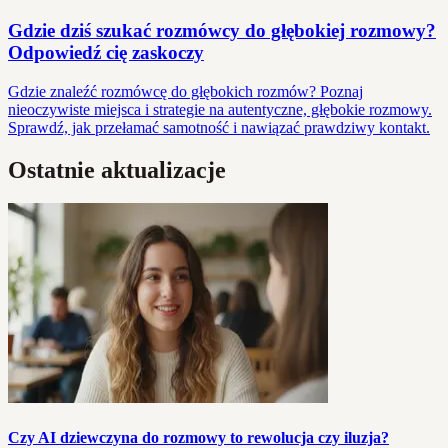
Gdzie dziś szukać rozmówcy do głębokiej rozmowy?
Odpowiedź cię zaskoczy
Gdzie znaleźć rozmówcę do głębokich rozmów? Poznaj
nieoczywiste miejsca i strategie na autentyczne, głębokie rozmowy.
Sprawdź, jak przełamać samotność i nawiązać prawdziwy kontakt.
Ostatnie aktualizacje
Czy AI dziewczyna do rozmowy to rewolucja czy iluzja?