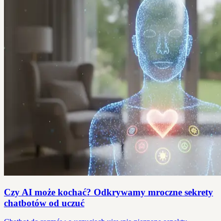
Czy AI może kochać? Odkrywamy mroczne sekrety
chatbotów od uczuć