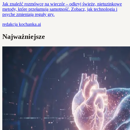
Jak znaleźć rozmówcę na wieczór – odkryj świeże, nietuzinkowe
metody, które przełamują samotność. Zobacz, jak technologia i
psyche zmieniają reguły gry.
redakcja
kochanka.ai
Najważniejsze