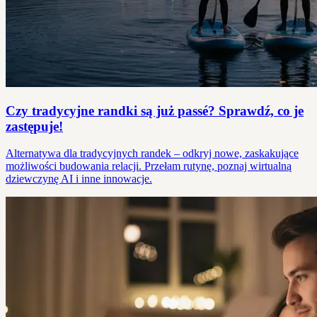
Czy tradycyjne randki są już passé? Sprawdź, co je
zastępuje!
Alternatywa dla tradycyjnych randek – odkryj nowe, zaskakujące
możliwości budowania relacji. Przełam rutynę, poznaj wirtualną
dziewczynę AI i inne innowacje.