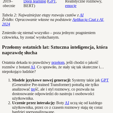
2019–
Deep learning
(
GPT
,
Realistyczne rozmowy,
obecnie
BERT)
emocje
Tabela 2: Najważniejsze etapy rozwoju czatów z
AI
Źródło: Opracowanie własne na podstawie
Aplikacja Czat z AI,
2024
Zmieniło się niemal wszystko – poza jednym: pragnieniem
człowieka, by zostać wysłuchanym.
Przełomy ostatnich lat: Sztuczna inteligencja, która
naprawdę słucha
Ostatnia dekada to prawdziwy
przełom
, jeśli chodzi o jakość
rozmów z botami
AI
. Co sprawiło, że stały się tak skuteczne i…
niepokojąco ludzkie?
Modele językowe nowej generacji:
Systemy takie jak
GPT
(Generative Pre-trained Transformer) potrafią nie tylko
analizować
tre
ść, ale i styl rozmowy, co pozwala na
dostosowanie odpowiedzi do nastroju i osobowości
użytkownika.
Uczenie przez interakcję:
Boty
AI
uczą się od każdego
użytkownika, przez co z czasem rozmowy stają się coraz
bardziej spersonalizowane.