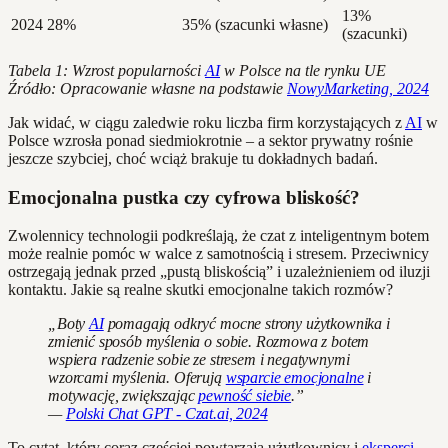
13%
2024
28%
35% (szacunki własne)
(szacunki)
Tabela 1: Wzrost popularności
AI
w Polsce na tle rynku UE
Źródło: Opracowanie własne na podstawie
NowyMarketing, 2024
Jak widać, w ciągu zaledwie roku liczba firm korzystających z
AI
w
Polsce wzrosła ponad siedmiokrotnie – a sektor prywatny rośnie
jeszcze szybciej, choć wciąż brakuje tu dokładnych badań.
Emocjonalna pustka czy cyfrowa bliskość?
Zwolennicy technologii podkreślają, że czat z inteligentnym botem
może realnie pomóc w walce z samotnością i stresem. Przeciwnicy
ostrzegają jednak przed „pustą bliskością” i uzależnieniem od iluzji
kontaktu. Jakie są realne skutki emocjonalne takich rozmów?
„Boty
AI
pomagają odkryć mocne strony użytkownika i
zmienić sposób myślenia o sobie. Rozmowa z botem
wspiera radzenie sobie ze stresem i negatywnymi
wzorcami myślenia. Oferują
wsparcie emocjonalne
i
motywację, zwiększając
pewność siebie
.”
—
Polski Chat GPT - Czat.ai, 2024
To cytat, który coraz częściej powtarzają użytkownicy i
eksperci
.