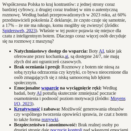
Współczesna Polska to kraj kontrastów: z jednej strony coraz
bardziej cyfrowy, z drugiej coraz trudniej w nim o autentyczną
rozmowę. Według badań przeprowadzonych w 2023 roku, aż 60%
przedstawicieli pokolenia Z deklaruje, że często czuje się samotnie,
a 17% – że nie ma nikogo, komu mogliby się zwierzyć (źródło:
Spidersweb, 2023
). Właśnie w tej pustce pojawia się miejsce dla
czatu z inteligentnym botem. Dlaczego coraz więcej osób decyduje
się na rozmowę z maszyną?
Natychmiastowy dostęp do wsparcia:
Boty
AI
, takie jak
oferowane przez kochanka.
ai
, są dostępne 24/7, nie mają
złych dni ani ograniczeń czasowych.
Brak oceniania i presji:
Rozmowy z botem nie niosą za
sobą ryzyka odrzucenia czy krytyki, co bywa nieocenione dla
osób zmagających się z niską samooceną lub lękiem
społecznym.
Emocjonalne
wsparcie
na wyciągnięcie ręki:
Według
badań, boty
AI
potrafią skutecznie zmniejszać poczucie
osamotnienia i podnosić poziom motywacji (źródło:
Moyens
I/O, 2023
).
Kreatywność
i zabawa:
Możliwość generowania obrazów
czy wspólnego tworzenia opowieści sprawia, że czat z botem
to także forma
rozrywki
.
Bezpieczeństwo i anonimowość:
Brak realnej osoby po
drugiej stronie daje
poczucie kontroli
nad własnymi emocjami