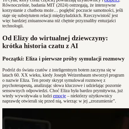
Równocześnie, badania MIT (2024) ostrzegają, że intensywne
korzystanie z chatbota może… pogłębić poczucie samotności, jeśli
staje się substytutem relacji międzyludzkich. Rzeczywistość jest
więc bardziej zniuansowana niż chętnie przyznaliby entuzjaści
technologii.
Od Elizy do wirtualnej dziewczyny:
krótka historia czatu z AI
Początki: Eliza i pierwsze próby symulacji rozmowy
Podróż do świata czatów z inteligentnym botem zaczyna się w
latach 60. XX wieku, kiedy Joseph Weizenbaum stworzył program
o nazwie Eliza. Ten prosty skrypt symulował rozmowę z
psychoterapeutą, analizując słowa kluczowe i udzielając pozornie
sensownych odpowiedzi. Choć Eliza była bardzo prymitywna, już
wtedy wywoływała u ludzi
emocje
– niektórzy użytkownicy
naprawdę otwierali się przed nią, wierząc w jej „zrozumienie”.