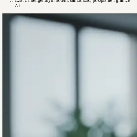
Czat z inteligentnym botem: samotność, pożądanie i granice
AI