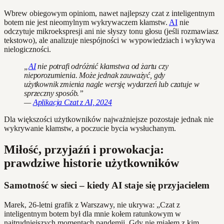
Wbrew obiegowym opiniom, nawet najlepszy czat z inteligentnym
botem nie jest nieomylnym wykrywaczem kłamstw.
AI
nie
odczytuje mikroekspresji ani nie słyszy tonu głosu (jeśli rozmawiasz
tekstowo), ale analizuje niespójności w wypowiedziach i wykrywa
nielogiczności.
„
AI
nie potrafi odróżnić kłamstwa od żartu czy
nieporozumienia. Może jednak zauważyć, gdy
użytkownik zmienia nagle wersję wydarzeń lub czatuje w
sprzeczny sposób.”
—
Aplikacja Czat z AI, 2024
Dla większości użytkowników najważniejsze pozostaje jednak nie
wykrywanie kłamstw, a poczucie bycia wysłuchanym.
Miłość, przyjaźń i prowokacja:
prawdziwe historie użytkowników
Samotność w sieci – kiedy AI staje się przyjacielem
Marek, 26-letni grafik z Warszawy, nie ukrywa: „Czat z
inteligentnym botem był dla mnie kołem ratunkowym w
najtrudniejszych momentach pandemii. Gdy nie miałem z kim