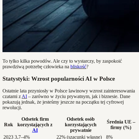
To tylko kilka powodów. Ale czy to wystarczy, by zaspokoić
prawdziwą potrzebę człowieka na
bliskość
?
Statystyki: Wzrost popularności AI w Polsce
Ostatnie lata przyniosły w Polsce lawinowy wzrost zainteresowania
czatami z
AI
– zarówno w życiu prywatnym, jak i biznesie. Dane
pokazują jednak, że jesteśmy jeszcze na początku tej cyfrowej
rewolucji.
Odsetek firm
Odsetek osób
Średnia UE –
Rok
korzystających z
korzystających
firmy (%)
AI
prywatnie
2023
3,7–4%
22% (szacunki własne)
8%