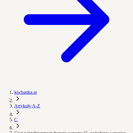
kochanka.ai
Artykuły A-Z
C