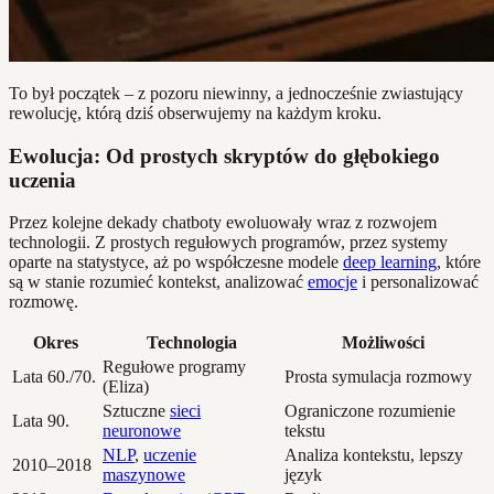
To był początek – z pozoru niewinny, a jednocześnie zwiastujący
rewolucję, którą dziś obserwujemy na każdym kroku.
Ewolucja: Od prostych skryptów do głębokiego
uczenia
Przez kolejne dekady chatboty ewoluowały wraz z rozwojem
technologii. Z prostych regułowych programów, przez systemy
oparte na statystyce, aż po współczesne modele
deep learning
, które
są w stanie rozumieć kontekst, analizować
emocje
i personalizować
rozmowę.
Okres
Technologia
Możliwości
Regułowe programy
Lata 60./70.
Prosta symulacja rozmowy
(Eliza)
Sztuczne
sieci
Ograniczone rozumienie
Lata 90.
neuronowe
tekstu
NLP
,
uczenie
Analiza kontekstu, lepszy
2010–2018
maszynowe
język