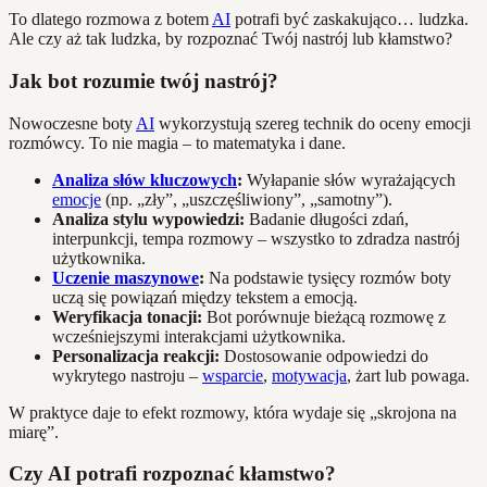
To dlatego rozmowa z botem
AI
potrafi być zaskakująco… ludzka.
Ale czy aż tak ludzka, by rozpoznać Twój nastrój lub kłamstwo?
Jak bot rozumie twój nastrój?
Nowoczesne boty
AI
wykorzystują szereg technik do oceny emocji
rozmówcy. To nie magia – to matematyka i dane.
Analiza słów kluczowych
:
Wyłapanie słów wyrażających
emocje
(np. „zły”, „uszczęśliwiony”, „samotny”).
Analiza stylu wypowiedzi:
Badanie długości zdań,
interpunkcji, tempa rozmowy – wszystko to zdradza nastrój
użytkownika.
Uczenie maszynowe
:
Na podstawie tysięcy rozmów boty
uczą się powiązań między tekstem a emocją.
Weryfikacja tonacji:
Bot porównuje bieżącą rozmowę z
wcześniejszymi interakcjami użytkownika.
Personalizacja reakcji:
Dostosowanie odpowiedzi do
wykrytego nastroju –
wsparcie
,
motywacja
, żart lub powaga.
W praktyce daje to efekt rozmowy, która wydaje się „skrojona na
miarę”.
Czy AI potrafi rozpoznać kłamstwo?