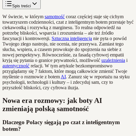
Spis treści
W świecie, w którym
samotność
coraz częściej staje się cichym
towarzyszem codzienności, czat z inteligentnym botem przestaje być
ciekawostką i rozrywką z marginesu. To realna odpowiedź na
potrzebę bliskości, wsparcia i zrozumienia – ale też źródło
fascynacji i kontrowersji.
Sztuczna inteligencja
nie pyta o powód
Twojego złego nastroju, nie ocenia, nie przerywa. Zamiast tego
słucha, wspiera, a czasem prowokuje do spojrzenia na siebie z
nowej perspektywy. Równocześnie, za fasadą cyfrowej empatii
kryją się pytania o granice prywatności, możliwość
uzależnienia
i
autentyczność
relacji. W tym artykule bezkompromisowo
przyglądamy się 7 faktom, które mogą całkowicie zmienić Twoje
myślenie o rozmowie z botem
AI
. Zanurz się w reportażu na styku
psychologii, technologii i kultury – i zdecyduj sam, czy to
przyszłość bliskości, czy cyfrowa iluzja.
Nowa era rozmowy: jak boty AI
zmieniają polską samotność
Dlaczego Polacy sięgają po czat z inteligentnym
botem?