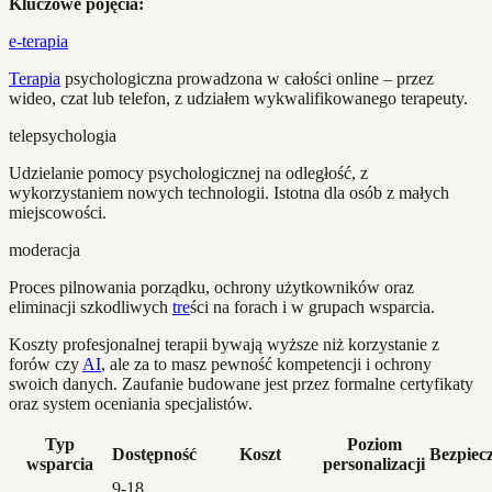
Kluczowe pojęcia:
e-terapia
Terapia
psychologiczna prowadzona w całości online – przez
wideo, czat lub telefon, z udziałem wykwalifikowanego terapeuty.
telepsychologia
Udzielanie pomocy psychologicznej na odległość, z
wykorzystaniem nowych technologii. Istotna dla osób z małych
miejscowości.
moderacja
Proces pilnowania porządku, ochrony użytkowników oraz
eliminacji szkodliwych
tre
ści na forach i w grupach wsparcia.
Koszty profesjonalnej terapii bywają wyższe niż korzystanie z
forów czy
AI
, ale za to masz pewność kompetencji i ochrony
swoich danych. Zaufanie budowane jest przez formalne certyfikaty
oraz system oceniania specjalistów.
Typ
Poziom
Dostępność
Koszt
Bezpiec
wsparcia
personalizacji
9-18,