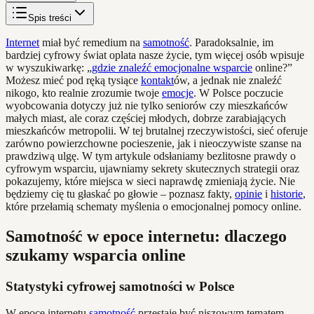
Spis treści
Internet
miał być remedium na
samotność
. Paradoksalnie, im
bardziej cyfrowy świat oplata nasze życie, tym więcej osób wpisuje
w wyszukiwarkę: „
gdzie znaleźć emocjonalne wsparcie
online?”
Możesz mieć pod ręką tysiące
kontakt
ów, a jednak nie znaleźć
nikogo, kto realnie zrozumie twoje
emocje
. W Polsce poczucie
wyobcowania dotyczy już nie tylko seniorów czy mieszkańców
małych miast, ale coraz częściej młodych, dobrze zarabiających
mieszkańców metropolii. W tej brutalnej rzeczywistości, sieć oferuje
zarówno powierzchowne pocieszenie, jak i nieoczywiste szanse na
prawdziwą ulgę. W tym artykule odsłaniamy bezlitosne prawdy o
cyfrowym wsparciu, ujawniamy sekrety skutecznych strategii oraz
pokazujemy, które miejsca w sieci naprawdę zmieniają życie. Nie
będziemy cię tu głaskać po głowie – poznasz fakty,
opinie
i
historie
,
które przełamią schematy myślenia o emocjonalnej pomocy online.
Samotność w epoce internetu: dlaczego
szukamy wsparcia online
Statystyki cyfrowej samotności w Polsce
W epoce internetu
samotność
przestaje być niszowym tematem.