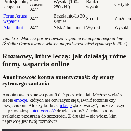
Profesjonalny
Wysoki (100-
Bardzo
czasem
Certyfi
terapeuta
250 zł/h)
wysoki
24/7
Forum
/
grupa
Bezpłatnie/do 30
24/7
Średni
Zróżnic
wsparcia
zł/mies.
AI
/
chatbot
24/7
Niski/abonament
Wysoki
Wysoki
Tabela 3: Macierz porównawcza wsparcia emocjonalnego online
(Źródło: Opracowanie własne na podstawie ofert rynkowych 2024)
Rozmowy, które leczą: jak działają różne
formy wsparcia online
Anonimowość kontra autentyczność: dylematy
cyfrowego zaufania
Anonimowa rozmowa potrafi dać poczucie ulgi. Możesz wylać z
siebie
emocje
, których nie odważysz się ujawnić rodzinie czy
przyjaciołom. Ale czy budując
relacje
„bez twarzy”, możesz liczyć
na prawdziwą
autentyczność
drugiej strony? Z jednej strony –
zyskujesz przestrzeń do szczerości. Z drugiej – nie wiesz, kim
naprawdę jest twój rozmówca.