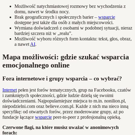
Możliwość natychmiastowej rozmowy bez wychodzenia z
domu, nawet w środku nocy.
Brak geograficznych i społecznych barier –
wsparcie
dostępne jest także dla osób z małych miejscowości.
Wymiana doświadczeń z osobami w podobnej sytuacji, nieraz
bardziej szczera niż w „realu”.
Możliwość wyboru różnych form kontaktu: tekst, głos, obraz,
a nawet
AI
.
Mapa możliwości: gdzie szukać wsparcia
emocjonalnego online
Fora internetowe i grupy wsparcia – co wybrać?
Internet
pełen jest forów tematycznych, grup na Facebooku, czatów
i zamkniętych społeczności, gdzie ludzie dzielą się swoimi
doświadczeniami. Najpopularniejsze miejsca to m.in. nonilion.pl,
niepodzielni.com oraz believe.com.pl. Każde z nich ma nieco inną
specyfikę: od otwartych forów, przez moderowane grupy, aż po
fundacje łączące
wsparcie
peer-to-peer z profesjonalną opieką.
Czerwone flagi, na które musisz uważać w anonimowych
forach: