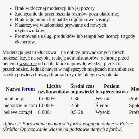
Brak widocznej moderacji lub jej pozory.
Zachęcanie do przenoszenia rozmów poza platformę.
Brak regulaminu lub bardzo ogólnikowe zasady.
Natarczywe wiadomości prywatne od nowych
użytkowników.
Promowanie usług, produktów lub terapii bez licencji i zgody
ekspertów.
Moderacja jest tu kluczowa – na dobrze prowadzonych forach
możesz liczyć na szybką reakcję administratorów, ochronę przed
hejtem i
wsparcie
od osób, które naprawdę wiedzą, przez co
przechodzisz. Jednak nawet w najlepszych miejscach nie unikniesz
ryzyka powierzchownych porad czy digitalnego wypalenia.
Liczba
Średni czas
Poziom
Nazwa
forum
Mod
użytkowników
odpowiedzi
bezpieczeństwa
nonilion.pl
15 000+
1-3h
Wysoki
Prof
niepodzielni.com
10 000+
2-6h
Średni
Społ
believe.com.pl
8 000+
0,5-2h
Wysoki
Prof
Tabela 2: Porównanie wiodących forów wsparcia online w Polsce
(Źródło: Opracowanie własne na podstawie danych z forów)