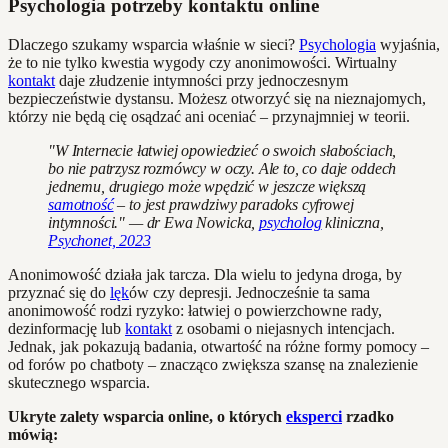
Psychologia potrzeby kontaktu online
Dlaczego szukamy wsparcia właśnie w sieci?
Psychologia
wyjaśnia,
że to nie tylko kwestia wygody czy anonimowości. Wirtualny
kontakt
daje złudzenie intymności przy jednoczesnym
bezpieczeństwie dystansu. Możesz otworzyć się na nieznajomych,
którzy nie będą cię osądzać ani oceniać – przynajmniej w teorii.
"W Internecie łatwiej opowiedzieć o swoich słabościach,
bo nie patrzysz rozmówcy w oczy. Ale to, co daje oddech
jednemu, drugiego może wpędzić w jeszcze większą
samotność
– to jest prawdziwy paradoks cyfrowej
intymności." — dr Ewa Nowicka,
psycholog
kliniczna,
Psychonet, 2023
Anonimowość działa jak tarcza. Dla wielu to jedyna droga, by
przyznać się do
lęk
ów czy depresji. Jednocześnie ta sama
anonimowość rodzi ryzyko: łatwiej o powierzchowne rady,
dezinformację lub
kontakt
z osobami o niejasnych intencjach.
Jednak, jak pokazują badania, otwartość na różne formy pomocy –
od forów po chatboty – znacząco zwiększa szansę na znalezienie
skutecznego wsparcia.
Ukryte zalety wsparcia online, o których
eksperci
rzadko
mówią: