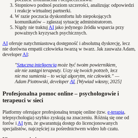
Stopniowo podnoś poziom szczerości, analizując odpowiedzi
i reakcje wirtualnej partnerki.
W razie poczucia dyskomfortu lub niepokojących
komunikatów – zgłaszaj sytuację administratorom.
Nigdy nie traktuj
AI
jako jedynego źródła wsparcia przy
poważnych kryzysach psychicznych.
AI
oferuje natychmiastową dostępność i absolutną dyskrecję, lecz
nie dorówna empatii człowieka twarzą w twarz. Jak zauważa Adam,
developer
AI
:
"
Sztuczna inteligencja
może być twoim powiernikiem,
ale nie zastąpi terapeuty. Uczy się twoich potrzeb, lecz
nie ma sumienia – to wciąż algorytm, nie człowiek." —
Adam Piotrowski, developer
AI
, [Wywiad własny, 2025]
Profesjonalna pomoc online – psychologowie i
terapeuci w sieci
Platformy oferujące profesjonalną terapię online (tzw.
e-terapia
,
telepsychologia) szybko zyskują na znaczeniu. Różnią się one od
forów i
AI
tym, że gwarantują dostęp do licencjonowanych
specjalistów, najczęściej za pośrednictwem wideo lub czatu.