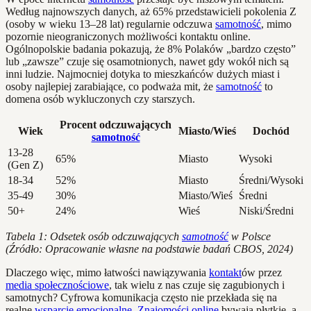
Według najnowszych danych, aż 65% przedstawicieli pokolenia Z
(osoby w wieku 13–28 lat) regularnie odczuwa
samotność
, mimo
pozornie nieograniczonych możliwości kontaktu online.
Ogólnopolskie badania pokazują, że 8% Polaków „bardzo często”
lub „zawsze” czuje się osamotnionych, nawet gdy wokół nich są
inni ludzie. Najmocniej dotyka to mieszkańców dużych miast i
osoby najlepiej zarabiające, co podważa mit, że
samotność
to
domena osób wykluczonych czy starszych.
Procent odczuwających
Wiek
Miasto/Wieś
Dochód
samotność
13-28
65%
Miasto
Wysoki
(Gen Z)
18-34
52%
Miasto
Średni/Wysoki
35-49
30%
Miasto/Wieś
Średni
50+
24%
Wieś
Niski/Średni
Tabela 1: Odsetek osób odczuwających
samotność
w Polsce
(Źródło: Opracowanie własne na podstawie badań CBOS, 2024)
Dlaczego więc, mimo łatwości nawiązywania
kontakt
ów przez
media społecznościowe
, tak wielu z nas czuje się zagubionych i
samotnych? Cyfrowa komunikacja często nie przekłada się na
realne
wsparcie emocjonalne
.
Znajomości online
bywają płytkie, a