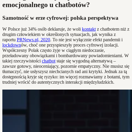
emocjonalnego u chatbotów?
Samotność w erze cyfrowej: polska perspektywa
W Polsce już 34% osób deklaruje, że woli
kontakt
z chatbotem niż z
drugim człowiekiem w określonych sytuacjach, jak wynika z
raportu
PRNews.pl, 2020
. To nie jest wyłącznie efekt pandemii i
lockdown
ów, choć one przyspieszyły proces cyfrowej izolacji.
Współczesny Polak często żyje w ciągłym niedoczasie,
przeładowany obowiązkami i bombardowany powiadomieniami. W
takiej rzeczywistości
chatbot
staje się wygodną alternatywą –
zawsze gotowy, nieoceniający, pozornie empatyczny. Nie musisz się
tłumaczyć, nie usłyszysz niechcianych rad ani krytyki. Jednak za tą
dostępnością kryje się ryzyko: im więcej rozmawiamy z botami, tym
trudniej wrócić do autentycznych interakcji międzyludzkich.