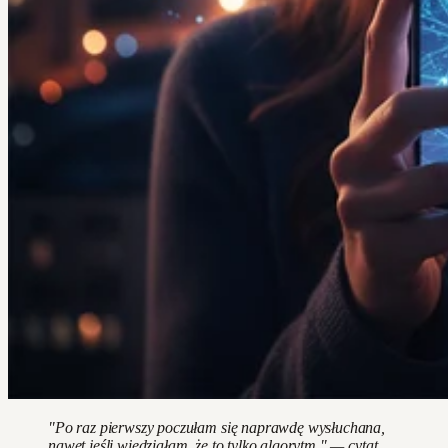
"Po raz pierwszy poczułam się naprawdę wysłuchana,
nawet jeśli wiedziałam, że to tylko algorytm." — cytat