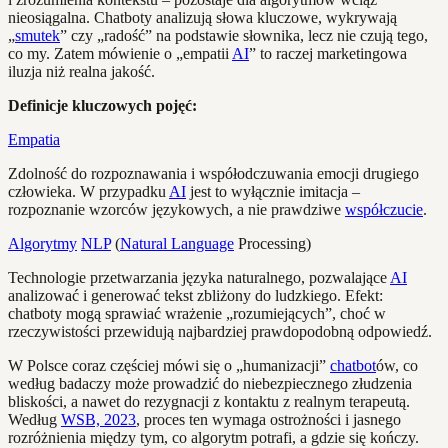
nieosiągalna. Chatboty analizują słowa kluczowe, wykrywają
„
smutek
” czy „radość” na podstawie słownika, lecz nie czują tego,
co my. Zatem mówienie o „empatii
AI
” to raczej marketingowa
iluzja niż realna jakość.
Definicje kluczowych pojęć:
Empatia
Zdolność do rozpoznawania i współodczuwania emocji drugiego
człowieka. W przypadku
AI
jest to wyłącznie imitacja –
rozpoznanie wzorców językowych, a nie prawdziwe
współczucie
.
Algorytmy
NLP
(
Natural Language
Processing)
Technologie przetwarzania języka naturalnego, pozwalające
AI
analizować i generować tekst zbliżony do ludzkiego. Efekt:
chatboty mogą sprawiać wrażenie „rozumiejących”, choć w
rzeczywistości przewidują najbardziej prawdopodobną odpowiedź.
W Polsce coraz częściej mówi się o „humanizacji”
chatbot
ów, co
według badaczy może prowadzić do niebezpiecznego złudzenia
bliskości, a nawet do rezygnacji z kontaktu z realnym terapeutą.
Według
WSB, 2023
, proces ten wymaga ostrożności i jasnego
rozróżnienia między tym, co algorytm potrafi, a gdzie się kończy.