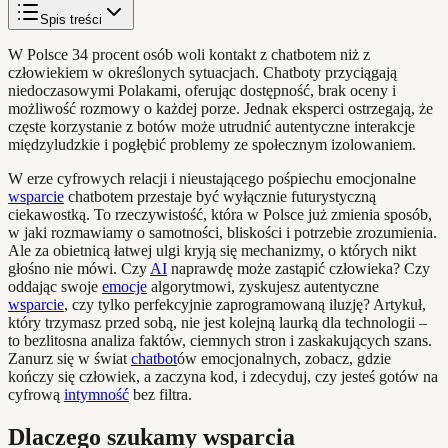
Spis treści
W Polsce 34 procent osób woli kontakt z chatbotem niż z
człowiekiem w określonych sytuacjach. Chatboty przyciągają
niedoczasowymi Polakami, oferując dostępność, brak oceny i
możliwość rozmowy o każdej porze. Jednak eksperci ostrzegają, że
częste korzystanie z botów może utrudnić autentyczne interakcje
międzyludzkie i pogłębić problemy ze społecznym izolowaniem.
W erze cyfrowych relacji i nieustającego pośpiechu emocjonalne
wsparcie
chatbotem przestaje być wyłącznie futurystyczną
ciekawostką. To rzeczywistość, która w Polsce już zmienia sposób,
w jaki rozmawiamy o samotności, bliskości i potrzebie zrozumienia.
Ale za obietnicą łatwej ulgi kryją się mechanizmy, o których nikt
głośno nie mówi. Czy
AI
naprawdę może zastąpić człowieka? Czy
oddając swoje
emocje
algorytmowi, zyskujesz autentyczne
wsparcie
, czy tylko perfekcyjnie zaprogramowaną iluzję? Artykuł,
który trzymasz przed sobą, nie jest kolejną laurką dla technologii –
to bezlitosna analiza faktów, ciemnych stron i zaskakujących szans.
Zanurz się w świat
chatbot
ów emocjonalnych, zobacz, gdzie
kończy się człowiek, a zaczyna kod, i zdecyduj, czy jesteś gotów na
cyfrową
intymność
bez filtra.
Dlaczego szukamy wsparcia