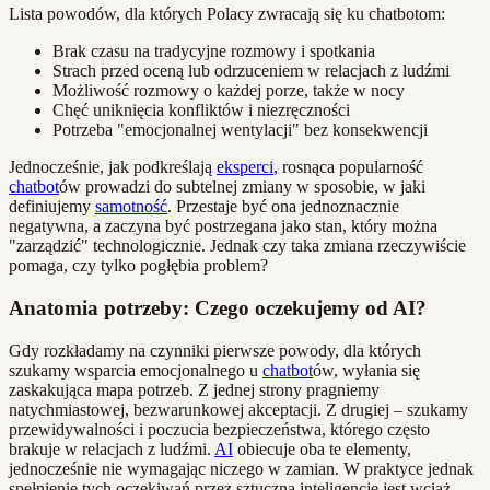
Lista powodów, dla których Polacy zwracają się ku chatbotom:
Brak czasu na tradycyjne rozmowy i spotkania
Strach przed oceną lub odrzuceniem w relacjach z ludźmi
Możliwość rozmowy o każdej porze, także w nocy
Chęć uniknięcia konfliktów i niezręczności
Potrzeba "emocjonalnej wentylacji" bez konsekwencji
Jednocześnie, jak podkreślają
eksperci
, rosnąca popularność
chatbot
ów prowadzi do subtelnej zmiany w sposobie, w jaki
definiujemy
samotność
. Przestaje być ona jednoznacznie
negatywna, a zaczyna być postrzegana jako stan, który można
"zarządzić" technologicznie. Jednak czy taka zmiana rzeczywiście
pomaga, czy tylko pogłębia problem?
Anatomia potrzeby: Czego oczekujemy od AI?
Gdy rozkładamy na czynniki pierwsze powody, dla których
szukamy wsparcia emocjonalnego u
chatbot
ów, wyłania się
zaskakująca mapa potrzeb. Z jednej strony pragniemy
natychmiastowej, bezwarunkowej akceptacji. Z drugiej – szukamy
przewidywalności i poczucia bezpieczeństwa, którego często
brakuje w relacjach z ludźmi.
AI
obiecuje oba te elementy,
jednocześnie nie wymagając niczego w zamian. W praktyce jednak
spełnienie tych oczekiwań przez sztuczną inteligencję jest wciąż