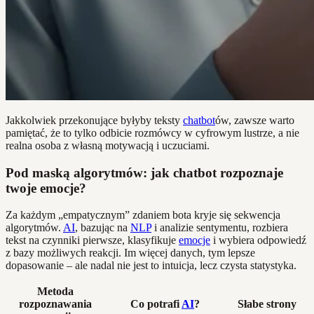
Jakkolwiek przekonujące byłyby teksty
chatbot
ów, zawsze warto
pamiętać, że to tylko odbicie rozmówcy w cyfrowym lustrze, a nie
realna osoba z własną motywacją i uczuciami.
Pod maską algorytmów: jak chatbot rozpoznaje
twoje emocje?
Za każdym „empatycznym” zdaniem bota kryje się sekwencja
algorytmów.
AI
, bazując na
NLP
i analizie sentymentu, rozbiera
tekst na czynniki pierwsze, klasyfikuje
emocje
i wybiera odpowiedź
z bazy możliwych reakcji. Im więcej danych, tym lepsze
dopasowanie – ale nadal nie jest to intuicja, lecz czysta statystyka.
Metoda
rozpoznawania
Co potrafi
AI
?
Słabe strony