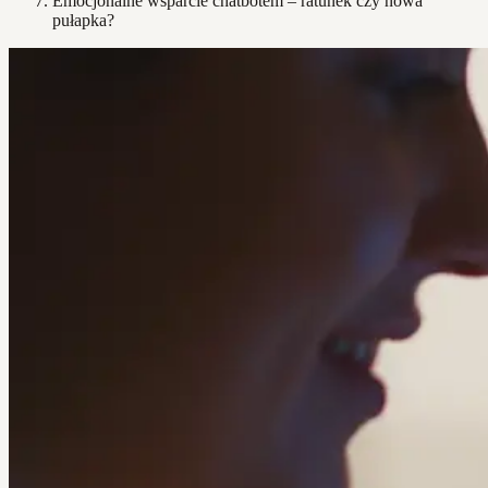
Emocjonalne wsparcie chatbotem – ratunek czy nowa
pułapka?