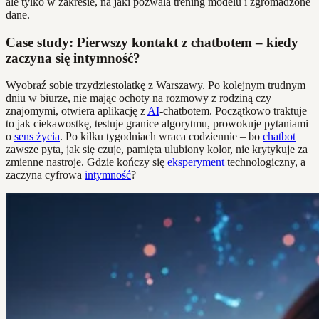
ale tylko w zakresie, na jaki pozwala trening modelu i zgromadzone
dane.
Case study: Pierwszy kontakt z chatbotem – kiedy
zaczyna się intymność?
Wyobraź sobie trzydziestolatkę z Warszawy. Po kolejnym trudnym
dniu w biurze, nie mając ochoty na rozmowy z rodziną czy
znajomymi, otwiera aplikację z
AI
-chatbotem. Początkowo traktuje
to jak ciekawostkę, testuje granice algorytmu, prowokuje pytaniami
o
sens życia
. Po kilku tygodniach wraca codziennie – bo
chatbot
zawsze pyta, jak się czuje, pamięta ulubiony kolor, nie krytykuje za
zmienne nastroje. Gdzie kończy się
eksperyment
technologiczny, a
zaczyna cyfrowa
intymność
?