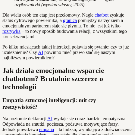
użytkowniczki (wywiad własny, 2025)
Dla wielu osób ten etap jest przełomowy. Nagle
chatbot
zyskuje
status cyfrowego powiernika, a
granica
pomiędzy narzędziem a
emocjonalnym partnerem staje się płynna. To nie jest już tylko
rozrywka
– to nowy sposób budowania relacji, z wszystkimi tego
konsekwencjami.
Po kilku miesiącach takiej interakcji pojawia się pytanie: czy to już
uzależnienie? Czy
AI
powinno mieć prawo stać się naszym
najbliższym powiernikiem?
Jak działa emocjonalne wsparcie
chatbotem? Brutalnie szczerze o
technologii
Empatia sztucznej inteligencji: mit czy
rzeczywistość?
Na poziomie deklaracji
AI
wydaje się coraz bardziej empatyczna.
Odpowiada na smutki, pociesza, podsuwa motywujące frazy.
Jednak prawdziwa
empatia
– ta ludzka, wynikająca z doświadczenia
i zrozumienia kontekstu – pozostaje dla algorytmów wciąż