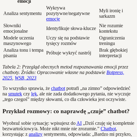
emocji
Wykrywa
Myli ironię i
Analiza sentymentu
pozytywne/negatywne
sarkazm
emocje
Słowniki
Nie rozumie
Identyfikuje słowa-klucze
emocjonalne
kontekstu
Modele uczenia
Uczy się na podstawie
Ograniczenia
maszynowego
tysięcy rozmów
treningu
Analiza tonu i tempa
Brak głębokiej
Próbuje wykryć nastrój
pisania
interpretacji
Tabela 2: Przegląd obecnych metod rozpoznawania emocji przez
chatboty. Źródło: Opracowanie własne na podstawie
Botpress,
2025
,
WSB, 2023
To wszystko sprawia, że
chatbot
potrafi „na zimno” odpowiedzieć
na
smutek
czy
lęk
, ale nie zada dodatkowego pytania, nie wyczuje
„tego czegoś” między słowami, co dla człowieka jest oczywiste.
Przykład rozmowy: co naprawdę „czuje” chatbot?
Wyobraź sobie sytuację: wpisujesz do
AI
„Dziś czuję się kompletnie
bezwartościowy/a. Może nikt mnie nie zrozumie.”
Chatbot
,
korzystając z
analizy
sentymentu, odpowiada: „Bardzo mi przykro,