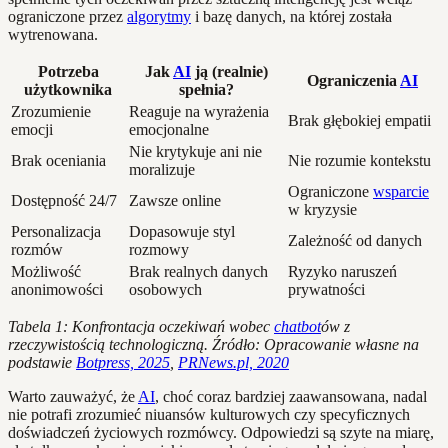
ograniczone przez
algorytmy
i bazę danych, na której została
wytrenowana.
Potrzeba
Jak
AI
ją (realnie)
Ograniczenia
AI
użytkownika
spełnia?
Zrozumienie
Reaguje na wyrażenia
Brak głębokiej empatii
emocji
emocjonalne
Nie krytykuje ani nie
Brak oceniania
Nie rozumie kontekstu
moralizuje
Ograniczone
wsparcie
Dostępność 24/7
Zawsze online
w kryzysie
Personalizacja
Dopasowuje styl
Zależność od danych
rozmów
rozmowy
Możliwość
Brak realnych danych
Ryzyko naruszeń
anonimowości
osobowych
prywatności
Tabela 1: Konfrontacja oczekiwań wobec
chatbot
ów z
rzeczywistością technologiczną. Źródło: Opracowanie własne na
podstawie
Botpress, 2025
,
PRNews.pl, 2020
Warto zauważyć, że
AI
, choć coraz bardziej zaawansowana, nadal
nie potrafi zrozumieć niuansów kulturowych czy specyficznych
doświadczeń życiowych rozmówcy. Odpowiedzi są szyte na miarę,