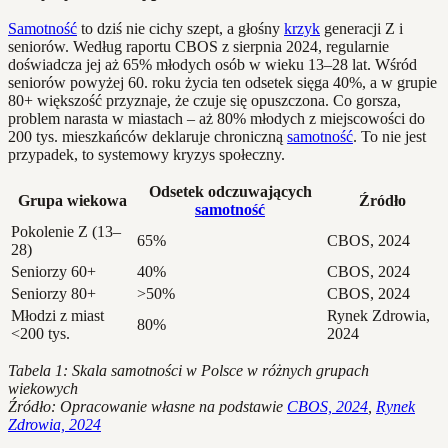
Samotność
to dziś nie cichy szept, a głośny
krzyk
generacji Z i
seniorów. Według raportu CBOS z sierpnia 2024, regularnie
doświadcza jej aż 65% młodych osób w wieku 13–28 lat. Wśród
seniorów powyżej 60. roku życia ten odsetek sięga 40%, a w grupie
80+ większość przyznaje, że czuje się opuszczona. Co gorsza,
problem narasta w miastach – aż 80% młodych z miejscowości do
200 tys. mieszkańców deklaruje chroniczną
samotność
. To nie jest
przypadek, to systemowy kryzys społeczny.
Odsetek odczuwających
Grupa wiekowa
Źródło
samotność
Pokolenie Z (13–
65%
CBOS, 2024
28)
Seniorzy 60+
40%
CBOS, 2024
Seniorzy 80+
>50%
CBOS, 2024
Młodzi z miast
Rynek Zdrowia,
80%
<200 tys.
2024
Tabela 1: Skala samotności w Polsce w różnych grupach
wiekowych
Źródło: Opracowanie własne na podstawie
CBOS, 2024
,
Rynek
Zdrowia, 2024