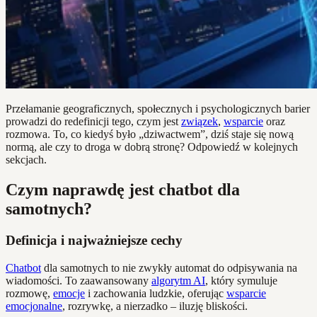
Przełamanie geograficznych, społecznych i psychologicznych barier
prowadzi do redefinicji tego, czym jest
związek
,
wsparcie
oraz
rozmowa. To, co kiedyś było „dziwactwem”, dziś staje się nową
normą, ale czy to droga w dobrą stronę? Odpowiedź w kolejnych
sekcjach.
Czym naprawdę jest chatbot dla
samotnych?
Definicja i najważniejsze cechy
Chatbot
dla samotnych to nie zwykły automat do odpisywania na
wiadomości. To zaawansowany
algorytm AI
, który symuluje
rozmowę,
emocje
i zachowania ludzkie, oferując
wsparcie
emocjonalne
, rozrywkę, a nierzadko – iluzję bliskości.