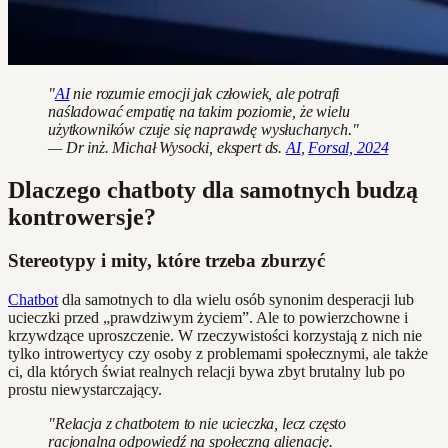
"
AI
nie rozumie emocji jak człowiek, ale potrafi
naśladować empatię na takim poziomie, że wielu
użytkowników czuje się naprawdę wysłuchanych."
— Dr inż. Michał Wysocki, ekspert ds.
AI
,
Forsal, 2024
Dlaczego chatboty dla samotnych budzą
kontrowersje?
Stereotypy i mity, które trzeba zburzyć
Chatbot
dla samotnych to dla wielu osób synonim desperacji lub
ucieczki przed „prawdziwym życiem”. Ale to powierzchowne i
krzywdzące uproszczenie. W rzeczywistości korzystają z nich nie
tylko introwertycy czy osoby z problemami społecznymi, ale także
ci, dla których świat realnych relacji bywa zbyt brutalny lub po
prostu niewystarczający.
"Relacja z chatbotem to nie ucieczka, lecz często
racjonalna odpowiedź na społeczną alienację.