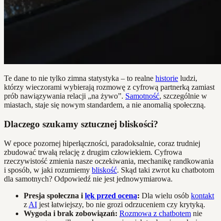
Te dane to nie tylko zimna statystyka – to realne
historie
ludzi,
którzy wieczorami wybierają rozmowę z cyfrową partnerką zamiast
prób nawiązywania relacji „na żywo”.
Samotność
, szczególnie w
miastach, staje się nowym standardem, a nie anomalią społeczną.
Dlaczego szukamy sztucznej bliskości?
W epoce pozornej hiperłączności, paradoksalnie, coraz trudniej
zbudować trwałą relację z drugim człowiekiem. Cyfrowa
rzeczywistość zmienia nasze oczekiwania, mechanikę randkowania
i sposób, w jaki rozumiemy
bliskość
. Skąd taki zwrot ku chatbotom
dla samotnych? Odpowiedź nie jest jednowymiarowa.
Presja społeczna i
lęk przed oceną
:
Dla wielu osób
kontakt
z
AI
jest łatwiejszy, bo nie grozi odrzuceniem czy krytyką.
Wygoda i brak zobowiązań:
Rozmowa z chatbotem
nie