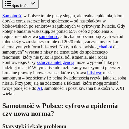
Spis treści
Samotność
w Polsce to nie pusty slogan, ale realna epidemia, która
dotyka coraz szersze kręgi społeczne – od nastolatków w
blokowiskach po seniorów zagubionych w cyfrowym świecie. Gdy
kolejne badania wskazują, że ponad 65% osób z pokolenia Z
regularnie odczuwa
samotność
, a liczba prób samobójczych wśród
młodzieży wzrosła trzykrotnie od 2020 roku, zaczynamy szukać
alternatywnych form bliskości. Na tym tle zjawisko „
chatbot
dla
samotnych” wyrasta z niszy na temat tabu do społecznego
fenomenu, który nie tylko łagodzi ból istnienia, ale i rodzi
kontrowersje. Czy
sztuczna inteligencja
może wypełnić lukę po
ludzkiej relacji? W tym artykule rozbieramy na czynniki pierwsze
brutalne prawdy i nowe szanse, które cyfrowa
bliskość
niesie
samotnym – bez ściemy i z pełną świadomością ryzyk, jakie za sobą
niesie. Przygotuj się na zderzenie z faktami, które mogą zmienić
twoje podejście do
AI
, samotności i poszukiwania bliskości w XXI
wieku.
Samotność w Polsce: cyfrowa epidemia
czy nowa norma?
Statystyki i skalę problemu