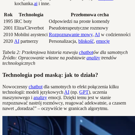
kochanka.
ai
i inne.
Rok
Technologia
Przełomowa cecha
1995
IRC boty
Odpowiedzi na proste komendy
2001
Eliza/Cleverbot
Pseudoterapeutyczne rozmowy
2010
Mobilni asystenci
Rozpoznawanie mowy
,
AI
w codzienności
2020
AI
partnerzy
Personalizacja,
bliskość
,
emocje
Tabela 2: Przekrojowa historia rozwoju
chatbot
ów dla samotnych
Źródło: Opracowanie własne na podstawie
analizy
trendów
technologicznych
Technologia pod maską: jak to działa?
Nowoczesny
chatbot
dla samotnych to efekt połączenia kilku
technologii: modeli językowych
AI
(np.
GPT
), uczenia
maszynowego i
analizy
emocji. Dzięki temu jest w stanie
rozpoznawać nastrój rozmówcy, reagować adekwatnie, a czasem
nawet „doradzać” – oczywiście w granicach algorytmu.