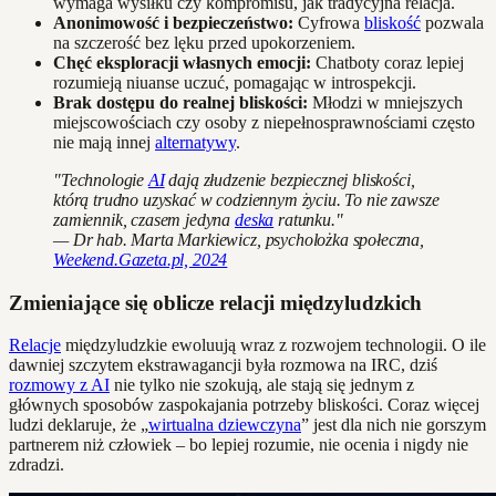
wymaga wysiłku czy kompromisu, jak tradycyjna relacja.
Anonimowość i bezpieczeństwo:
Cyfrowa
bliskość
pozwala
na szczerość bez lęku przed upokorzeniem.
Chęć eksploracji własnych emocji:
Chatboty coraz lepiej
rozumieją niuanse uczuć, pomagając w introspekcji.
Brak dostępu do realnej bliskości:
Młodzi w mniejszych
miejscowościach czy osoby z niepełnosprawnościami często
nie mają innej
alternatywy
.
"Technologie
AI
dają złudzenie bezpiecznej bliskości,
którą trudno uzyskać w codziennym życiu. To nie zawsze
zamiennik, czasem jedyna
deska
ratunku."
— Dr hab. Marta Markiewicz, psycholożka społeczna,
Weekend.Gazeta.pl, 2024
Zmieniające się oblicze relacji międzyludzkich
Relacje
międzyludzkie ewoluują wraz z rozwojem technologii. O ile
dawniej szczytem ekstrawagancji była rozmowa na IRC, dziś
rozmowy z AI
nie tylko nie szokują, ale stają się jednym z
głównych sposobów zaspokajania potrzeby bliskości. Coraz więcej
ludzi deklaruje, że „
wirtualna dziewczyna
” jest dla nich nie gorszym
partnerem niż człowiek – bo lepiej rozumie, nie ocenia i nigdy nie
zdradzi.