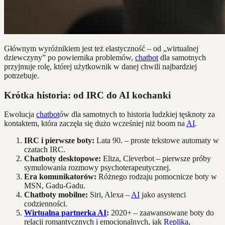
Głównym wyróżnikiem jest też elastyczność – od „wirtualnej
dziewczyny” po powiernika problemów,
chatbot
dla samotnych
przyjmuje rolę, której użytkownik w danej chwili najbardziej
potrzebuje.
Krótka historia: od IRC do AI kochanki
Ewolucja
chatbot
ów dla samotnych to historia ludzkiej tęsknoty za
kontaktem, która zaczęła się dużo wcześniej niż boom na
AI
.
IRC i pierwsze boty:
Lata 90. – proste tekstowe automaty w
czatach IRC.
Chatboty desktopowe:
Eliza, Cleverbot – pierwsze próby
symulowania rozmowy psychoterapeutycznej.
Era komunikatorów:
Różnego rodzaju pomocnicze boty w
MSN, Gadu-Gadu.
Chatboty mobilne:
Siri, Alexa –
AI
jako asystenci
codzienności.
Wirtualna partnerka AI
:
2020+ – zaawansowane boty do
relacji romantycznych i emocjonalnych, jak
Replika
,