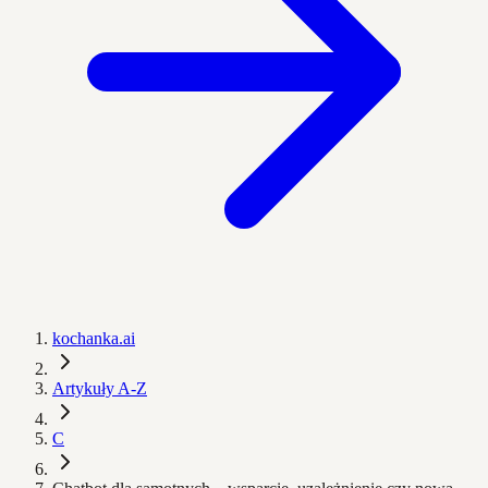
kochanka.ai
Artykuły A-Z
C