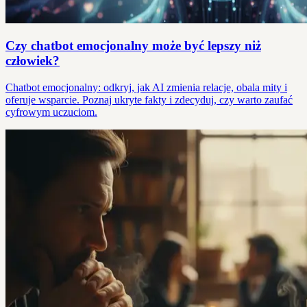
Czy chatbot emocjonalny może być lepszy niż
człowiek?
Chatbot emocjonalny: odkryj, jak AI zmienia relacje, obala mity i
oferuje wsparcie. Poznaj ukryte fakty i zdecyduj, czy warto zaufać
cyfrowym uczuciom.