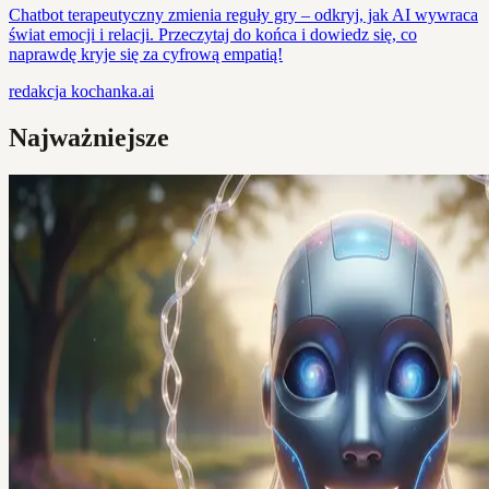
Chatbot terapeutyczny zmienia reguły gry – odkryj, jak AI wywraca
świat emocji i relacji. Przeczytaj do końca i dowiedz się, co
naprawdę kryje się za cyfrową empatią!
redakcja
kochanka.ai
Najważniejsze