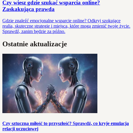
Czy wiesz gdzie szukać wsparcia online?
Zaskakująca prawda
Gdzie znaleźć emocjonalne wsparcie online? Odkryj szokujące
realia, skuteczne strategie i miejsca, które mogą zmienić twoje życie.
Sprawdź, zanim będzie za późno.
Ostatnie aktualizacje
Czy sztuczna miłość to przyszłość? Sprawdź, co kryje emulacja
relacji uczuciowej