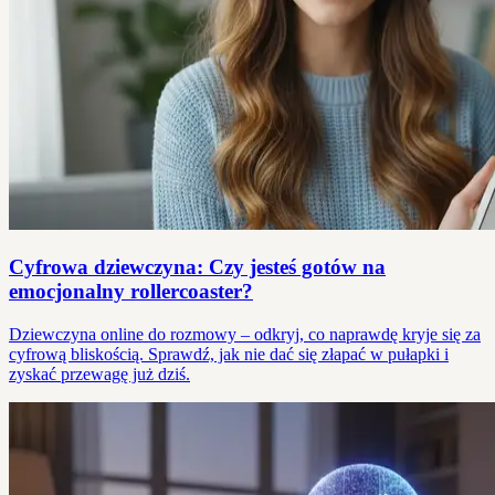
Cyfrowa dziewczyna: Czy jesteś gotów na
emocjonalny rollercoaster?
Dziewczyna online do rozmowy – odkryj, co naprawdę kryje się za
cyfrową bliskością. Sprawdź, jak nie dać się złapać w pułapki i
zyskać przewagę już dziś.