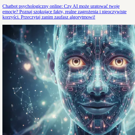
Chatbot psychologiczny online: Czy AI może uratować twoje
emocje? Poznaj szokujące fakty, realne zagrożenia i nieoczywiste
korzyści. Przeczytaj zanim zaufasz algorytmowi!