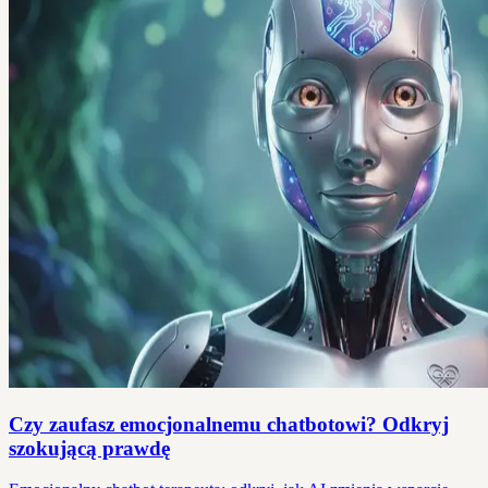
Czy zaufasz emocjonalnemu chatbotowi? Odkryj
szokującą prawdę