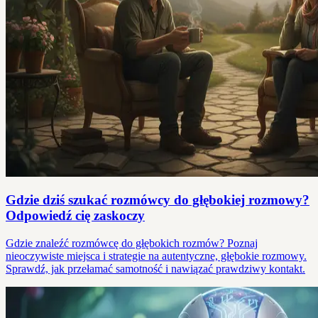
Gdzie dziś szukać rozmówcy do głębokiej rozmowy?
Odpowiedź cię zaskoczy
Gdzie znaleźć rozmówcę do głębokich rozmów? Poznaj
nieoczywiste miejsca i strategie na autentyczne, głębokie rozmowy.
Sprawdź, jak przełamać samotność i nawiązać prawdziwy kontakt.