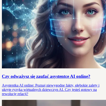
Czy odważysz się zaufać asystentce AI online?
Asystentka AI online: Poznaj niewygodne fakty, głębokie zalety i
ukryte ryzyka wirtualnych dziewczyn AI. Czy jesteś gotowy na
rewolucję relacji?