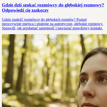
Gdzie dziś szukać rozmówcy do głębokiej rozmowy?
Odpowiedź cię zaskoczy
Gdzie znaleźć rozmówcę do głębokich rozmów? Poznaj
nieoczywiste miejsca i strategie na autentyczne, głębokie rozmowy.
Sprawdź, jak przełamać samotność i nawiązać prawdziwy kontakt.