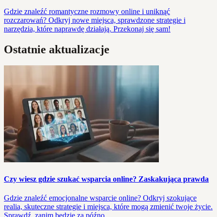
Gdzie znaleźć romantyczne rozmowy online i uniknąć
rozczarowań? Odkryj nowe miejsca, sprawdzone strategie i
narzędzia, które naprawdę działają. Przekonaj się sam!
Ostatnie aktualizacje
Czy wiesz gdzie szukać wsparcia online? Zaskakująca prawda
Gdzie znaleźć emocjonalne wsparcie online? Odkryj szokujące
realia, skuteczne strategie i miejsca, które mogą zmienić twoje życie.
Sprawdź, zanim będzie za późno.