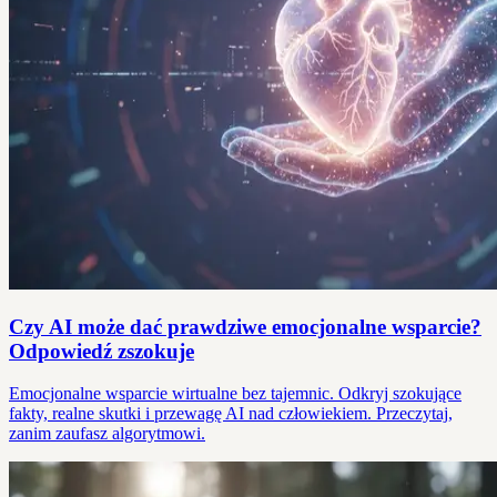
Czy AI może dać prawdziwe emocjonalne wsparcie?
Odpowiedź zszokuje
Emocjonalne wsparcie wirtualne bez tajemnic. Odkryj szokujące
fakty, realne skutki i przewagę AI nad człowiekiem. Przeczytaj,
zanim zaufasz algorytmowi.