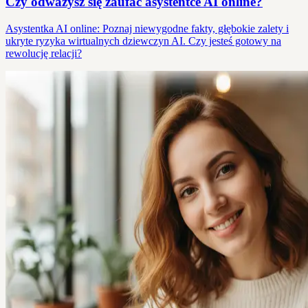
Czy odważysz się zaufać asystentce AI online?
Asystentka AI online: Poznaj niewygodne fakty, głębokie zalety i
ukryte ryzyka wirtualnych dziewczyn AI. Czy jesteś gotowy na
rewolucję relacji?