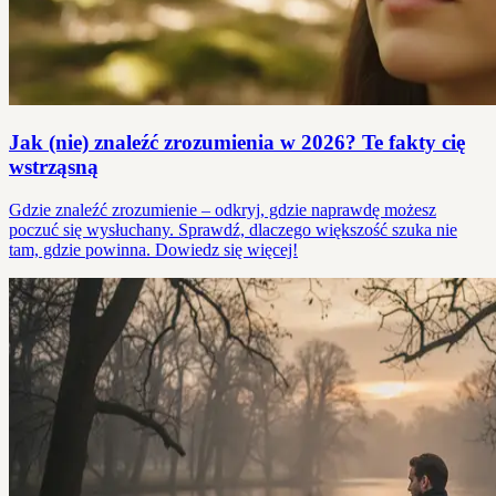
Jak (nie) znaleźć zrozumienia w 2026? Te fakty cię
wstrząsną
Gdzie znaleźć zrozumienie – odkryj, gdzie naprawdę możesz
poczuć się wysłuchany. Sprawdź, dlaczego większość szuka nie
tam, gdzie powinna. Dowiedz się więcej!