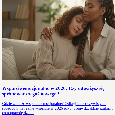
Wsparcie emocjonalne w 2026: Czy odważysz się
spróbować czegoś nowego?
Gdzie znaleźć wsparcie emocjonalne? Odkryj 9 nieoczywistych
sposobów na realne wsparcie w 2026 roku. Sprawdź, gdzie szukać i
co naprawdę działa.