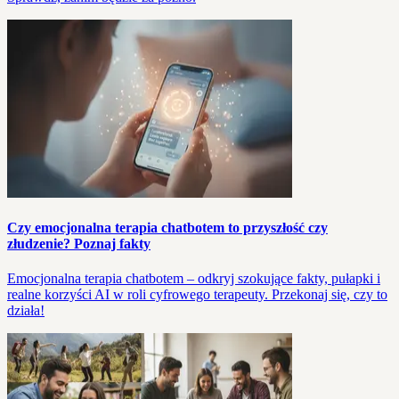
Czy emocjonalna terapia chatbotem to przyszłość czy
złudzenie? Poznaj fakty
Emocjonalna terapia chatbotem – odkryj szokujące fakty, pułapki i
realne korzyści AI w roli cyfrowego terapeuty. Przekonaj się, czy to
działa!