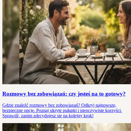
Rozmowy bez zobowiązań: czy jesteś na to gotowy?
Gdzie znaleźć rozmowy bez zobowiązań? Odkryj najnowsze,
bezpieczne opcje. Poznaj ukryte pułapki i nieoczywiste korzyści.
Sprawdź, zanim zdecydujesz się na kolejny krok!