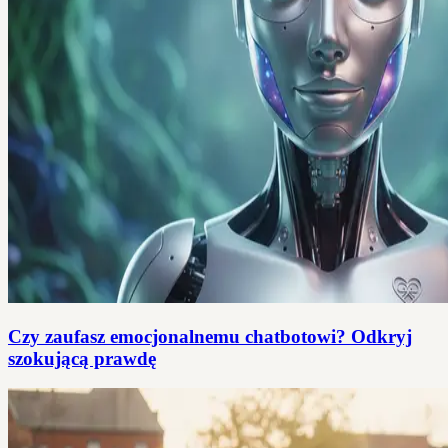
Czy zaufasz emocjonalnemu chatbotowi? Odkryj
szokującą prawdę