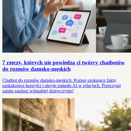
7 rzeczy, których nie powiedzą ci twórcy chatbotów
do rozmów damsko-męskich
Chatbot do rozmów damsko-męskich: Poznaj szokujące fakty,
zaskakujące korzyści i ukryte pułapki AI w relacjach. Przeczytaj
zanim zaufasz wirtualnej dziewczynie!