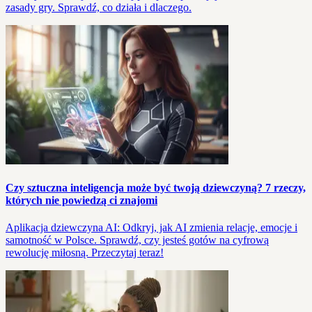
zasady gry. Sprawdź, co działa i dlaczego.
Czy sztuczna inteligencja może być twoją dziewczyną? 7 rzeczy,
których nie powiedzą ci znajomi
Aplikacja dziewczyna AI: Odkryj, jak AI zmienia relacje, emocje i
samotność w Polsce. Sprawdź, czy jesteś gotów na cyfrową
rewolucję miłosną. Przeczytaj teraz!