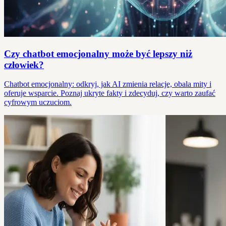
Czy chatbot emocjonalny może być lepszy niż
człowiek?
Chatbot emocjonalny: odkryj, jak AI zmienia relacje, obala mity i
oferuje wsparcie. Poznaj ukryte fakty i zdecyduj, czy warto zaufać
cyfrowym uczuciom.