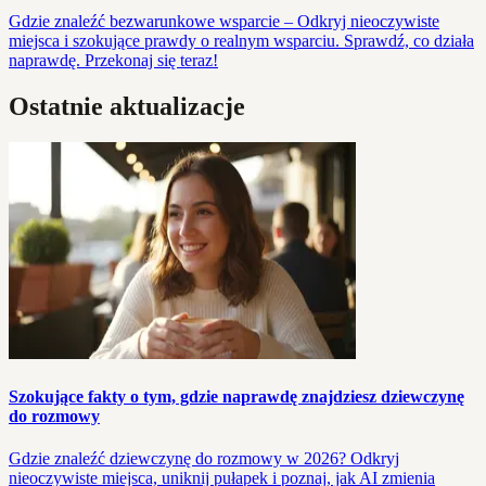
Gdzie znaleźć bezwarunkowe wsparcie – Odkryj nieoczywiste
miejsca i szokujące prawdy o realnym wsparciu. Sprawdź, co działa
naprawdę. Przekonaj się teraz!
Ostatnie aktualizacje
Szokujące fakty o tym, gdzie naprawdę znajdziesz dziewczynę
do rozmowy
Gdzie znaleźć dziewczynę do rozmowy w 2026? Odkryj
nieoczywiste miejsca, uniknij pułapek i poznaj, jak AI zmienia