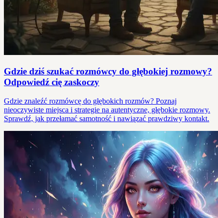
Gdzie dziś szukać rozmówcy do głębokiej rozmowy?
Odpowiedź cię zaskoczy
Gdzie znaleźć rozmówcę do głębokich rozmów? Poznaj
nieoczywiste miejsca i strategie na autentyczne, głębokie rozmowy.
Sprawdź, jak przełamać samotność i nawiązać prawdziwy kontakt.