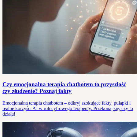
Czy emocjonalna terapia chatbotem to przyszłość
czy złudzenie? Poznaj fakty
Emocjonalna terapia chatbotem – odkryj szokujące fakty, pułapki i
realne korzyści AI w roli cyfrowego terapeuty. Przekonaj się, czy to
działa!