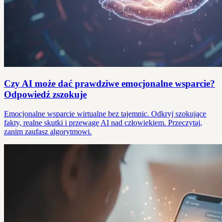
Czy AI może dać prawdziwe emocjonalne wsparcie?
Odpowiedź zszokuje
Emocjonalne wsparcie wirtualne bez tajemnic. Odkryj szokujące
fakty, realne skutki i przewagę AI nad człowiekiem. Przeczytaj,
zanim zaufasz algorytmowi.