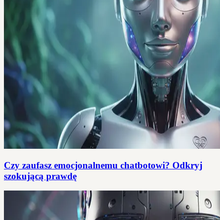
Czy zaufasz emocjonalnemu chatbotowi? Odkryj
szokującą prawdę