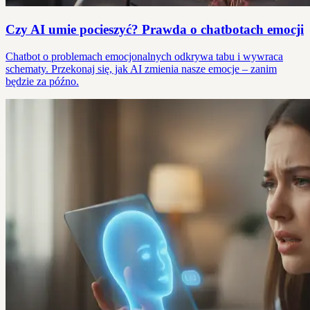
Czy AI umie pocieszyć? Prawda o chatbotach emocji
Chatbot o problemach emocjonalnych odkrywa tabu i wywraca
schematy. Przekonaj się, jak AI zmienia nasze emocje – zanim
będzie za późno.