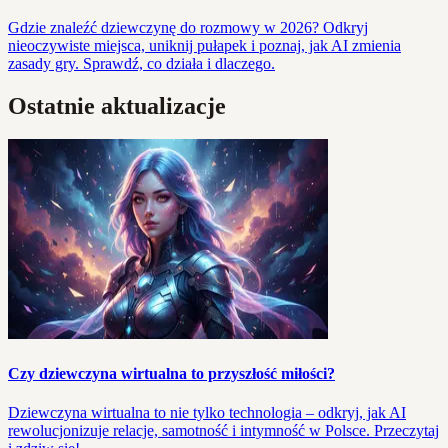
Gdzie znaleźć dziewczynę do rozmowy w 2026? Odkryj
nieoczywiste miejsca, uniknij pułapek i poznaj, jak AI zmienia
zasady gry. Sprawdź, co działa i dlaczego.
Ostatnie aktualizacje
Czy dziewczyna wirtualna to przyszłość miłości?
Dziewczyna wirtualna to nie tylko technologia – odkryj, jak AI
rewolucjonizuje relacje, samotność i intymność w Polsce. Przeczytaj