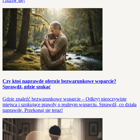
i zdziw się!
Czy ktoś naprawdę oferuje bezwarunkowe wsparcie?
Sprawdź, gdzie szukać
Gdzie znaleźć bezwarunkowe wsparcie – Odkryj nieoczywiste
miejsca i szokujące prawdy o realnym wsparciu. Sprawdź, co działa
naprawdę. Przekonaj się teraz!