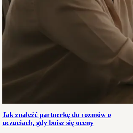
Jak znaleźć partnerkę do rozmów o
uczuciach, gdy boisz się oceny