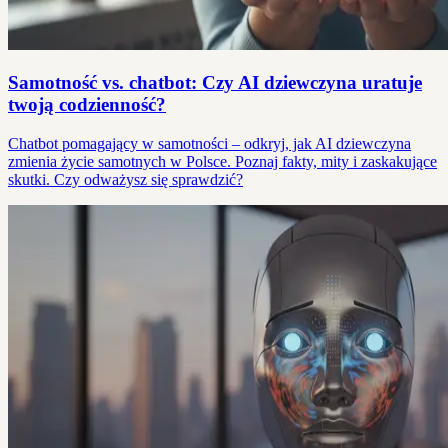
Samotność vs. chatbot: Czy AI dziewczyna uratuje
twoją codzienność?
Chatbot pomagający w samotności – odkryj, jak AI dziewczyna
zmienia życie samotnych w Polsce. Poznaj fakty, mity i zaskakujące
skutki. Czy odważysz się sprawdzić?