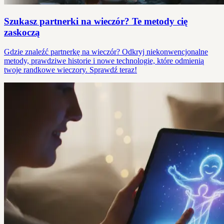
Szukasz partnerki na wieczór? Te metody cię
zaskoczą
Gdzie znaleźć partnerkę na wieczór? Odkryj niekonwencjonalne
metody, prawdziwe historie i nowe technologie, które odmienią
twoje randkowe wieczory. Sprawdź teraz!