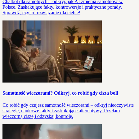
Chatbot dla samotnych – odkryj, jak AI zmienia samotność w
Polsce. Zaskakujące fakty, kontrowersje i praktyczne porady.
Sprawdź, czy to rozwiązanie dla ciebie!
Samotność wieczorami? Odkryj, co robić gdy cisza boli
Co robić gdy czujesz samotność wieczorami – odkryj nieoczywiste
strategie, naukowe fakty i zaskakujące alternatywy. Przełam
wieczorną ciszę i odzyskaj kontrolę.