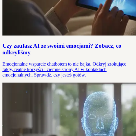
Czy zaufasz AI ze swoimi emocjami? Zobacz, co
odkryliśmy
Emocjonalne wsparcie chatbotem to nie bajka. Odkryj szokujące
fakty, realne korzyści i ciemne strony AI w kontaktach
emocjonalnych. Sprawdź, czy jesteś gotów.