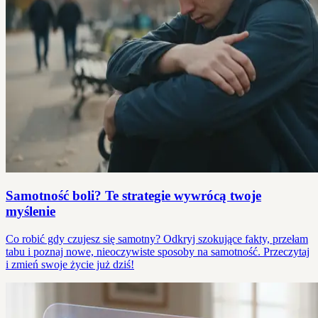
Samotność boli? Te strategie wywrócą twoje
myślenie
Co robić gdy czujesz się samotny? Odkryj szokujące fakty, przełam
tabu i poznaj nowe, nieoczywiste sposoby na samotność. Przeczytaj
i zmień swoje życie już dziś!