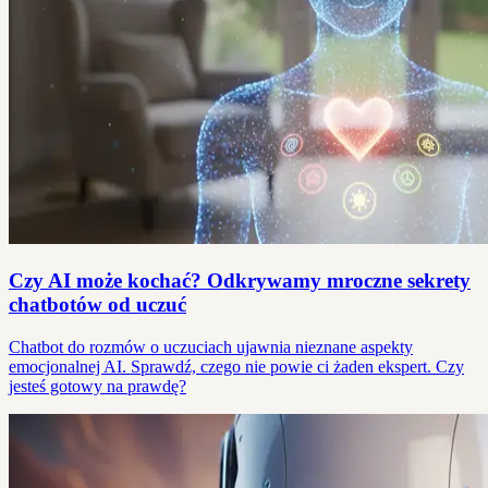
Czy AI może kochać? Odkrywamy mroczne sekrety
chatbotów od uczuć
Chatbot do rozmów o uczuciach ujawnia nieznane aspekty
emocjonalnej AI. Sprawdź, czego nie powie ci żaden ekspert. Czy
jesteś gotowy na prawdę?