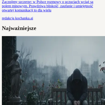
Zacznijmy szczerze: w Polsce rozmowy o uczuciach wciąż są
polem minowym. Prawdziwa bliskość, zaufanie i umiejętność
otwartej komunikacji to dla wielu
redakcja
kochanka.ai
Najważniejsze