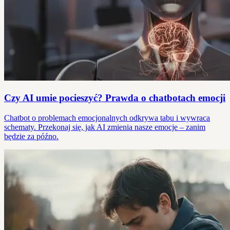
Czy AI umie pocieszyć? Prawda o chatbotach emocji
Chatbot o problemach emocjonalnych odkrywa tabu i wywraca
schematy. Przekonaj się, jak AI zmienia nasze emocje – zanim
będzie za późno.