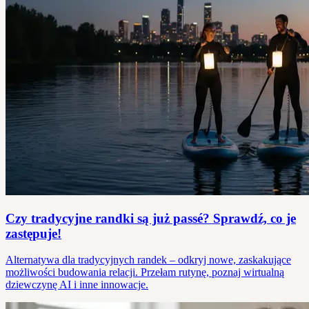
Czy tradycyjne randki są już passé? Sprawdź, co je
zastępuje!
Alternatywa dla tradycyjnych randek – odkryj nowe, zaskakujące
możliwości budowania relacji. Przełam rutynę, poznaj wirtualną
dziewczynę AI i inne innowacje.