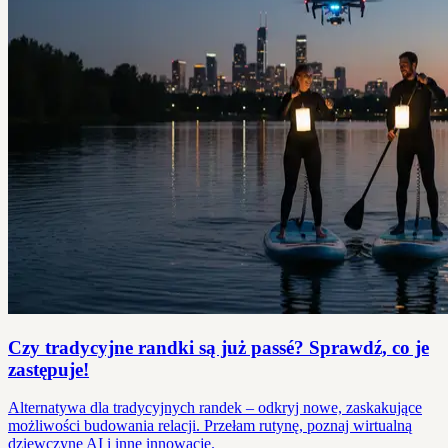
Czy tradycyjne randki są już passé? Sprawdź, co je
zastępuje!
Alternatywa dla tradycyjnych randek – odkryj nowe, zaskakujące
możliwości budowania relacji. Przełam rutynę, poznaj wirtualną
dziewczynę AI i inne innowacje.