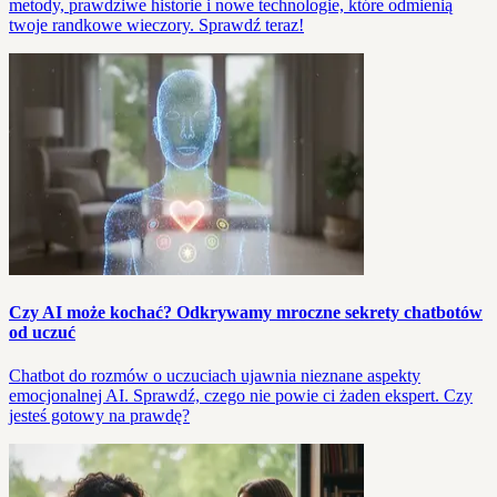
metody, prawdziwe historie i nowe technologie, które odmienią
twoje randkowe wieczory. Sprawdź teraz!
Czy AI może kochać? Odkrywamy mroczne sekrety chatbotów
od uczuć
Chatbot do rozmów o uczuciach ujawnia nieznane aspekty
emocjonalnej AI. Sprawdź, czego nie powie ci żaden ekspert. Czy
jesteś gotowy na prawdę?