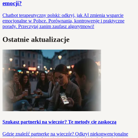
emocji?
Chatbot terapeutyczny polski: odkryj, jak AI zmienia wsparcie
emocjonalne w Polsce. Porównania, kontrowersje i praktyczne
porady. Przeczytaj zanim zaufasz algorytmowi!
Ostatnie aktualizacje
Szukasz partnerki na wieczór? Te metody cię zaskoczą
Gdzie znaleźć partnerkę na wieczór? Odkryj niekonwencjonalne