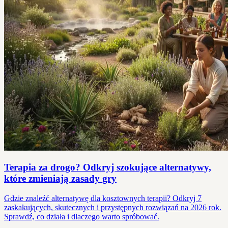
Terapia za drogo? Odkryj szokujące alternatywy,
które zmieniają zasady gry
Gdzie znaleźć alternatywę dla kosztownych terapii? Odkryj 7
zaskakujących, skutecznych i przystępnych rozwiązań na 2026 rok.
Sprawdź, co działa i dlaczego warto spróbować.