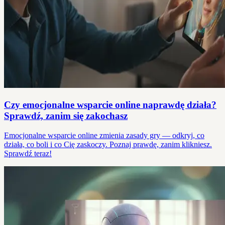
Czy emocjonalne wsparcie online naprawdę działa?
Sprawdź, zanim się zakochasz
Emocjonalne wsparcie online zmienia zasady gry — odkryj, co
działa, co boli i co Cię zaskoczy. Poznaj prawdę, zanim klikniesz.
Sprawdź teraz!