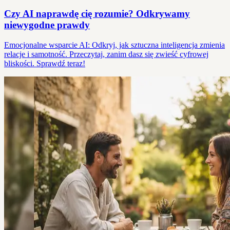
Czy AI naprawdę cię rozumie? Odkrywamy
niewygodne prawdy
Emocjonalne wsparcie AI: Odkryj, jak sztuczna inteligencja zmienia
relacje i samotność. Przeczytaj, zanim dasz się zwieść cyfrowej
bliskości. Sprawdź teraz!