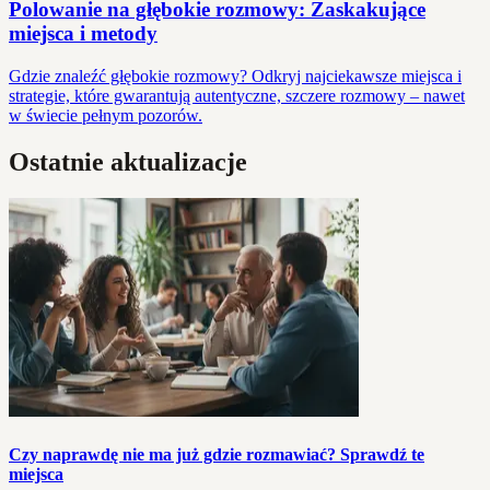
Polowanie na głębokie rozmowy: Zaskakujące
miejsca i metody
Gdzie znaleźć głębokie rozmowy? Odkryj najciekawsze miejsca i
strategie, które gwarantują autentyczne, szczere rozmowy – nawet
w świecie pełnym pozorów.
Ostatnie aktualizacje
Czy naprawdę nie ma już gdzie rozmawiać? Sprawdź te
miejsca