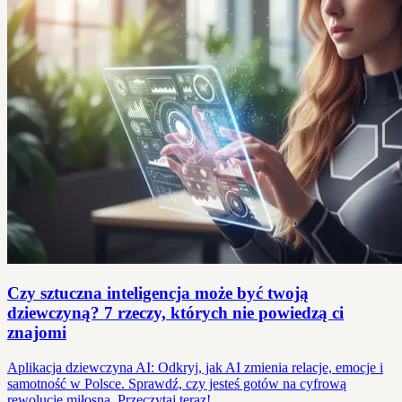
Czy sztuczna inteligencja może być twoją
dziewczyną? 7 rzeczy, których nie powiedzą ci
znajomi
Aplikacja dziewczyna AI: Odkryj, jak AI zmienia relacje, emocje i
samotność w Polsce. Sprawdź, czy jesteś gotów na cyfrową
rewolucję miłosną. Przeczytaj teraz!