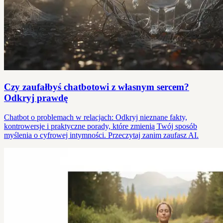
Czy zaufałbyś chatbotowi z własnym sercem?
Odkryj prawdę
Chatbot o problemach w relacjach: Odkryj nieznane fakty,
kontrowersje i praktyczne porady, które zmienią Twój sposób
myślenia o cyfrowej intymności. Przeczytaj zanim zaufasz AI.