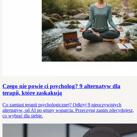
Czego nie powie ci psycholog? 9 alternatyw dla
terapii, które zaskakują
Co zamiast terapii psychologicznej? Odkryj 9 nieoczywistych
alternatyw, od AI po grupy wsparcia. Przeczytaj zanim zdecydujesz,
co wybrać dla siebie.