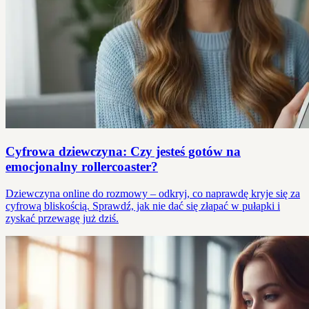
Cyfrowa dziewczyna: Czy jesteś gotów na
emocjonalny rollercoaster?
Dziewczyna online do rozmowy – odkryj, co naprawdę kryje się za
cyfrową bliskością. Sprawdź, jak nie dać się złapać w pułapki i
zyskać przewagę już dziś.