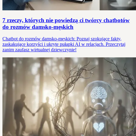
7 rzeczy, których nie powiedzą ci twórcy chatbotów
do rozmów damsko-męskich
Chatbot do rozmów damsko-męskich: Poznaj szokujące fakty,
zaskakujące korzyści i ukryte pułapki AI w relacjach. Przeczytaj
zanim zaufasz wirtualnej dziewczynie!