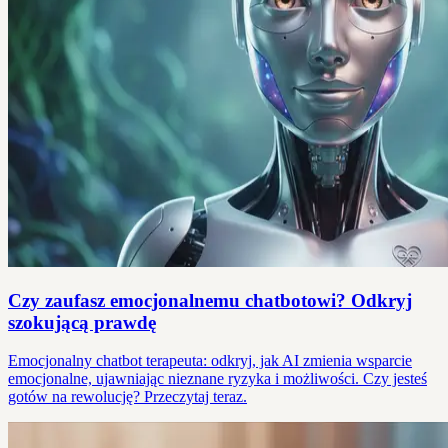
Czy zaufasz emocjonalnemu chatbotowi? Odkryj
szokującą prawdę
Emocjonalny chatbot terapeuta: odkryj, jak AI zmienia wsparcie
emocjonalne, ujawniając nieznane ryzyka i możliwości. Czy jesteś
gotów na rewolucję? Przeczytaj teraz.