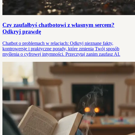
Czy zaufałbyś chatbotowi z własnym sercem?
Odkryj prawdę
Chatbot o problemach w relacjach: Odkryj nieznane fakty,
kontrowersje i praktyczne porady, które zmienią Twój sposób
myślenia o cyfrowej intymności. Przeczytaj zanim zaufasz AI.