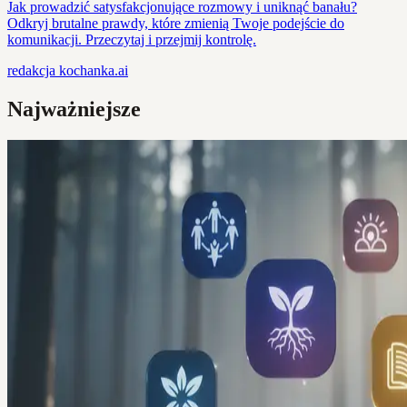
Jak prowadzić satysfakcjonujące rozmowy i uniknąć banału?
Odkryj brutalne prawdy, które zmienią Twoje podejście do
komunikacji. Przeczytaj i przejmij kontrolę.
redakcja
kochanka.ai
Najważniejsze