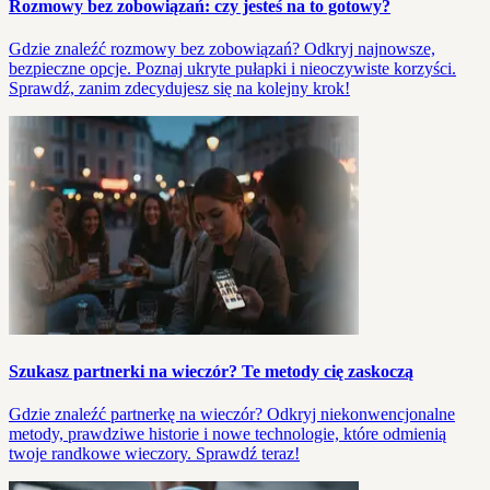
Rozmowy bez zobowiązań: czy jesteś na to gotowy?
Gdzie znaleźć rozmowy bez zobowiązań? Odkryj najnowsze,
bezpieczne opcje. Poznaj ukryte pułapki i nieoczywiste korzyści.
Sprawdź, zanim zdecydujesz się na kolejny krok!
Szukasz partnerki na wieczór? Te metody cię zaskoczą
Gdzie znaleźć partnerkę na wieczór? Odkryj niekonwencjonalne
metody, prawdziwe historie i nowe technologie, które odmienią
twoje randkowe wieczory. Sprawdź teraz!