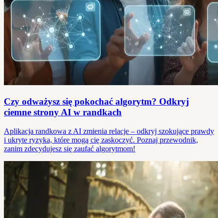
Czy odważysz się pokochać algorytm? Odkryj
ciemne strony AI w randkach
Aplikacja randkowa z AI zmienia relacje – odkryj szokujące prawdy
i ukryte ryzyka, które mogą cię zaskoczyć. Poznaj przewodnik,
zanim zdecydujesz się zaufać algorytmom!