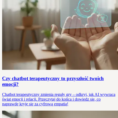
Czy chatbot terapeutyczny to przyszłość twoich
emocji?
Chatbot terapeutyczny zmienia reguły gry – odkryj, jak AI wywraca
świat emocji i relacji. Przeczytaj do końca i dowiedz się, co
naprawdę kryje się za cyfrową empatią!