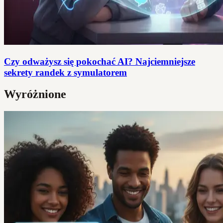
Czy odważysz się pokochać AI? Najciemniejsze
sekrety randek z symulatorem
Wyróżnione