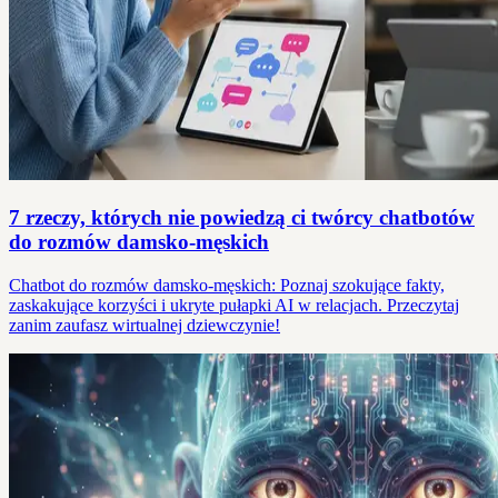
7 rzeczy, których nie powiedzą ci twórcy chatbotów
do rozmów damsko-męskich
Chatbot do rozmów damsko-męskich: Poznaj szokujące fakty,
zaskakujące korzyści i ukryte pułapki AI w relacjach. Przeczytaj
zanim zaufasz wirtualnej dziewczynie!