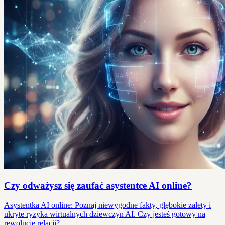
Czy odważysz się zaufać asystentce AI online?
Asystentka AI online: Poznaj niewygodne fakty, głębokie zalety i
ukryte ryzyka wirtualnych dziewczyn AI. Czy jesteś gotowy na
rewolucję relacji?