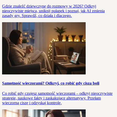
Gdzie znaleźć dziewczynę do rozmowy w 2026? Odkryj
nieoczywiste miejsca, uniknij pułapek i poznaj, jak AI zmienia
zasady gry. Sprawdź, co działa i dlaczego.
Samotność wieczorami? Odkryj, co robić gdy cisza boli
Co robić gdy czujesz samotność wieczorami – odkryj nieoczywiste
strategie, naukowe fakty i zaskakujące alternatywy. Przełam
wieczorną ciszę i odzyskaj kontrolę.