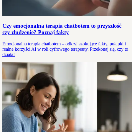
Czy emocjonalna terapia chatbotem to przyszłość
czy złudzenie? Poznaj fakty
Emocjonalna terapia chatbotem – odkryj szokujące fakty, pułapki i
realne korzyści AI w roli cyfrowego terapeuty. Przekonaj się, czy to
działa!