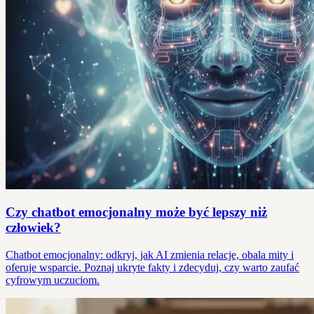
Czy chatbot emocjonalny może być lepszy niż
człowiek?
Chatbot emocjonalny: odkryj, jak AI zmienia relacje, obala mity i
oferuje wsparcie. Poznaj ukryte fakty i zdecyduj, czy warto zaufać
cyfrowym uczuciom.