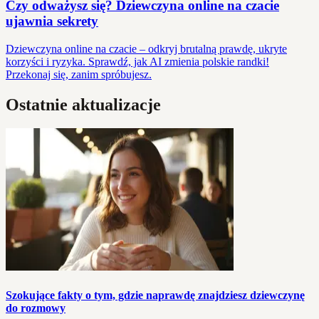
Czy odważysz się? Dziewczyna online na czacie
ujawnia sekrety
Dziewczyna online na czacie – odkryj brutalną prawdę, ukryte
korzyści i ryzyka. Sprawdź, jak AI zmienia polskie randki!
Przekonaj się, zanim spróbujesz.
Ostatnie aktualizacje
Szokujące fakty o tym, gdzie naprawdę znajdziesz dziewczynę
do rozmowy