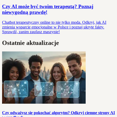
Czy AI może być twoim terapeutą? Poznaj
niewygodną prawdę!
Chatbot terapeutyczny online to nie tylko moda. Odkryj, jak AI
zmienia wsparcie emocjonalne w Polsce i poznaj ukryte fakty.
Sprawdź, zanim zaufasz maszynie!
Ostatnie aktualizacje
Czy odważysz się pokochać algorytm? Odkryj ciemne strony AI