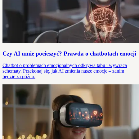
Czy AI umie pocieszyć? Prawda o chatbotach emocji
Chatbot o problemach emocjonalnych odkrywa tabu i wywraca
schematy. Przekonaj się, jak AI zmienia nasze emocje – zanim
będzie za późno.