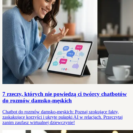
7 rzeczy, których nie powiedzą ci twórcy chatbotów
do rozmów damsko-męskich
Chatbot do rozmów damsko-męskich: Poznaj szokujące fakty,
zaskakujące korzyści i ukryte pułapki AI w relacjach. Przeczytaj
zanim zaufasz wirtualnej dziewczynie!