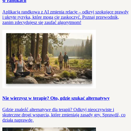
w randkach
Aplikacja randkowa z AI zmienia relacje – odkryj szokujące prawdy
i ukryte ryzyka, które mogą cię zaskoczyć. Poznaj przewodnik,
zanim zdecydujesz się zaufać algorytmom!
Nie wierzysz w terapię? Oto, gdzie szukać alternatywy
Gdzie znaleźć alternatywę dla terapii? Odkryj nieoczywiste i
skuteczne drogi wsparcia, które zmieniają zasady gry. Sprawdź, co
działa naprawdę.