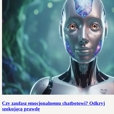
Czy zaufasz emocjonalnemu chatbotowi? Odkryj
szokującą prawdę