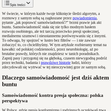
Spis treści
W świecie, w którym każde twoje kliknięcie śledzi algorytm, a
rozmowy z samym sobą są zagłuszane przez
powiadomienia
,
pytanie „jak poprawić samoświadomość?” brzmi prawie jak akt
buntu. Samoświadomość stała się nie tylko modnym hasłem
rozwoju osobistego, ale też tarczą przeciwko presji społecznej,
medialnemu szumowi i nieustannemu porównywaniu się z innymi.
To odwaga, by spojrzeć w lustro bez filtrów — i nie zawsze
zobaczyć to, co chcielibyśmy. W tym artykule rozbieramy temat na
kawałki: od polskiej codzienności, przez neurobiologię, aż po
brutalne prawdy, których nie znajdziesz w tanich poradnikach.
Zapnij pasy i przygotuj się na głęboką, czasem niewygodną podróż
przez techniki, badania i
prawdziwe historie
ludzi, którzy
zdecydowali się wytrwać w tej nieoczywistej grze ze samym sobą.
Dlaczego samoświadomość jest dziś aktem
buntu
Samoświadomość kontra presja społeczna: polska
perspektywa
W Polsce, gdzie presja konformizmu i rodzinnych oczekiwań trwa