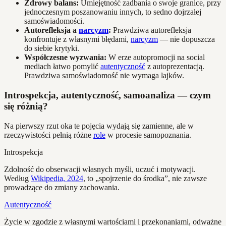
Zdrowy balans:
Umiejętność zadbania o swoje granice, przy
jednoczesnym poszanowaniu innych, to sedno dojrzałej
samoświadomości.
Autorefleksja a
narcyzm
:
Prawdziwa autorefleksja
konfrontuje z własnymi błędami,
narcyzm
— nie dopuszcza
do siebie krytyki.
Współczesne wyzwania:
W erze autopromocji na social
mediach łatwo pomylić
autentyczność
z autoprezentacją.
Prawdziwa samoświadomość nie wymaga lajków.
Introspekcja, autentyczność, samoanaliza — czym
się różnią?
Na pierwszy rzut oka te pojęcia wydają się zamienne, ale w
rzeczywistości pełnią różne
role
w procesie samopoznania.
Introspekcja
Zdolność do obserwacji własnych myśli, uczuć i motywacji.
Według
Wikipedia, 2024
, to „spojrzenie do środka”, nie zawsze
prowadzące do zmiany zachowania.
Autentyczność
Życie w zgodzie z własnymi wartościami i przekonaniami, odważne