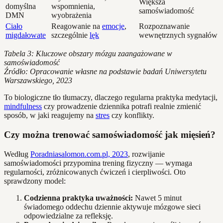
Większa
domyślna
wspomnienia,
samoświadomość
DMN
wyobrażenia
Ciało
Reagowanie na
emocje
,
Rozpoznawanie
migdałowate
szczególnie
lęk
wewnętrznych sygnałów
Tabela 3: Kluczowe obszary mózgu zaangażowane w
samoświadomość
Źródło: Opracowanie własne na podstawie badań Uniwersytetu
Warszawskiego, 2023
To biologiczne tło tłumaczy, dlaczego regularna praktyka medytacji,
mindfulness
czy prowadzenie dziennika potrafi realnie zmienić
sposób, w jaki reagujemy na
stres
czy konflikty.
Czy można trenować samoświadomość jak mięsień?
Według
Poradniasalomon.com.pl, 2023
, rozwijanie
samoświadomości przypomina trening fizyczny — wymaga
regularności, zróżnicowanych ćwiczeń i cierpliwości. Oto
sprawdzony model:
Codzienna praktyka uważności:
Nawet 5 minut
świadomego oddechu dziennie aktywuje mózgowe sieci
odpowiedzialne za refleksję.