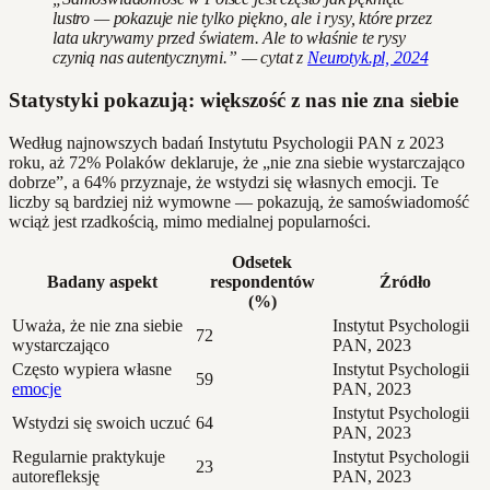
lustro — pokazuje nie tylko piękno, ale i rysy, które przez
lata ukrywamy przed światem. Ale to właśnie te rysy
czynią nas autentycznymi.” — cytat z
Neurotyk.pl, 2024
Statystyki pokazują: większość z nas nie zna siebie
Według najnowszych badań Instytutu Psychologii PAN z 2023
roku, aż 72% Polaków deklaruje, że „nie zna siebie wystarczająco
dobrze”, a 64% przyznaje, że wstydzi się własnych emocji. Te
liczby są bardziej niż wymowne — pokazują, że samoświadomość
wciąż jest rzadkością, mimo medialnej popularności.
Odsetek
Badany aspekt
respondentów
Źródło
(%)
Uważa, że nie zna siebie
Instytut Psychologii
72
wystarczająco
PAN, 2023
Często wypiera własne
Instytut Psychologii
59
emocje
PAN, 2023
Instytut Psychologii
Wstydzi się swoich uczuć
64
PAN, 2023
Regularnie praktykuje
Instytut Psychologii
23
autorefleksję
PAN, 2023