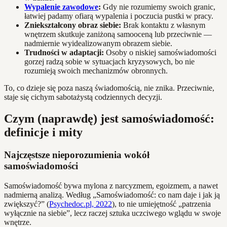
Wypalenie zawodowe
:
Gdy nie rozumiemy swoich granic,
łatwiej padamy ofiarą wypalenia i poczucia pustki w pracy.
Zniekształcony obraz siebie:
Brak kontaktu z własnym
wnętrzem skutkuje zaniżoną samooceną lub przeciwnie —
nadmiernie wyidealizowanym obrazem siebie.
Trudności w adaptacji:
Osoby o niskiej samoświadomości
gorzej radzą sobie w sytuacjach kryzysowych, bo nie
rozumieją swoich mechanizmów obronnych.
To, co dzieje się poza naszą świadomością, nie znika. Przeciwnie,
staje się cichym sabotażystą codziennych decyzji.
Czym (naprawdę) jest samoświadomość:
definicje i mity
Najczęstsze nieporozumienia wokół
samoświadomości
Samoświadomość bywa mylona z narcyzmem, egoizmem, a nawet
nadmierną analizą. Według „Samoświadomość: co nam daje i jak ją
zwiększyć?” (
Psychedoc.pl, 2022
), to nie umiejętność „patrzenia
wyłącznie na siebie”, lecz raczej sztuka uczciwego wglądu w swoje
wnętrze.