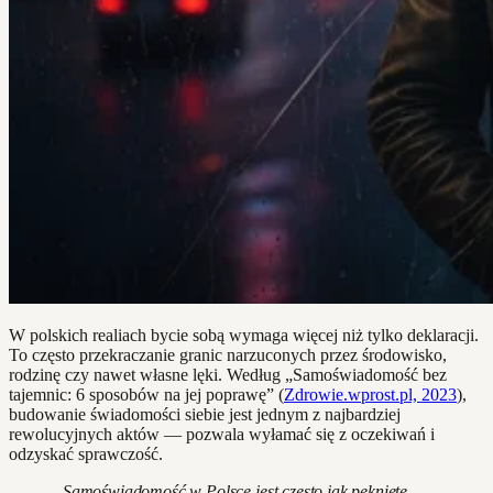
W polskich realiach bycie sobą wymaga więcej niż tylko deklaracji.
To często przekraczanie granic narzuconych przez środowisko,
rodzinę czy nawet własne lęki. Według „Samoświadomość bez
tajemnic: 6 sposobów na jej poprawę” (
Zdrowie.wprost.pl, 2023
),
budowanie świadomości siebie jest jednym z najbardziej
rewolucyjnych aktów — pozwala wyłamać się z oczekiwań i
odzyskać sprawczość.
„Samoświadomość w Polsce jest często jak pęknięte