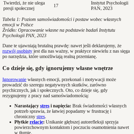
Twierdzi, że nie ulega
Instytut Psychologii
17
presji społecznej
PAN, 2023
Tabela 1: Poziom samoświadomości i postaw wobec własnych
emocji w Polsce
Źródło: Opracowanie własne na podstawie badań Instytutu
Psychologii PAN, 2023
Dane te ujawniają brutalną prawdę: nawet jeśli deklarujemy, że
rozwój osobisty
jest dla nas ważny, w praktyce niewielu z nas sięga
po narzędzia, które umożliwiają realną przemianę.
Co dzieje się, gdy ignorujemy własne wnętrze
Ignorowanie
własnych emocji, przekonań i motywacji może
prowadzić do szeregu negatywnych skutków, zarówno
psychicznych, jak i społecznych. Oto, co dzieje się, gdy
rezygnujemy z pracy nad samoświadomością:
Narastający
stres
i napięcia:
Brak świadomości własnych
potrzeb sprawia, że łatwiej popadamy w frustrację i
chroniczny
stres
.
Płytkie
relacje
:
Unikanie głębszej autorefleksji sprzyja
powierzchownym kontaktom i poczuciu osamotnienia nawet
w tłumie.