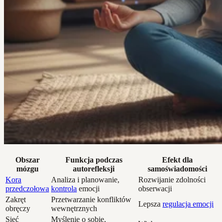
Obszar
Funkcja podczas
Efekt dla
mózgu
autorefleksji
samoświadomości
Kora
Analiza i planowanie,
Rozwijanie zdolności
przedczołowa
kontrola
emocji
obserwacji
Zakręt
Przetwarzanie konfliktów
Lepsza
regulacja emocji
obręczy
wewnętrznych
Sieć
Myślenie o sobie,