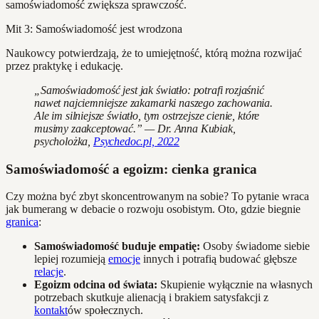
samoświadomość zwiększa sprawczość.
Mit 3: Samoświadomość jest wrodzona
Naukowcy potwierdzają, że to umiejętność, którą można rozwijać
przez praktykę i edukację.
„Samoświadomość jest jak światło: potrafi rozjaśnić
nawet najciemniejsze zakamarki naszego zachowania.
Ale im silniejsze światło, tym ostrzejsze cienie, które
musimy zaakceptować.” — Dr. Anna Kubiak,
psycholożka,
Psychedoc.pl, 2022
Samoświadomość a egoizm: cienka granica
Czy można być zbyt skoncentrowanym na sobie? To pytanie wraca
jak bumerang w debacie o rozwoju osobistym. Oto, gdzie biegnie
granica
:
Samoświadomość buduje empatię:
Osoby świadome siebie
lepiej rozumieją
emocje
innych i potrafią budować głębsze
relacje
.
Egoizm odcina od świata:
Skupienie wyłącznie na własnych
potrzebach skutkuje alienacją i brakiem satysfakcji z
kontakt
ów społecznych.