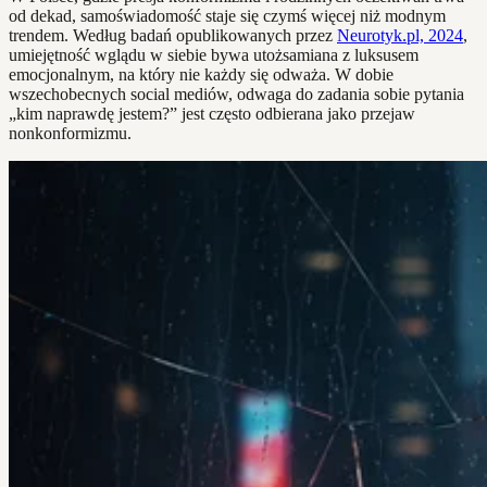
od dekad, samoświadomość staje się czymś więcej niż modnym
trendem. Według badań opublikowanych przez
Neurotyk.pl, 2024
,
umiejętność wglądu w siebie bywa utożsamiana z luksusem
emocjonalnym, na który nie każdy się odważa. W dobie
wszechobecnych social mediów, odwaga do zadania sobie pytania
„kim naprawdę jestem?” jest często odbierana jako przejaw
nonkonformizmu.