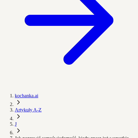
kochanka.ai
Artykuły A-Z
J