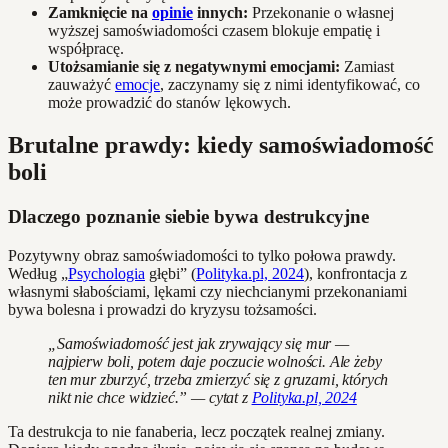
Zamknięcie na
opinie
innych:
Przekonanie o własnej
wyższej samoświadomości czasem blokuje empatię i
współpracę.
Utożsamianie się z negatywnymi emocjami:
Zamiast
zauważyć
emocje
, zaczynamy się z nimi identyfikować, co
może prowadzić do stanów lękowych.
Brutalne prawdy: kiedy samoświadomość
boli
Dlaczego poznanie siebie bywa destrukcyjne
Pozytywny obraz samoświadomości to tylko połowa prawdy.
Według „
Psychologia
głębi” (
Polityka.pl, 2024
), konfrontacja z
własnymi słabościami, lękami czy niechcianymi przekonaniami
bywa bolesna i prowadzi do kryzysu tożsamości.
„Samoświadomość jest jak zrywający się mur —
najpierw boli, potem daje poczucie wolności. Ale żeby
ten mur zburzyć, trzeba zmierzyć się z gruzami, których
nikt nie chce widzieć.” — cytat z
Polityka.pl, 2024
Ta destrukcja to nie fanaberia, lecz początek realnej zmiany.