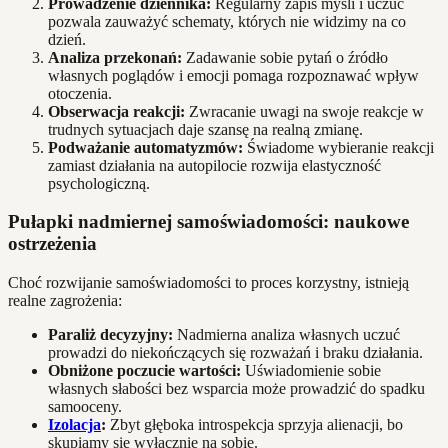
Prowadzenie dziennika:
Regularny zapis myśli i uczuć
pozwala zauważyć schematy, których nie widzimy na co
dzień.
Analiza przekonań:
Zadawanie sobie pytań o źródło
własnych poglądów i emocji pomaga rozpoznawać wpływ
otoczenia.
Obserwacja reakcji:
Zwracanie uwagi na swoje reakcje w
trudnych sytuacjach daje szansę na realną zmianę.
Podważanie automatyzmów:
Świadome wybieranie reakcji
zamiast działania na autopilocie rozwija elastyczność
psychologiczną.
Pułapki nadmiernej samoświadomości: naukowe
ostrzeżenia
Choć rozwijanie samoświadomości to proces korzystny, istnieją
realne zagrożenia:
Paraliż decyzyjny:
Nadmierna analiza własnych uczuć
prowadzi do niekończących się rozważań i braku działania.
Obniżone poczucie wartości:
Uświadomienie sobie
własnych słabości bez wsparcia może prowadzić do spadku
samooceny.
Izolacja
:
Zbyt głęboka introspekcja sprzyja alienacji, bo
skupiamy się wyłącznie na sobie.