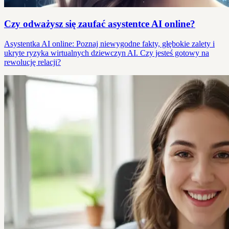
Czy odważysz się zaufać asystentce AI online?
Asystentka AI online: Poznaj niewygodne fakty, głębokie zalety i
ukryte ryzyka wirtualnych dziewczyn AI. Czy jesteś gotowy na
rewolucję relacji?