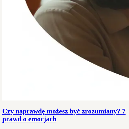
Czy naprawdę możesz być zrozumiany? 7
prawd o emocjach