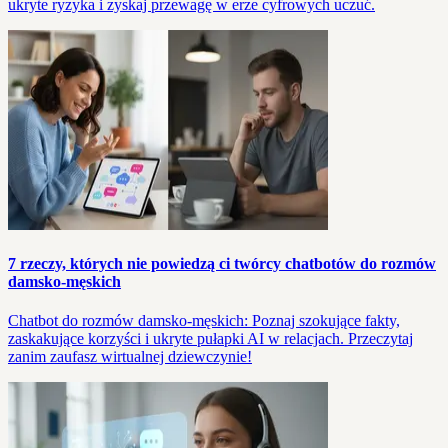
ukryte ryzyka i zyskaj przewagę w erze cyfrowych uczuć.
7 rzeczy, których nie powiedzą ci twórcy chatbotów do rozmów
damsko-męskich
Chatbot do rozmów damsko-męskich: Poznaj szokujące fakty,
zaskakujące korzyści i ukryte pułapki AI w relacjach. Przeczytaj
zanim zaufasz wirtualnej dziewczynie!