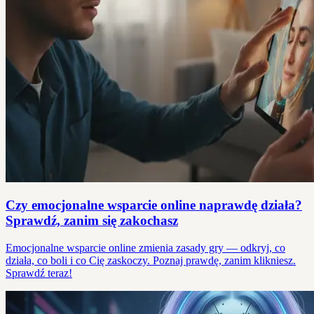
Czy emocjonalne wsparcie online naprawdę działa?
Sprawdź, zanim się zakochasz
Emocjonalne wsparcie online zmienia zasady gry — odkryj, co
działa, co boli i co Cię zaskoczy. Poznaj prawdę, zanim klikniesz.
Sprawdź teraz!