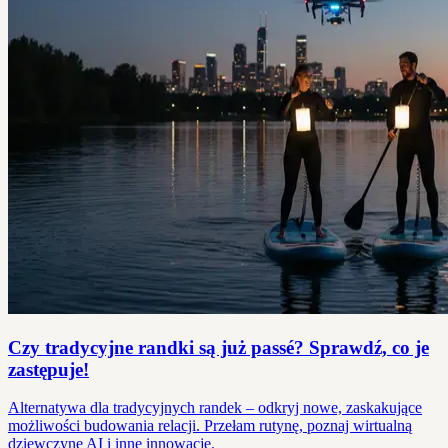
Czy tradycyjne randki są już passé? Sprawdź, co je
zastępuje!
Alternatywa dla tradycyjnych randek – odkryj nowe, zaskakujące
możliwości budowania relacji. Przełam rutynę, poznaj wirtualną
dziewczynę AI i inne innowacje.