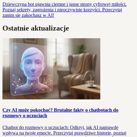
Dziewczyna bot ujawnia ciemne i jasne strony cyfrowej miłości.
Poznaj sekrety, zagrożenia i nieoczywiste korzyści. Przeczytaj
zanim się zakochasz w AI!
Ostatnie aktualizacje
Czy AI może pokochać? Brutalne fakty o chatbotach do
rozmowy o uczuciach
Chatbot do rozmowy o uczuciach: Odkryj, jak AI naprawdę
wpływa na twoje emocje. Przeczytaj prawdziwe historie, poznaj