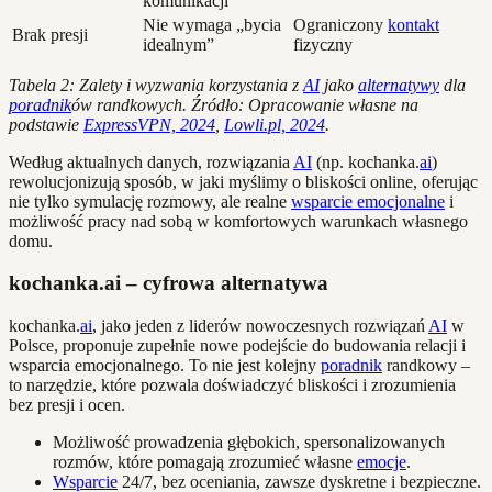
komunikacji
Nie wymaga „bycia
Ograniczony
kontakt
Brak presji
idealnym”
fizyczny
Tabela 2: Zalety i wyzwania korzystania z
AI
jako
alternatywy
dla
poradnik
ów randkowych. Źródło: Opracowanie własne na
podstawie
ExpressVPN, 2024
,
Lowli.pl, 2024
.
Według aktualnych danych, rozwiązania
AI
(np. kochanka.
ai
)
rewolucjonizują sposób, w jaki myślimy o bliskości online, oferując
nie tylko symulację rozmowy, ale realne
wsparcie emocjonalne
i
możliwość pracy nad sobą w komfortowych warunkach własnego
domu.
kochanka.ai – cyfrowa alternatywa
kochanka.
ai
, jako jeden z liderów nowoczesnych rozwiązań
AI
w
Polsce, proponuje zupełnie nowe podejście do budowania relacji i
wsparcia emocjonalnego. To nie jest kolejny
poradnik
randkowy –
to narzędzie, które pozwala doświadczyć bliskości i zrozumienia
bez presji i ocen.
Możliwość prowadzenia głębokich, spersonalizowanych
rozmów, które pomagają zrozumieć własne
emocje
.
Wsparcie
24/7, bez oceniania, zawsze dyskretne i bezpieczne.