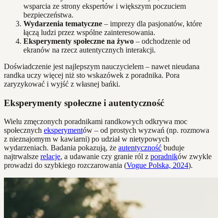
wsparcia ze strony ekspertów i większym poczuciem
bezpieczeństwa.
Wydarzenia tematyczne
– imprezy dla pasjonatów, które
łączą ludzi przez wspólne zainteresowania.
Eksperymenty społeczne na żywo
– odchodzenie od
ekranów na rzecz autentycznych interakcji.
Doświadczenie jest najlepszym nauczycielem – nawet nieudana
randka uczy więcej niż sto wskazówek z poradnika. Pora
zaryzykować i wyjść z własnej bańki.
Eksperymenty społeczne i autentyczność
Wielu zmęczonych poradnikami randkowych odkrywa moc
społecznych
eksperyment
ów – od prostych wyzwań (np. rozmowa
z nieznajomym w kawiarni) po udział w nietypowych
wydarzeniach. Badania pokazują, że
autentyczność
buduje
najtrwalsze
relacje
, a udawanie czy granie ról z
poradnik
ów zwykle
prowadzi do szybkiego rozczarowania (
Vogue Polska, 2024
).