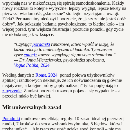
wpychają nas w niekończącą się spiralę samodoskonalenia. Każdy
nowy rozdział to kolejne wytyczne: lepszy wygląd, lepsze teksty na
pierwszą wiadomość, „skuteczne” strategie przyciągania uwagi.
Efekt? Permanentny niedosyt i poczucie, że „jeszcze nie jesteś dość
dobry”. Jak pokazują badania psychologiczne, to błędne koło – im
więcej porad, tym większa frustracja i poczucie porażki, gdy życie
nie układa się jak w książce.
"Czytając
poradniki
randkowe, łatwo wpaść w iluzję, że
każda relacja to matematyczna układanka. Tymczasem
żywe
emocje
zawsze wymykają się prostym schematom."
— Dr. Anna Mierzejewska, psycholożka społeczna,
Vogue Polska, 2024
Według danych z
Roast, 2024
, ponad połowa użytkowników
aplikacji randkowych deklaruje, że ich doświadczenia są głównie
negatywne, a kolejne próby „optymalizacji” tylko pogłębiają to
zmęczenie
. Zamiast poczucia rozwoju pojawia się wypalenie – a
przecież miało być łatwiej.
Mit uniwersalnych zasad
Poradniki
randkowe uwielbiają reguły: 10 zasad idealnej pierwszej
randki, 7 kroków do serca wybranki/wybranka, 5 błędów, których
trzeba unikać… Ale rzeczywistość ucieka spod kontroli – nie ma