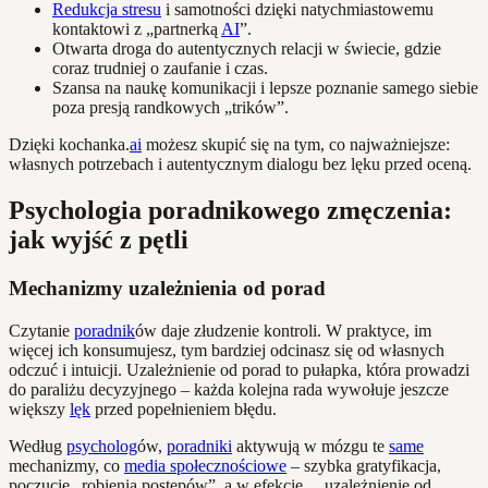
Redukcja stresu
i samotności dzięki natychmiastowemu
kontaktowi z „partnerką
AI
”.
Otwarta droga do autentycznych relacji w świecie, gdzie
coraz trudniej o zaufanie i czas.
Szansa na naukę komunikacji i lepsze poznanie samego siebie
poza presją randkowych „trików”.
Dzięki kochanka.
ai
możesz skupić się na tym, co najważniejsze:
własnych potrzebach i autentycznym dialogu bez lęku przed oceną.
Psychologia poradnikowego zmęczenia:
jak wyjść z pętli
Mechanizmy uzależnienia od porad
Czytanie
poradnik
ów daje złudzenie kontroli. W praktyce, im
więcej ich konsumujesz, tym bardziej odcinasz się od własnych
odczuć i intuicji. Uzależnienie od porad to pułapka, która prowadzi
do paraliżu decyzyjnego – każda kolejna rada wywołuje jeszcze
większy
lęk
przed popełnieniem błędu.
Według
psycholog
ów,
poradniki
aktywują w mózgu te
same
mechanizmy, co
media społecznościowe
– szybka gratyfikacja,
poczucie „robienia postępów”, a w efekcie… uzależnienie od