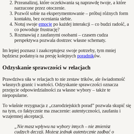
Przeanalizuj, które oczekiwania są naprawdę twoje, a które
narzucone przez otoczenie.
Pozwól sobie na eksperymentowanie – próbuj różnych form
kontaktu, bez oceniania siebie.
Notuj swoje
emocje
po każdej interakcji – co budzi radość, a
co powoduje frustrację?
Rozmawiaj z zaufanymi osobami – czasem cudza
perspektywa pozwala dostrzec własne schematy.
Im lepiej poznasz i zaakceptujesz swoje potrzeby, tym mniej
będziesz podatny/a na presję kolejnych
poradnik
ów.
Odzyskanie sprawczości w relacjach
Prawdziwa siła w relacjach to nie zestaw trików, ale świadomość
własnych granic i wartości. Odzyskanie sprawczości oznacza
przejęcie odpowiedzialności za własne wybory – także te
niepopularne.
To właśnie rezygnacja z „czarodziejskich porad” pozwala skupić się
na tym, co faktycznie ma znaczenie: autentyczności, zaufaniu i
wzajemnej akceptacji.
„Nie masz wpływu na wybory innych – nie zmienisz
cudzych decyzji. Możesz jednak autentycznie zadbać o