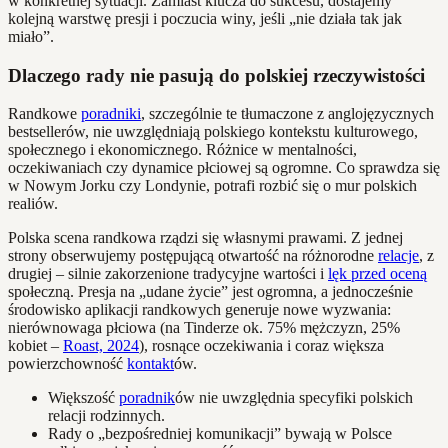
w konkretnej sytuacji. Zamiast klucza do sukcesu, dostajemy
kolejną warstwę presji i poczucia winy, jeśli „nie działa tak jak
miało”.
Dlaczego rady nie pasują do polskiej rzeczywistości
Randkowe
poradniki
, szczególnie te tłumaczone z anglojęzycznych
bestsellerów, nie uwzględniają polskiego kontekstu kulturowego,
społecznego i ekonomicznego. Różnice w mentalności,
oczekiwaniach czy dynamice płciowej są ogromne. Co sprawdza się
w Nowym Jorku czy Londynie, potrafi rozbić się o mur polskich
realiów.
Polska scena randkowa rządzi się własnymi prawami. Z jednej
strony obserwujemy postępującą otwartość na różnorodne
relacje
, z
drugiej – silnie zakorzenione tradycyjne wartości i
lęk przed oceną
społeczną. Presja na „udane życie” jest ogromna, a jednocześnie
środowisko aplikacji randkowych generuje nowe wyzwania:
nierównowaga płciowa (na Tinderze ok. 75% mężczyzn, 25%
kobiet –
Roast, 2024
), rosnące oczekiwania i coraz większa
powierzchowność
kontakt
ów.
Większość
poradnik
ów nie uwzględnia specyfiki polskich
relacji rodzinnych.
Rady o „bezpośredniej komunikacji” bywają w Polsce