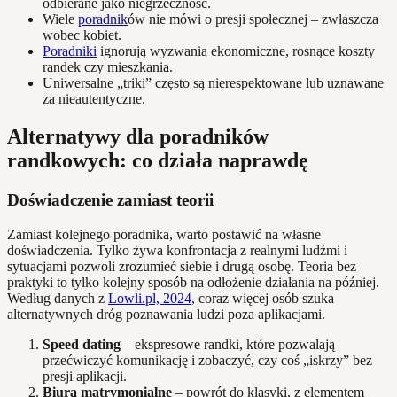
odbierane jako niegrzeczność.
Wiele
poradnik
ów nie mówi o presji społecznej – zwłaszcza
wobec kobiet.
Poradniki
ignorują wyzwania ekonomiczne, rosnące koszty
randek czy mieszkania.
Uniwersalne „triki” często są nierespektowane lub uznawane
za nieautentyczne.
Alternatywy dla poradników
randkowych: co działa naprawdę
Doświadczenie zamiast teorii
Zamiast kolejnego poradnika, warto postawić na własne
doświadczenia. Tylko żywa konfrontacja z realnymi ludźmi i
sytuacjami pozwoli zrozumieć siebie i drugą osobę. Teoria bez
praktyki to tylko kolejny sposób na odłożenie działania na później.
Według danych z
Lowli.pl, 2024
, coraz więcej osób szuka
alternatywnych dróg poznawania ludzi poza aplikacjami.
Speed dating
– ekspresowe randki, które pozwalają
przećwiczyć komunikację i zobaczyć, czy coś „iskrzy” bez
presji aplikacji.
Biura matrymonialne
– powrót do klasyki, z elementem