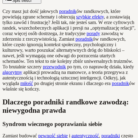
Spis treści
Czy masz już dość jałowych
poradnik
ów randkowych, które
powielają zgrane schematy i obiecują
szybkie efekty
, a zostawiają
tylko zawód i frustrację? Jeśli tak, nie jesteś sam. W erze cyfrowych
randek, wszechobecnych aplikacji i presji na „optymalizację relacji”,
coraz więcej osób dostrzega, że tradycyjne
porady
zawodzą w
zderzeniu z rzeczywistością. Zamiast
poradnik
ów randkowych,
które często ignorują kontekst społeczny, psychologiczny i
kulturowy, warto poszukać alternatywnych dróg do bliskości –
nawet, jeśli wymagają one odwagi do porzucenia utartych
schematów. Ten tekst to nie kolejny zbiór uniwersalnych truizmów.
To brutalnie szczery
przewodnik
po tym, co naprawdę działa, kiedy
algorytmy
aplikacji prowadzą na manowce, a teoria przegrywa z
autentycznością i technologią sztucznej inteligencji. Odkryj, jak
wygląda
miłość
po drugiej stronie ekranu i dlaczego era
poradnik
ów
właśnie się kończy.
Dlaczego poradniki randkowe zawodzą:
niewygodna prawda
Syndrom wiecznego poprawiania siebie
Zamiast budować
pewność siebie
i
autentyczność
,
poradniki
często