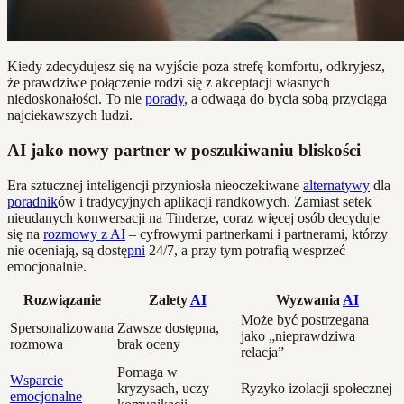
Kiedy zdecydujesz się na wyjście poza strefę komfortu, odkryjesz,
że prawdziwe połączenie rodzi się z akceptacji własnych
niedoskonałości. To nie
porady
, a odwaga do bycia sobą przyciąga
najciekawszych ludzi.
AI jako nowy partner w poszukiwaniu bliskości
Era sztucznej inteligencji przyniosła nieoczekiwane
alternatywy
dla
poradnik
ów i tradycyjnych aplikacji randkowych. Zamiast setek
nieudanych konwersacji na Tinderze, coraz więcej osób decyduje
się na
rozmowy z AI
– cyfrowymi partnerkami i partnerami, którzy
nie oceniają, są dostę
pni
24/7, a przy tym potrafią wesprzeć
emocjonalnie.
Rozwiązanie
Zalety
AI
Wyzwania
AI
Może być postrzegana
Spersonalizowana
Zawsze dostępna,
jako „nieprawdziwa
rozmowa
brak oceny
relacja”
Pomaga w
Wsparcie
kryzysach, uczy
Ryzyko izolacji społecznej
emocjonalne