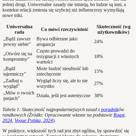
jednej drogi. Uniwersalne zasady nie istnieją, bo ludzie są inni, a
kontekst relacji zmienia się szybciej niż influencerzy wymyślają
nowe triki.
Uniwersalna
Skuteczność (wg
Co mówi rzeczywistość
rada
użytkowników)
„Bądź zawsze
Bywa odbierane jako
24%
pewny siebie”
arogancja
Często prowadzi do
„Otwórz się na
rezygnacji z własnych
18%
kompromisy”
wartości
„Bądź
Może budzić nieufność lub
15%
tajemniczy”
zniechęcenie
„Zadbaj o
Wygląd liczy się, ale to nie
27%
wygląd”
wszystko
„Mów o swoich
Działa, jeśli jest autentyczne
38%
pasjach”
Tabela 1: Skuteczność najpopularniejszych zasad z
poradnik
ów
randkowych (Źródło: Opracowanie własne na podstawie
Roast,
2024
,
Vogue Polska, 2024
).
W praktyce, większość tych rad jest zbyt ogólna, by sprawdzić się