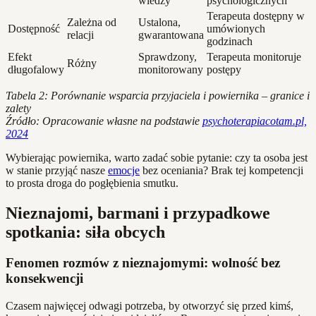
wiedzy
psychologicznych
Terapeuta dostępny w
Zależna od
Ustalona,
Dostępność
umówionych
relacji
gwarantowana
godzinach
Efekt
Sprawdzony,
Terapeuta monitoruje
Różny
długofalowy
monitorowany
postępy
Tabela 2: Porównanie wsparcia przyjaciela i powiernika – granice i
zalety
Źródło: Opracowanie własne na podstawie
psychoterapiacotam.pl,
2024
Wybierając powiernika, warto zadać sobie pytanie: czy ta osoba jest
w stanie przyjąć nasze
emocje
bez oceniania? Brak tej kompetencji
to prosta droga do pogłębienia smutku.
Nieznajomi, barmani i przypadkowe
spotkania: siła obcych
Fenomen rozmów z nieznajomymi: wolność bez
konsekwencji
Czasem najwięcej odwagi potrzeba, by otworzyć się przed kimś,