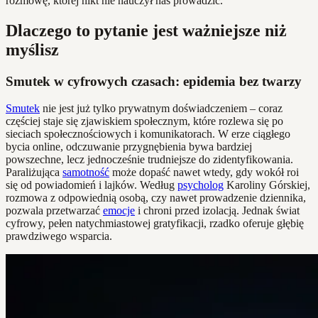
rozmowę, której nikt nie nauczył nas prowadzić.
Dlaczego to pytanie jest ważniejsze niż
myślisz
Smutek w cyfrowych czasach: epidemia bez twarzy
Smutek
nie jest już tylko prywatnym doświadczeniem – coraz
częściej staje się zjawiskiem społecznym, które rozlewa się po
sieciach społecznościowych i komunikatorach. W erze ciągłego
bycia online, odczuwanie przygnębienia bywa bardziej
powszechne, lecz jednocześnie trudniejsze do zidentyfikowania.
Paraliżująca
samotność
może dopaść nawet wtedy, gdy wokół roi
się od powiadomień i lajków. Według
psycholog
Karoliny Górskiej,
rozmowa z odpowiednią osobą, czy nawet prowadzenie dziennika,
pozwala przetwarzać
emocje
i chroni przed izolacją. Jednak świat
cyfrowy, pełen natychmiastowej gratyfikacji, rzadko oferuje głębię
prawdziwego wsparcia.