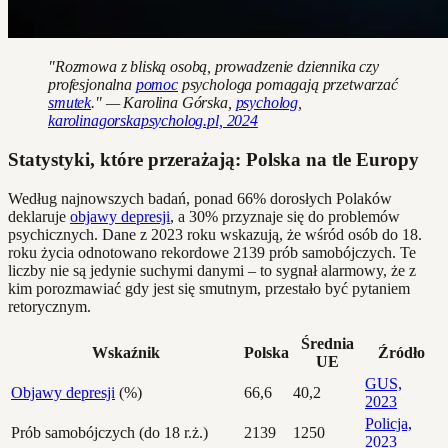
"Rozmowa z bliską osobą, prowadzenie dziennika czy
profesjonalna
pomoc
psychologa pomagają przetwarzać
smutek
." — Karolina Górska,
psycholog
,
karolinagorskapsycholog.pl, 2024
Statystyki, które przerażają: Polska na tle Europy
Według najnowszych badań, ponad 66% dorosłych Polaków
deklaruje
objawy depresji
, a 30% przyznaje się do problemów
psychicznych. Dane z 2023 roku wskazują, że wśród osób do 18.
roku życia odnotowano rekordowe 2139 prób samobójczych. Te
liczby nie są jedynie suchymi danymi – to sygnał alarmowy, że z
kim porozmawiać gdy jest się smutnym, przestało być pytaniem
retorycznym.
Średnia
Wskaźnik
Polska
Źródło
UE
GUS,
Objawy depresji
(%)
66,6
40,2
2023
Policja,
Prób samobójczych (do 18 r.ż.)
2139
1250
2023