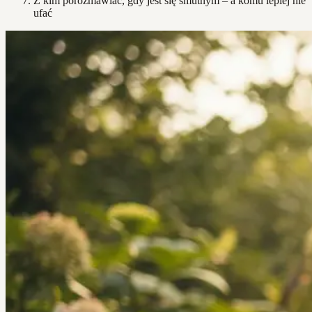
Z kim porozmawiać, gdy jest się smutnym – a komu lepiej nie
ufać