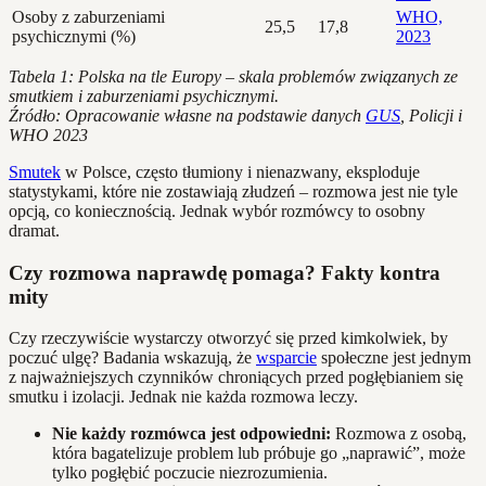
Osoby z zaburzeniami
WHO,
25,5
17,8
psychicznymi (%)
2023
Tabela 1: Polska na tle Europy – skala problemów związanych ze
smutkiem i zaburzeniami psychicznymi.
Źródło: Opracowanie własne na podstawie danych
GUS
, Policji i
WHO 2023
Smutek
w Polsce, często tłumiony i nienazwany, eksploduje
statystykami, które nie zostawiają złudzeń – rozmowa jest nie tyle
opcją, co koniecznością. Jednak wybór rozmówcy to osobny
dramat.
Czy rozmowa naprawdę pomaga? Fakty kontra
mity
Czy rzeczywiście wystarczy otworzyć się przed kimkolwiek, by
poczuć ulgę? Badania wskazują, że
wsparcie
społeczne jest jednym
z najważniejszych czynników chroniących przed pogłębianiem się
smutku i izolacji. Jednak nie każda rozmowa leczy.
Nie każdy rozmówca jest odpowiedni:
Rozmowa z osobą,
która bagatelizuje problem lub próbuje go „naprawić”, może
tylko pogłębić poczucie niezrozumienia.