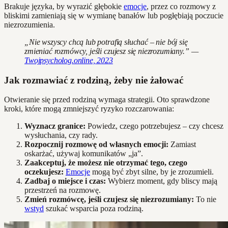
Brakuje języka, by wyrazić głębokie
emocje
, przez co rozmowy z
bliskimi zamieniają się w wymianę banałów lub pogłębiają poczucie
niezrozumienia.
„Nie wszyscy chcą lub potrafią słuchać – nie bój się
zmieniać rozmówcy, jeśli czujesz się niezrozumiany.” —
Twojpsycholog.online, 2023
Jak rozmawiać z rodziną, żeby nie żałować
Otwieranie się przed rodziną wymaga strategii. Oto sprawdzone
kroki, które mogą zmniejszyć ryzyko rozczarowania:
Wyznacz granice:
Powiedz, czego potrzebujesz – czy chcesz
wysłuchania, czy rady.
Rozpocznij rozmowę od własnych emocji:
Zamiast
oskarżać, używaj komunikatów „ja”.
Zaakceptuj, że możesz nie otrzymać tego, czego
oczekujesz:
Emocje
mogą być zbyt silne, by je zrozumieli.
Zadbaj o miejsce i czas:
Wybierz moment, gdy bliscy mają
przestrzeń na rozmowę.
Zmień rozmówcę, jeśli czujesz się niezrozumiany:
To nie
wstyd
szukać wsparcia poza rodziną.