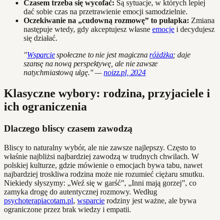
Czasem trzeba się wycofać:
Są sytuacje, w których lepiej
dać sobie czas na przetrawienie emocji samodzielnie.
Oczekiwanie na „cudowną rozmowę” to pułapka:
Zmiana
następuje wtedy, gdy akceptujesz własne
emocje
i decydujesz
się działać.
"
Wsparcie
społeczne to nie jest magiczna
różdżka
; daje
szansę na nową perspektywę, ale nie zawsze
natychmiastową ulgę." —
noizz.pl, 2024
Klasyczne wybory: rodzina, przyjaciele i
ich ograniczenia
Dlaczego bliscy czasem zawodzą
Bliscy to naturalny wybór, ale nie zawsze najlepszy. Często to
właśnie najbliżsi najbardziej zawodzą w trudnych chwilach. W
polskiej kulturze, gdzie mówienie o emocjach bywa tabu, nawet
najbardziej troskliwa rodzina może nie rozumieć ciężaru smutku.
Niekiedy słyszymy: „Weź się w garść”, „Inni mają gorzej”, co
zamyka drogę do autentycznej rozmowy. Według
psychoterapiacotam.pl
,
wsparcie
rodziny jest ważne, ale bywa
ograniczone przez brak wiedzy i empatii.