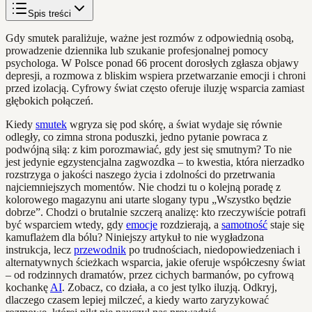
Spis treści
Gdy smutek paraliżuje, ważne jest rozmów z odpowiednią osobą,
prowadzenie dziennika lub szukanie profesjonalnej pomocy
psychologa. W Polsce ponad 66 procent dorosłych zgłasza objawy
depresji, a rozmowa z bliskim wspiera przetwarzanie emocji i chroni
przed izolacją. Cyfrowy świat często oferuje iluzję wsparcia zamiast
głębokich połączeń.
Kiedy
smutek
wgryza się pod skórę, a świat wydaje się równie
odległy, co zimna strona poduszki, jedno pytanie powraca z
podwójną siłą: z kim porozmawiać, gdy jest się smutnym? To nie
jest jedynie egzystencjalna zagwozdka – to kwestia, która nierzadko
rozstrzyga o jakości naszego życia i zdolności do przetrwania
najciemniejszych momentów. Nie chodzi tu o kolejną poradę z
kolorowego magazynu ani utarte slogany typu „Wszystko będzie
dobrze”. Chodzi o brutalnie szczerą analizę: kto rzeczywiście potrafi
być wsparciem wtedy, gdy
emocje
rozdzierają, a
samotność
staje się
kamuflażem dla bólu? Niniejszy artykuł to nie wygładzona
instrukcja, lecz
przewodnik
po trudnościach, niedopowiedzeniach i
alternatywnych ścieżkach wsparcia, jakie oferuje współczesny świat
– od rodzinnych dramatów, przez cichych barmanów, po cyfrową
kochankę
AI
. Zobacz, co działa, a co jest tylko iluzją. Odkryj,
dlaczego czasem lepiej milczeć, a kiedy warto zaryzykować