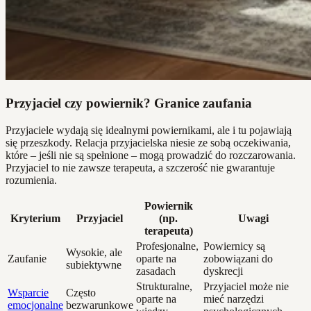
Przyjaciel czy powiernik? Granice zaufania
Przyjaciele wydają się idealnymi powiernikami, ale i tu pojawiają
się przeszkody. Relacja przyjacielska niesie ze sobą oczekiwania,
które – jeśli nie są spełnione – mogą prowadzić do rozczarowania.
Przyjaciel to nie zawsze terapeuta, a szczerość nie gwarantuje
rozumienia.
Powiernik
Kryterium
Przyjaciel
(np.
Uwagi
terapeuta)
Profesjonalne,
Powiernicy są
Wysokie, ale
Zaufanie
oparte na
zobowiązani do
subiektywne
zasadach
dyskrecji
Strukturalne,
Przyjaciel może nie
Wsparcie
Często
oparte na
mieć narzędzi
emocjonalne
bezwarunkowe