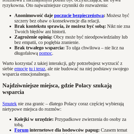
ryzykowna. Oto najważniejsze czynniki do rozważenia:
Anonimowość daje
poczucie bezpieczeństwa
:
Możesz być
szczery bez obaw o konsekwencje dla relacji.
Brak kontekstu sprawia, że możesz być sobą:
Nikt nie zna
Twoich błędów ani historii.
Zagrożenie opinią:
Obcy może być nieodpowiedzialny lub
bez empatii, co pogłębia zranienie.
Brak trwałego wsparcia:
To ulga chwilowa – nie licz na
długofalową
pomoc
.
Warto korzystać z takiej interakcji, gdy potrzebujesz wyrzucić z
siebie
emocje
tu i teraz
, ale nie budować na niej podstawy swojego
wsparcia emocjonalnego.
Najdziwniejsze miejsca, gdzie Polacy szukają
wsparcia
Smutek
nie zna granic – dlatego Polacy coraz częściej wybierają
nietypowe miejsca do rozmów:
Kolejki w urzędzie:
Przypadkowe zwierzenia do osoby za
tobą.
Forum
internetowe dla hodowców papug:
Czasem temat