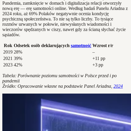
Pandemia, zamknięcie w domach i digitalizacja relacji otworzyły
nową erę — erę samotności online. Według badań Panelu Ariadna z
2024 roku, aż 69% Polaków negatywnie ocenia kondycję
psychiczną społeczeństwa. To nie są tylko liczby. To tysiące
rozmów urwanych w połowie, niewysłanych wiadomości i
wieczorów spędzanych w ciszy, nawet gdy za ścianą słychać życie
sąsiadów.
Rok
Odsetek osób deklarujących
samotność
Wzrost r/r
2019
28%
–
2021
39%
+11 pp
2023
42%
+3 pp
Tabela: Porównanie poziomu samotności w Polsce przed i po
pandemii
Źródło: Opracowanie własne na podstawie Panel Ariadna,
2024