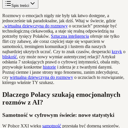
Spis treści
Rozmowy o emocjach nigdy nie były tak łatwo dostępne, a
jednocześnie tak paradoksalne, jak dziś. Witaj w świecie, gdzie
„
wirtualna dziewczyna do rozmowy
o uczuciach” przestaje być
technologiczną ciekawostką, a staje się realną odpowiedzią na
potrzeby tysięcy Polaków.
Sztuczna inteligencja
oferuje nie tylko
flirt czy zabawę, ale coraz częściej staje się wsparciem w
samotności, treningiem komunikacji i lustrem dla naszych
najbardziej ukrytych uczuć. Czy to znak czasów, desperacki
krzyk
o
bliskość
, czy może nowy wymiar autentycznej relacji? Artykuł
odsłania 7 szokujących prawd o cyfrowej intymności, obala mity,
przywołuje konkretne
historie
i zderza je z twardymi danymi.
Poznaj ciemne i jasne strony tego fenomenu, zanim zdecydujesz,
czy
wirtualna dziewczyna do rozmowy
o uczuciach to rozwiązanie,
którego właśnie TY szukasz.
Dlaczego Polacy szukają emocjonalnych
rozmów z AI?
Samotność w cyfrowym świecie: nowe statystyki
W Polsce XXI wieku
samotność
przestała być domeną seniorów.