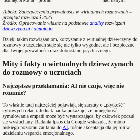
usunięcia konta
profilu
nad danymi
Tabela: Zabezpieczenia prywatności w wirtualnych rozmowach –
przegląd rozwiązań 2025
Źródło: Opracowanie własne na podstawie
analizy
rozwiązań
dziewczyna.ai
i
aimojo.io
Dzięki takim rozwiązaniom, korzystanie z wirtualnej dziewczyny do
rozmowy o uczuciach staje się nie tylko wygodne, ale i bezpieczne
dla Twojej prywatności oraz dobrostanu psychicznego.
Mity i fakty o wirtualnych dziewczynach
do rozmowy o uczuciach
Najczęstsze przekłamania: AI nie czuje, więc nie
rozumie?
To właśnie tutaj najczęściej pojawiają się zarzuty o „płytkość”
cyfrowych relacji. Jednak nauka pokazuje, że umiejętność
symulowania empatii może być wystarczająca, by człowiek poczuł
się wysłuchany. Badania Ipsos dla Google wskazują, że mimo
niskiego poziomu zaufania do
AI
, rośnie akceptacja dla jej roli w
udzielaniu wsparcia emocjonalnego.