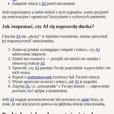
Zatajanie relacji z
AI
przed otoczeniem
Jeśli rozpoznajesz u siebie któreś z tych sygnałów, warto przyjrzeć
się motywacjom i ograniczyć korzystanie z cyfrowych partnerek.
Jak rozpoznać, czy AI cię naprawdę słucha?
Chociaż
AI
nie „słyszy” w ludzkim rozumieniu, można sprawdzić
jej responsywność emocjonalną:
Zadawaj pytania wymagające empatii i zobacz, czy
AI
adekwatnie odpowie.
Zmień ton rozmowy — przejdź od radości do smutku i
obserwuj reakcje
AI
.
Sprawdź, czy
AI
pamięta Twoje poprzednie wypowiedzi i do
nich wraca.
Poproś o
podsumowanie
rozmowy lub Twoich emocji.
Wyraź sprzeczne uczucia i zobacz, jak
AI
je pogodzi.
Zapytaj
AI
, co „zrozumiała” z Twojej historii — odpowiedzi
powinny być spójne z kontekstem.
Jeśli
AI
reaguje powierzchownie lub powtarza te
same
frazy, to
znak, że nie jest jeszcze gotowa na głęboką relację emocjonalną.