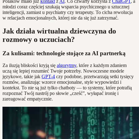
Polaków miało już
kontakt
z
AI
. Co czwarty korzysta z
ChatGPT
, a
młodzi coraz częściej szukają wsparcia psychicznego u sztucznej
inteligencji, zamiast u psychiatry czy terapeuty. To cicha rewolucja
w relacjach emocjonalnych, której nie da się już zatrzymać.
Jak działa wirtualna dziewczyna do
rozmowy o uczuciach?
Za kulisami: technologie stojące za AI partnerką
Za iluzją bliskości kryją się
algorytmy
, które z każdym zdaniem
uczą się lepiej rozumieć Twoje potrzeby. Nowoczesne modele
językowe, takie jak
GPT-4
czy podobne, przetwarzają setki tysięcy
rozmów, analizując wzorce emocjonalne, style wypowiedzi i
kontekst. To nie są już tylko chatboty — to systemy, które potrafią
rozpoznać Twój nastrój po słowie „cześć”, wyłapać ironię i
zareagować empatycznie.