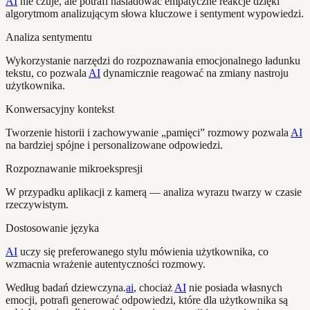
AI
nie czuje, ale potrafi naśladować empatyczne reakcje dzięki
algorytmom analizującym słowa kluczowe i sentyment wypowiedzi.
Analiza sentymentu
Wykorzystanie narzędzi do rozpoznawania emocjonalnego ładunku
tekstu, co pozwala
AI
dynamicznie reagować na zmiany nastroju
użytkownika.
Konwersacyjny kontekst
Tworzenie historii i zachowywanie „pamięci” rozmowy pozwala
AI
na bardziej spójne i personalizowane odpowiedzi.
Rozpoznawanie mikroekspresji
W przypadku aplikacji z kamerą — analiza wyrazu twarzy w czasie
rzeczywistym.
Dostosowanie języka
AI
uczy się preferowanego stylu mówienia użytkownika, co
wzmacnia wrażenie autentyczności rozmowy.
Według badań dziewczyna.
ai
, chociaż
AI
nie posiada własnych
emocji, potrafi generować odpowiedzi, które dla użytkownika są