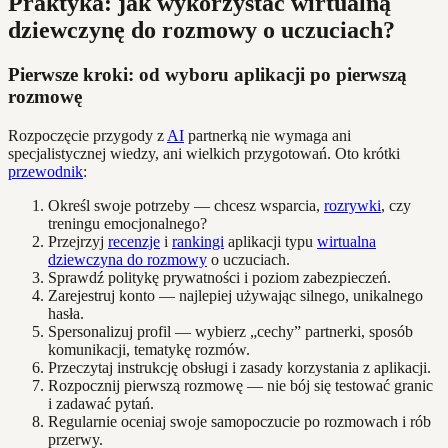
Praktyka: jak wykorzystać wirtualną
dziewczynę do rozmowy o uczuciach?
Pierwsze kroki: od wyboru aplikacji po pierwszą
rozmowę
Rozpoczęcie przygody z
AI
partnerką nie wymaga ani
specjalistycznej wiedzy, ani wielkich przygotowań. Oto krótki
przewodnik
:
Określ swoje potrzeby — chcesz wsparcia,
rozrywki
, czy
treningu emocjonalnego?
Przejrzyj
recenzje
i
rankingi
aplikacji typu
wirtualna
dziewczyna do rozmowy
o uczuciach.
Sprawdź politykę prywatności i poziom zabezpieczeń.
Zarejestruj konto — najlepiej używając silnego, unikalnego
hasła.
Spersonalizuj profil — wybierz „cechy” partnerki, sposób
komunikacji, tematykę rozmów.
Przeczytaj instrukcję obsługi i zasady korzystania z aplikacji.
Rozpocznij pierwszą rozmowę — nie bój się testować granic
i zadawać pytań.
Regularnie oceniaj swoje samopoczucie po rozmowach i rób
przerwy.