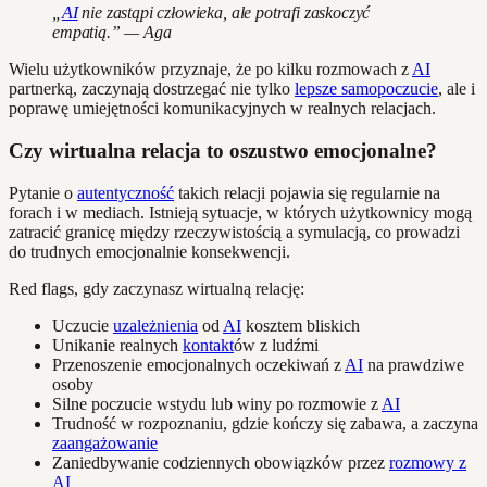
„
AI
nie zastąpi człowieka, ale potrafi zaskoczyć
empatią.” — Aga
Wielu użytkowników przyznaje, że po kilku rozmowach z
AI
partnerką, zaczynają dostrzegać nie tylko
lepsze samopoczucie
, ale i
poprawę umiejętności komunikacyjnych w realnych relacjach.
Czy wirtualna relacja to oszustwo emocjonalne?
Pytanie o
autentyczność
takich relacji pojawia się regularnie na
forach i w mediach. Istnieją sytuacje, w których użytkownicy mogą
zatracić granicę między rzeczywistością a symulacją, co prowadzi
do trudnych emocjonalnie konsekwencji.
Red flags, gdy zaczynasz wirtualną relację:
Uczucie
uzależnienia
od
AI
kosztem bliskich
Unikanie realnych
kontakt
ów z ludźmi
Przenoszenie emocjonalnych oczekiwań z
AI
na prawdziwe
osoby
Silne poczucie wstydu lub winy po rozmowie z
AI
Trudność w rozpoznaniu, gdzie kończy się zabawa, a zaczyna
zaangażowanie
Zaniedbywanie codziennych obowiązków przez
rozmowy z
AI