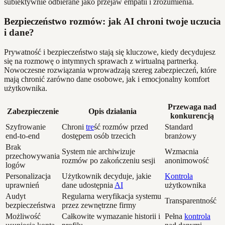
subiektywnie odbierane jako przejaw empatii i zrozumienia.
Bezpieczeństwo rozmów: jak AI chroni twoje uczucia
i dane?
Prywatność i bezpieczeństwo stają się kluczowe, kiedy decydujesz
się na rozmowę o intymnych sprawach z wirtualną partnerką.
Nowoczesne rozwiązania wprowadzają szereg zabezpieczeń, które
mają chronić zarówno dane osobowe, jak i emocjonalny komfort
użytkownika.
Przewaga nad
Zabezpieczenie
Opis działania
konkurencją
Szyfrowanie
Chroni
tre
ść rozmów przed
Standard
end-to-end
dostępem osób trzecich
branżowy
Brak
System nie archiwizuje
Wzmacnia
przechowywania
rozmów po zakończeniu sesji
anonimowość
logów
Personalizacja
Użytkownik decyduje, jakie
Kontrola
uprawnień
dane udostępnia
AI
użytkownika
Audyt
Regularna weryfikacja systemu
Transparentność
bezpieczeństwa
przez zewnętrzne firmy
Możliwość
Całkowite wymazanie historii i
Pełna
kontrola