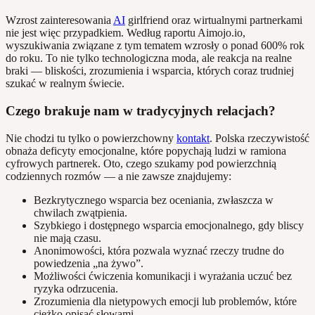
Wzrost zainteresowania
AI
girlfriend oraz wirtualnymi partnerkami
nie jest więc przypadkiem. Według raportu Aimojo.io,
wyszukiwania związane z tym tematem wzrosły o ponad 600% rok
do roku. To nie tylko technologiczna moda, ale reakcja na realne
braki — bliskości, zrozumienia i wsparcia, których coraz trudniej
szukać w realnym świecie.
Czego brakuje nam w tradycyjnych relacjach?
Nie chodzi tu tylko o powierzchowny
kontakt
. Polska rzeczywistość
obnaża deficyty emocjonalne, które popychają ludzi w ramiona
cyfrowych partnerek. Oto, czego szukamy pod powierzchnią
codziennych rozmów — a nie zawsze znajdujemy:
Bezkrytycznego wsparcia bez oceniania, zwłaszcza w
chwilach zwątpienia.
Szybkiego i dostępnego wsparcia emocjonalnego, gdy bliscy
nie mają czasu.
Anonimowości, która pozwala wyznać rzeczy trudne do
powiedzenia „na żywo”.
Możliwości ćwiczenia komunikacji i wyrażania uczuć bez
ryzyka odrzucenia.
Zrozumienia dla nietypowych emocji lub problemów, które
ciężko opisać słowami.