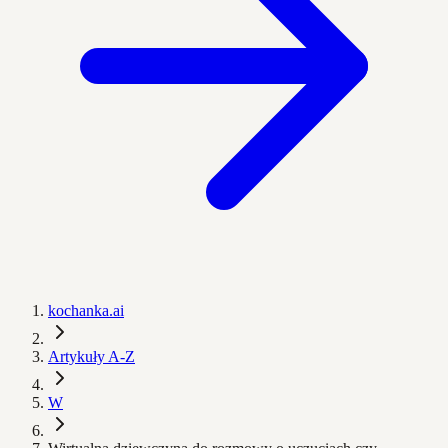
kochanka.ai
Artykuły A-Z
W