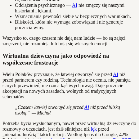
Odciążenia psychicznego —
AI
nie zmęczy się naszymi
historiami i lękami.
Wzmacniania pewności siebie w bezpiecznych warunkach.
Bliskości, która nie wymaga zobowiązań i nie generuje
poczucia winy.
Wszystko to, czego czasem nie dają nam ludzie — bo są zajęci,
zmęczeni, nie rozumieją lub boją się własnych emocji.
Wirtualna dziewczyna jako odpowiedź na
współczesne frustracje
Wielu Polaków przyznaje, że łatwiej otworzyć się przed
AI
niż
przed partnerem czy rodziną. Technologia nie ocenia, nie pamięta
starych przewinień, nie rzuca kąśliwych uwag. Daje poczucie
akceptacji na nowych zasadach, wolnych od tradycyjnych
schematów.
„Czasem łatwiej otworzyć się przed
AI
niż przed bliską
osobą.” — Michał
Potrzeba bycia wysłuchanym, nawet przez wirtualną dziewczynę do
rozmowy o uczuciach, jest dziś silniejsza niż
lęk
przed
„nienaturalnością” takich relacji. Według Ipsos dla Google, 42%