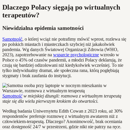
Dlaczego Polacy sięgają po wirtualnych
terapeutów?
Niewidzialna epidemia samotności
Samotność
, o której wciąż nie potrafimy mówić wprost, rozlewa się
po polskich miastach i miasteczkach szybciej niż jakakolwiek
pandemia. Wg danych Światowej Organizacji Zdrowia (WHO,
2023), zapotrzebowanie na
wsparcie psychologiczne
wzrosło w
Polsce o 45% od czasów pandemii, a młodzi Polacy deklarują, że
czują się bardziej odizolowani niż kiedykolwiek wcześniej. To nie
tylko indywidualny dramat, ale społeczna rana, którą pogłębiają
stygmaty i brak zaufania do instytucji.
Samotność
w miejskiej dżungli: rozmowa z wirtualnym terapeutą
staje się dla wielu pierwszym krokiem do otwartości.
Według badania Uniwersytetu Edith Cowan z 2023 roku, aż 30%
respondentów preferuje rozmowę z wirtualnym awatarem niż z
człowiekiem-terapeutą. Dlaczego? Anonimowość, brak oceniania
oraz dostępność 24/7 w przestrzeni, gdzie nikt nie patrzy na ręce.