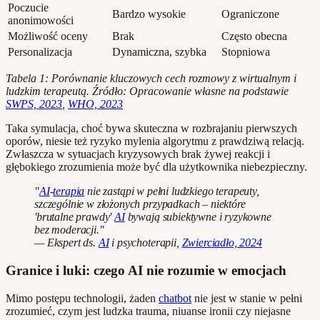
Poczucie
Bardzo wysokie
Ograniczone
anonimowości
Możliwość oceny
Brak
Często obecna
Personalizacja
Dynamiczna, szybka
Stopniowa
Tabela 1: Porównanie kluczowych cech rozmowy z wirtualnym i
ludzkim terapeutą. Źródło: Opracowanie własne na podstawie
SWPS, 2023
,
WHO, 2023
Taka symulacja, choć bywa skuteczna w rozbrajaniu pierwszych
oporów, niesie też ryzyko mylenia algorytmu z prawdziwą relacją.
Zwłaszcza w sytuacjach kryzysowych brak żywej reakcji i
głębokiego zrozumienia może być dla użytkownika niebezpieczny.
"
AI
-
terapia
nie zastąpi w pełni ludzkiego terapeuty,
szczególnie w złożonych przypadkach – niektóre
'brutalne prawdy'
AI
bywają subiektywne i ryzykowne
bez moderacji."
— Ekspert ds.
AI
i psychoterapii,
Zwierciadło, 2024
Granice i luki: czego AI nie rozumie w emocjach
Mimo postępu technologii, żaden
chatbot
nie jest w stanie w pełni
zrozumieć, czym jest ludzka trauma, niuanse ironii czy niejasne