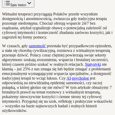
Spis treści
Wirtualni terapeuci przyciągają Polaków przede wszystkim
dostępnością i anonimowością, zwłaszcza gdy tradycyjna terapia
pozostaje niedostępna. Chociaż oferują wsparcie 24/7 bez
osądzania, artykuł sygnalizuje obawę o potencjalną zależność od
cyfrowej intymności i konieczność zbadania zarówno korzyści, jak i
zagrożeń tej formy pomocy.
W czasach, gdy
samotność
przestała być przypadkowym epizodem,
a stała się chorobą cywilizacyjną, rozmowa z wirtualnym terapeutą
przestaje dziwić. Polacy coraz chętniej powierzają swoje sekrety
algorytmom: szukają zrozumienia, wsparcia i brutalnej szczerości,
której czasem próżno szukać w realnych relacjach.
Statystyki
nie
kłamią – już 25% z nas zmaga się lub będzie zmagać z problemami
emocjonalnymi wymagającymi wsparcia specjalistów, a dostępność
tradycyjnej terapii to wciąż luksus. Czy
AI
-
psycholog
jest
odpowiedzią na niewidzialną epidemię samotności, czy raczej
pułapką, o której głośno się nie mówi? W tym artykule obnażymy 7
brutalnych prawd na temat rozmowy z wirtualnym terapeutą,
pokażemy nieoczywiste korzyści i ciemne strony tej cyfrowej
intymności. Przygotuj się na szok, refleksję i praktyczne wskazówki
– wszystko na bazie najnowszych badań i realnych historii
użytkowników.