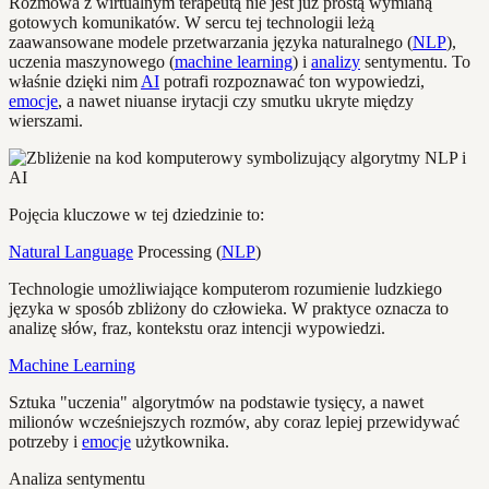
Rozmowa z wirtualnym terapeutą nie jest już prostą wymianą
gotowych komunikatów. W sercu tej technologii leżą
zaawansowane modele przetwarzania języka naturalnego (
NLP
),
uczenia maszynowego (
machine learning
) i
analizy
sentymentu. To
właśnie dzięki nim
AI
potrafi rozpoznawać ton wypowiedzi,
emocje
, a nawet niuanse irytacji czy smutku ukryte między
wierszami.
Pojęcia kluczowe w tej dziedzinie to:
Natural Language
Processing (
NLP
)
Technologie umożliwiające komputerom rozumienie ludzkiego
języka w sposób zbliżony do człowieka. W praktyce oznacza to
analizę słów, fraz, kontekstu oraz intencji wypowiedzi.
Machine Learning
Sztuka "uczenia" algorytmów na podstawie tysięcy, a nawet
milionów wcześniejszych rozmów, aby coraz lepiej przewidywać
potrzeby i
emocje
użytkownika.
Analiza sentymentu