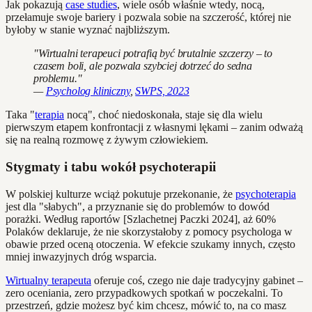
Jak pokazują
case studies
, wiele osób właśnie wtedy, nocą,
przełamuje swoje bariery i pozwala sobie na szczerość, której nie
byłoby w stanie wyznać najbliższym.
"Wirtualni terapeuci potrafią być brutalnie szczerzy – to
czasem boli, ale pozwala szybciej dotrzeć do sedna
problemu."
—
Psycholog kliniczny
,
SWPS, 2023
Taka "
terapia
nocą", choć niedoskonała, staje się dla wielu
pierwszym etapem konfrontacji z własnymi lękami – zanim odważą
się na realną rozmowę z żywym człowiekiem.
Stygmaty i tabu wokół psychoterapii
W polskiej kulturze wciąż pokutuje przekonanie, że
psychoterapia
jest dla "słabych", a przyznanie się do problemów to dowód
porażki. Według raportów [Szlachetnej Paczki 2024], aż 60%
Polaków deklaruje, że nie skorzystałoby z pomocy psychologa w
obawie przed oceną otoczenia. W efekcie szukamy innych, często
mniej inwazyjnych dróg wsparcia.
Wirtualny terapeuta
oferuje coś, czego nie daje tradycyjny gabinet –
zero oceniania, zero przypadkowych spotkań w poczekalni. To
przestrzeń, gdzie możesz być kim chcesz, mówić to, na co masz