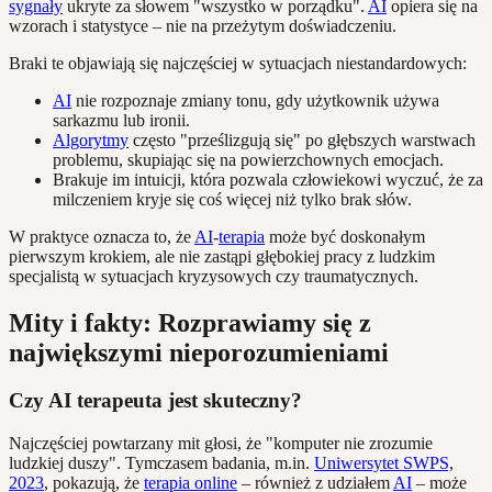
sygnały
ukryte za słowem "wszystko w porządku".
AI
opiera się na
wzorach i statystyce – nie na przeżytym doświadczeniu.
Braki te objawiają się najczęściej w sytuacjach niestandardowych:
AI
nie rozpoznaje zmiany tonu, gdy użytkownik używa
sarkazmu lub ironii.
Algorytmy
często "prześlizgują się" po głębszych warstwach
problemu, skupiając się na powierzchownych emocjach.
Brakuje im intuicji, która pozwala człowiekowi wyczuć, że za
milczeniem kryje się coś więcej niż tylko brak słów.
W praktyce oznacza to, że
AI
-
terapia
może być doskonałym
pierwszym krokiem, ale nie zastąpi głębokiej pracy z ludzkim
specjalistą w sytuacjach kryzysowych czy traumatycznych.
Mity i fakty: Rozprawiamy się z
największymi nieporozumieniami
Czy AI terapeuta jest skuteczny?
Najczęściej powtarzany mit głosi, że "komputer nie zrozumie
ludzkiej duszy". Tymczasem badania, m.in.
Uniwersytet SWPS,
2023
, pokazują, że
terapia online
– również z udziałem
AI
– może