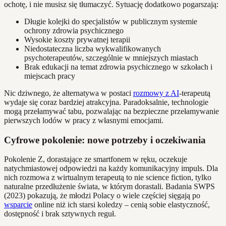
ochotę, i nie musisz się tłumaczyć. Sytuację dodatkowo pogarszają:
Długie kolejki do specjalistów w publicznym systemie
ochrony zdrowia psychicznego
Wysokie koszty prywatnej terapii
Niedostateczna liczba wykwalifikowanych
psychoterapeutów, szczególnie w mniejszych miastach
Brak edukacji na temat zdrowia psychicznego w szkołach i
miejscach pracy
Nic dziwnego, że alternatywa w postaci
rozmowy z AI
-terapeutą
wydaje się coraz bardziej atrakcyjna. Paradoksalnie, technologie
mogą przełamywać tabu, pozwalając na bezpieczne przełamywanie
pierwszych lodów w pracy z własnymi emocjami.
Cyfrowe pokolenie: nowe potrzeby i oczekiwania
Pokolenie Z, dorastające ze smartfonem w ręku, oczekuje
natychmiastowej odpowiedzi na każdy komunikacyjny impuls. Dla
nich rozmowa z wirtualnym terapeutą to nie science fiction, tylko
naturalne przedłużenie świata, w którym dorastali. Badania SWPS
(2023) pokazują, że młodzi Polacy o wiele częściej sięgają po
wsparcie
online niż ich starsi koledzy – cenią sobie elastyczność,
dostępność i brak sztywnych reguł.