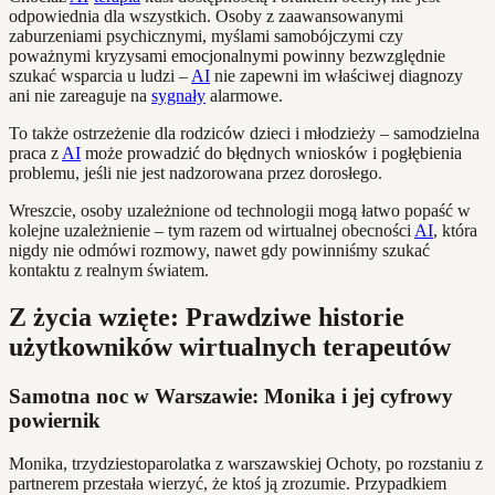
odpowiednia dla wszystkich. Osoby z zaawansowanymi
zaburzeniami psychicznymi, myślami samobójczymi czy
poważnymi kryzysami emocjonalnymi powinny bezwzględnie
szukać wsparcia u ludzi –
AI
nie zapewni im właściwej diagnozy
ani nie zareaguje na
sygnały
alarmowe.
To także ostrzeżenie dla rodziców dzieci i młodzieży – samodzielna
praca z
AI
może prowadzić do błędnych wniosków i pogłębienia
problemu, jeśli nie jest nadzorowana przez dorosłego.
Wreszcie, osoby uzależnione od technologii mogą łatwo popaść w
kolejne uzależnienie – tym razem od wirtualnej obecności
AI
, która
nigdy nie odmówi rozmowy, nawet gdy powinniśmy szukać
kontaktu z realnym światem.
Z życia wzięte: Prawdziwe historie
użytkowników wirtualnych terapeutów
Samotna noc w Warszawie: Monika i jej cyfrowy
powiernik
Monika, trzydziestoparolatka z warszawskiej Ochoty, po rozstaniu z
partnerem przestała wierzyć, że ktoś ją zrozumie. Przypadkiem