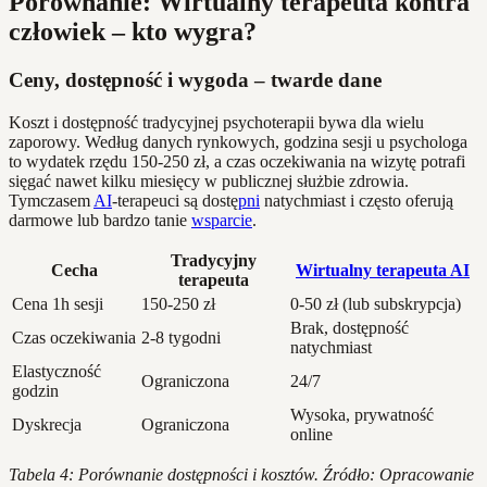
Porównanie: Wirtualny terapeuta kontra
człowiek – kto wygra?
Ceny, dostępność i wygoda – twarde dane
Koszt i dostępność tradycyjnej psychoterapii bywa dla wielu
zaporowy. Według danych rynkowych, godzina sesji u psychologa
to wydatek rzędu 150-250 zł, a czas oczekiwania na wizytę potrafi
sięgać nawet kilku miesięcy w publicznej służbie zdrowia.
Tymczasem
AI
-terapeuci są dostę
pni
natychmiast i często oferują
darmowe lub bardzo tanie
wsparcie
.
Tradycyjny
Cecha
Wirtualny terapeuta AI
terapeuta
Cena 1h sesji
150-250 zł
0-50 zł (lub subskrypcja)
Brak, dostępność
Czas oczekiwania
2-8 tygodni
natychmiast
Elastyczność
Ograniczona
24/7
godzin
Wysoka, prywatność
Dyskrecja
Ograniczona
online
Tabela 4: Porównanie dostępności i kosztów. Źródło: Opracowanie