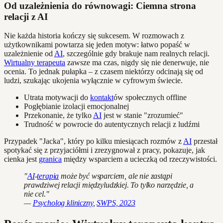
Od uzależnienia do równowagi: Ciemna strona
relacji z AI
Nie każda historia kończy się sukcesem. W rozmowach z
użytkownikami powtarza się jeden motyw: łatwo popaść w
uzależnienie od
AI
, szczególnie gdy brakuje nam realnych relacji.
Wirtualny terapeuta
zawsze ma czas, nigdy się nie denerwuje, nie
ocenia. To jednak pułapka – z czasem niektórzy odcinają się od
ludzi, szukając ukojenia wyłącznie w cyfrowym świecie.
Utrata motywacji do
kontakt
ów społecznych offline
Pogłębianie izolacji emocjonalnej
Przekonanie, że tylko
AI
jest w stanie "zrozumieć"
Trudność w powrocie do autentycznych relacji z ludźmi
Przypadek "Jacka", który po kilku miesiącach rozmów z
AI
przestał
spotykać się z przyjaciółmi i zrezygnował z pracy, pokazuje, jak
cienka jest
granica
między wsparciem a ucieczką od rzeczywistości.
"
AI
-
terapia
może być wsparciem, ale nie zastąpi
prawdziwej relacji międzyludzkiej. To tylko narzędzie, a
nie cel."
—
Psycholog kliniczny
,
SWPS, 2023