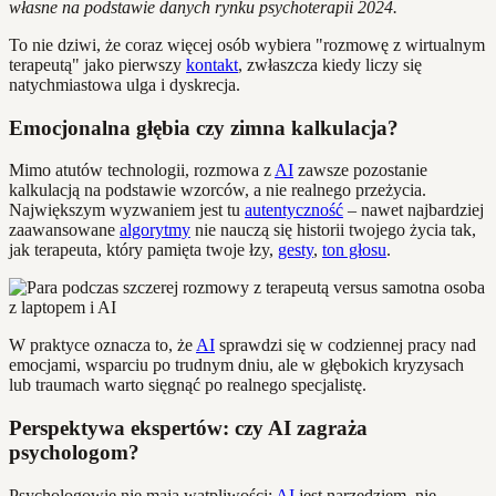
własne na podstawie danych rynku psychoterapii 2024.
To nie dziwi, że coraz więcej osób wybiera "rozmowę z wirtualnym
terapeutą" jako pierwszy
kontakt
, zwłaszcza kiedy liczy się
natychmiastowa ulga i dyskrecja.
Emocjonalna głębia czy zimna kalkulacja?
Mimo atutów technologii, rozmowa z
AI
zawsze pozostanie
kalkulacją na podstawie wzorców, a nie realnego przeżycia.
Największym wyzwaniem jest tu
autentyczność
– nawet najbardziej
zaawansowane
algorytmy
nie nauczą się historii twojego życia tak,
jak terapeuta, który pamięta twoje łzy,
gesty
,
ton głosu
.
W praktyce oznacza to, że
AI
sprawdzi się w codziennej pracy nad
emocjami, wsparciu po trudnym dniu, ale w głębokich kryzysach
lub traumach warto sięgnąć po realnego specjalistę.
Perspektywa ekspertów: czy AI zagraża
psychologom?
Psychologowie nie mają wątpliwości:
AI
jest narzędziem, nie