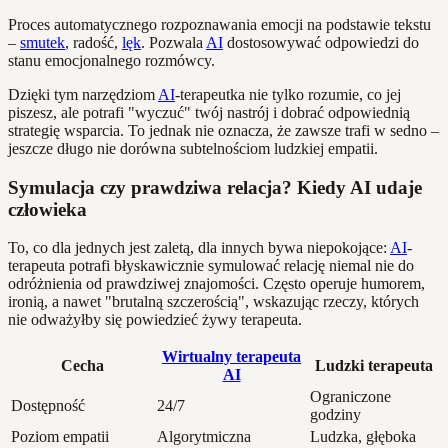
Proces automatycznego rozpoznawania emocji na podstawie tekstu
–
smutek
, radość,
lęk
. Pozwala
AI
dostosowywać odpowiedzi do
stanu emocjonalnego rozmówcy.
Dzięki tym narzędziom
AI
-terapeutka nie tylko rozumie, co jej
piszesz, ale potrafi "wyczuć" twój nastrój i dobrać odpowiednią
strategię wsparcia. To jednak nie oznacza, że zawsze trafi w sedno –
jeszcze długo nie dorówna subtelnościom ludzkiej empatii.
Symulacja czy prawdziwa relacja? Kiedy AI udaje
człowieka
To, co dla jednych jest zaletą, dla innych bywa niepokojące:
AI
-
terapeuta potrafi błyskawicznie symulować relację niemal nie do
odróżnienia od prawdziwej znajomości. Często operuje humorem,
ironią, a nawet "brutalną szczerością", wskazując rzeczy, których
nie odważyłby się powiedzieć żywy terapeuta.
Wirtualny terapeuta
Cecha
Ludzki terapeuta
AI
Ograniczone
Dostępność
24/7
godziny
Poziom empatii
Algorytmiczna
Ludzka, głęboka