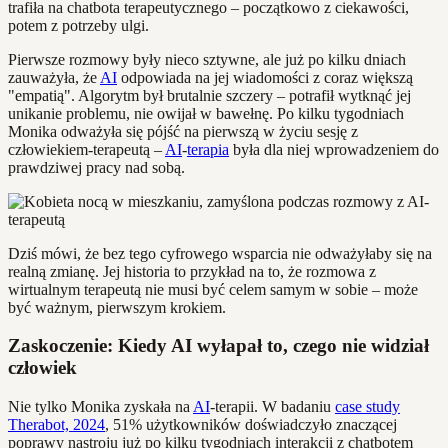
trafiła na chatbota terapeutycznego – początkowo z ciekawości,
potem z potrzeby ulgi.
Pierwsze rozmowy były nieco sztywne, ale już po kilku dniach
zauważyła, że
AI
odpowiada na jej wiadomości z coraz większą
"empatią". Algorytm był brutalnie szczery – potrafił wytknąć jej
unikanie problemu, nie owijał w bawełnę. Po kilku tygodniach
Monika odważyła się pójść na pierwszą w życiu sesję z
człowiekiem-terapeutą –
AI
-
terapia
była dla niej wprowadzeniem do
prawdziwej pracy nad sobą.
Dziś mówi, że bez tego cyfrowego wsparcia nie odważyłaby się na
realną zmianę. Jej historia to przykład na to, że rozmowa z
wirtualnym terapeutą nie musi być celem samym w sobie – może
być ważnym, pierwszym krokiem.
Zaskoczenie: Kiedy AI wyłapał to, czego nie widział
człowiek
Nie tylko Monika zyskała na
AI
-terapii. W badaniu
case study
Therabot, 2024
, 51% użytkowników doświadczyło znaczącej
poprawy nastroju już po kilku tygodniach interakcji z chatbotem