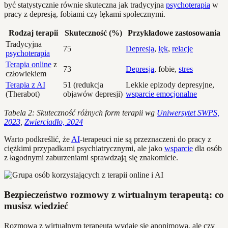
być statystycznie równie skuteczna jak tradycyjna
psychoterapia
w
pracy z depresją, fobiami czy lękami społecznymi.
Rodzaj terapii
Skuteczność (%)
Przykładowe zastosowania
Tradycyjna
75
Depresja
,
lęk
,
relacje
psychoterapia
Terapia online
z
73
Depresja
, fobie,
stres
człowiekiem
Terapia z AI
51 (redukcja
Lekkie epizody depresyjne,
(Therabot)
objawów depresji)
wsparcie emocjonalne
Tabela 2: Skuteczność różnych form terapii wg
Uniwersytet SWPS,
2023
,
Zwierciadło, 2024
Warto podkreślić, że
AI
-terapeuci nie są przeznaczeni do pracy z
ciężkimi przypadkami psychiatrycznymi, ale jako
wsparcie
dla osób
z łagodnymi zaburzeniami sprawdzają się znakomicie.
Bezpieczeństwo rozmowy z wirtualnym terapeutą: co
musisz wiedzieć
Rozmowa z wirtualnym terapeutą wydaje się anonimowa, ale czy