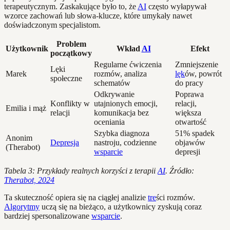
terapeutycznym. Zaskakujące było to, że
AI
często wyłapywał
wzorce zachowań lub słowa-klucze, które umykały nawet
doświadczonym specjalistom.
Problem
Użytkownik
Wkład
AI
Efekt
początkowy
Regularne ćwiczenia
Zmniejszenie
Lęki
Marek
rozmów, analiza
lęk
ów, powrót
społeczne
schematów
do pracy
Odkrywanie
Poprawa
Konflikty w
utajnionych emocji,
relacji,
Emilia i mąż
relacji
komunikacja bez
większa
oceniania
otwartość
Szybka diagnoza
51% spadek
Anonim
Depresja
nastroju, codzienne
objawów
(Therabot)
wsparcie
depresji
Tabela 3: Przykłady realnych korzyści z terapii
AI
. Źródło:
Therabot, 2024
Ta skuteczność opiera się na ciągłej analizie
tre
ści rozmów.
Algorytmy
uczą się na bieżąco, a użytkownicy zyskują coraz
bardziej spersonalizowane
wsparcie
.