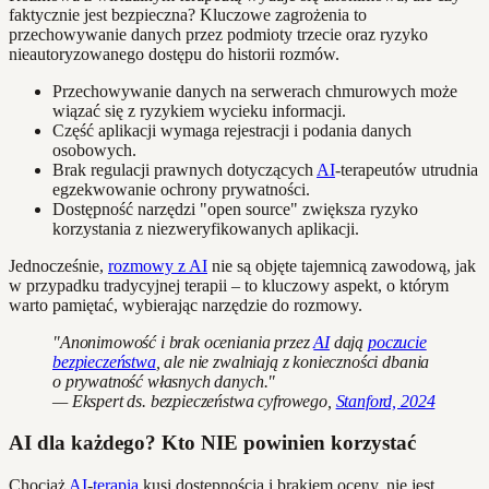
faktycznie jest bezpieczna? Kluczowe zagrożenia to
przechowywanie danych przez podmioty trzecie oraz ryzyko
nieautoryzowanego dostępu do historii rozmów.
Przechowywanie danych na serwerach chmurowych może
wiązać się z ryzykiem wycieku informacji.
Część aplikacji wymaga rejestracji i podania danych
osobowych.
Brak regulacji prawnych dotyczących
AI
-terapeutów utrudnia
egzekwowanie ochrony prywatności.
Dostępność narzędzi "open source" zwiększa ryzyko
korzystania z niezweryfikowanych aplikacji.
Jednocześnie,
rozmowy z AI
nie są objęte tajemnicą zawodową, jak
w przypadku tradycyjnej terapii – to kluczowy aspekt, o którym
warto pamiętać, wybierając narzędzie do rozmowy.
"Anonimowość i brak oceniania przez
AI
dają
poczucie
bezpieczeństwa
, ale nie zwalniają z konieczności dbania
o prywatność własnych danych."
— Ekspert ds. bezpieczeństwa cyfrowego,
Stanford, 2024
AI dla każdego? Kto NIE powinien korzystać
Chociaż
AI
-
terapia
kusi dostępnością i brakiem oceny, nie jest