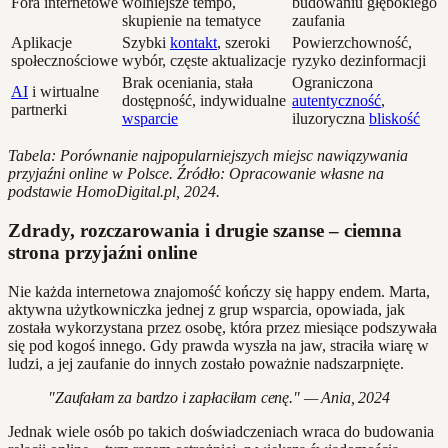
Fora internetowe
wolniejsze tempo,
budowaniu głębokiego
skupienie na tematyce
zaufania
Aplikacje
Szybki
kontakt
, szeroki
Powierzchowność,
społecznościowe
wybór, częste aktualizacje
ryzyko dezinformacji
Brak oceniania, stała
Ograniczona
AI
i wirtualne
dostępność, indywidualne
autentyczność
,
partnerki
wsparcie
iluzoryczna
bliskość
Tabela: Porównanie najpopularniejszych miejsc nawiązywania
przyjaźni online w Polsce. Źródło: Opracowanie własne na
podstawie HomoDigital.pl, 2024.
Zdrady, rozczarowania i drugie szanse – ciemna
strona przyjaźni online
Nie każda internetowa znajomość kończy się happy endem. Marta,
aktywna użytkowniczka jednej z grup wsparcia, opowiada, jak
została wykorzystana przez osobę, która przez miesiące podszywała
się pod kogoś innego. Gdy prawda wyszła na jaw, straciła wiarę w
ludzi, a jej zaufanie do innych zostało poważnie nadszarpnięte.
"Zaufałam za bardzo i zapłaciłam cenę." — Ania, 2024
Jednak wiele osób po takich doświadczeniach wraca do budowania