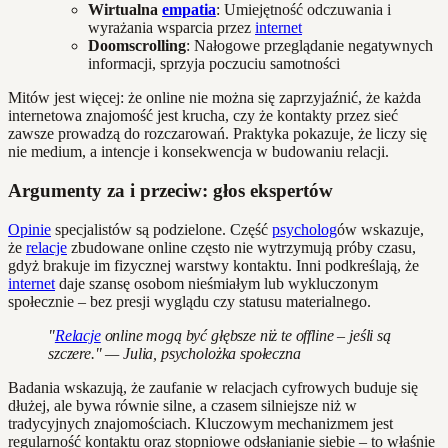
Wirtualna
empatia
: Umiejętność odczuwania i
wyrażania wsparcia przez
internet
Doomscrolling
: Nałogowe przeglądanie negatywnych
informacji, sprzyja poczuciu samotności
Mitów jest więcej: że online nie można się zaprzyjaźnić, że każda
internetowa znajomość jest krucha, czy że kontakty przez sieć
zawsze prowadzą do rozczarowań. Praktyka pokazuje, że liczy się
nie medium, a intencje i konsekwencja w budowaniu relacji.
Argumenty za i przeciw: głos ekspertów
Opinie
specjalistów są podzielone. Część
psycholog
ów wskazuje,
że
relacje
zbudowane online często nie wytrzymują próby czasu,
gdyż brakuje im fizycznej warstwy kontaktu. Inni podkreślają, że
internet
daje szansę osobom nieśmiałym lub wykluczonym
społecznie – bez presji wyglądu czy statusu materialnego.
"
Relacje
online mogą być głębsze niż te offline – jeśli są
szczere." — Julia, psycholożka społeczna
Badania wskazują, że zaufanie w relacjach cyfrowych buduje się
dłużej, ale bywa równie silne, a czasem silniejsze niż w
tradycyjnych znajomościach. Kluczowym mechanizmem jest
regularność kontaktu oraz stopniowe odsłanianie siebie – to właśnie