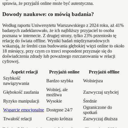
sprawia, że przyjaźń online może być autentyczna.
Dowody naukowe: co mówią badania?
Według raportu Uniwersytetu Warszawskiego z 2024 roku, aż 41%
badanych zadeklarowało, że ich najbliższy przyjaciel to osoba
poznana w internecie. Z drugiej strony, tylko 23% przeniosło tę
relację do świata offline. Wyniki badań międzynarodowych
wskazują, że średni czas budowania głębokiej więzi online to około
18 miesięcy, przy czym co trzeci respondent przyznaje się do
doświadczenia zdrady lub poważnego rozczarowania w relacji
cyfrowej.
Aspekt relacji
Przyjaźń online
Przyjaźń offline
Szybkość
Bardzo szybka
Wolniejsza
nawiązywania
Wolniej, ale
Głębokość zaufania
Zazwyczaj szybciej
możliwa
Ryzyko manipulacji
Wysokie
Średnie
Ograniczone do
Wsparcie emocjonalne
Dostępne 24/7
spotkań
Trwałość relacji
Często krótsza
Zazwyczaj dłuższa