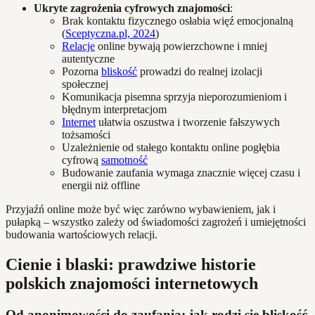
Ukryte zagrożenia cyfrowych znajomości
:
Brak kontaktu fizycznego osłabia więź emocjonalną
(
Sceptyczna.pl, 2024
)
Relacje
online bywają powierzchowne i mniej
autentyczne
Pozorna
bliskość
prowadzi do realnej izolacji
społecznej
Komunikacja pisemna sprzyja nieporozumieniom i
błędnym interpretacjom
Internet
ułatwia oszustwa i tworzenie fałszywych
tożsamości
Uzależnienie od stałego kontaktu online pogłębia
cyfrową
samotność
Budowanie zaufania wymaga znacznie więcej czasu i
energii niż offline
Przyjaźń online może być więc zarówno wybawieniem, jak i
pułapką – wszystko zależy od świadomości zagrożeń i umiejętności
budowania wartościowych relacji.
Cienie i blaski: prawdziwe historie
polskich znajomości internetowych
Od anonimowości do zaufania: jak rodzi się bliskość