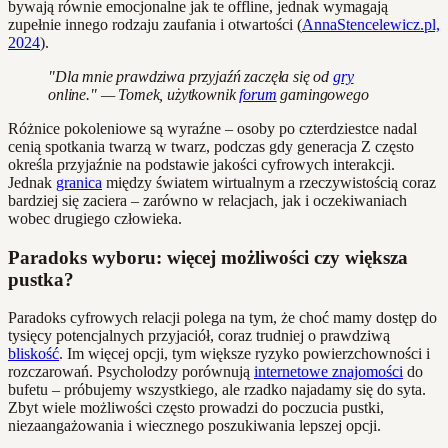
bywają równie emocjonalne jak te offline, jednak wymagają
zupełnie innego rodzaju zaufania i otwartości (
AnnaStencelewicz.pl,
2024
).
"Dla mnie prawdziwa przyjaźń zaczęła się od
gry
online." — Tomek, użytkownik
forum
gamingowego
Różnice pokoleniowe są wyraźne – osoby po czterdziestce nadal
cenią spotkania twarzą w twarz, podczas gdy generacja Z często
określa przyjaźnie na podstawie jakości cyfrowych interakcji.
Jednak
granica
między światem wirtualnym a rzeczywistością coraz
bardziej się zaciera – zarówno w relacjach, jak i oczekiwaniach
wobec drugiego człowieka.
Paradoks wyboru: więcej możliwości czy większa
pustka?
Paradoks cyfrowych relacji polega na tym, że choć mamy dostęp do
tysięcy potencjalnych przyjaciół, coraz trudniej o prawdziwą
bliskość
. Im więcej opcji, tym większe ryzyko powierzchowności i
rozczarowań. Psycholodzy porównują
internetowe znajomości
do
bufetu – próbujemy wszystkiego, ale rzadko najadamy się do syta.
Zbyt wiele możliwości często prowadzi do poczucia pustki,
niezaangażowania i wiecznego poszukiwania lepszej opcji.