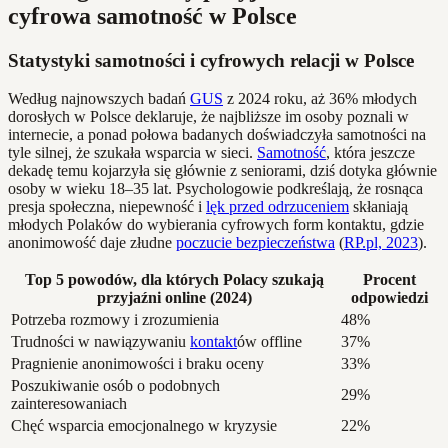
cyfrowa samotność w Polsce
Statystyki samotności i cyfrowych relacji w Polsce
Według najnowszych badań
GUS
z 2024 roku, aż 36% młodych
dorosłych w Polsce deklaruje, że najbliższe im osoby poznali w
internecie, a ponad połowa badanych doświadczyła samotności na
tyle silnej, że szukała wsparcia w sieci.
Samotność
, która jeszcze
dekadę temu kojarzyła się głównie z seniorami, dziś dotyka głównie
osoby w wieku 18–35 lat. Psychologowie podkreślają, że rosnąca
presja społeczna, niepewność i
lęk przed odrzuceniem
skłaniają
młodych Polaków do wybierania cyfrowych form kontaktu, gdzie
anonimowość daje złudne
poczucie bezpieczeństwa
(
RP.pl, 2023
).
Top 5 powodów, dla których Polacy szukają
Procent
przyjaźni online (2024)
odpowiedzi
Potrzeba rozmowy i zrozumienia
48%
Trudności w nawiązywaniu
kontakt
ów offline
37%
Pragnienie anonimowości i braku oceny
33%
Poszukiwanie osób o podobnych
29%
zainteresowaniach
Chęć wsparcia emocjonalnego w kryzysie
22%