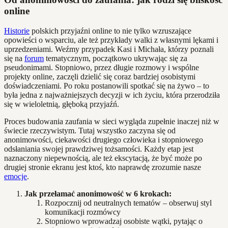
online
Historie
polskich przyjaźni online to nie tylko wzruszające
opowieści o wsparciu, ale też przykłady walki z własnymi lękami i
uprzedzeniami. Weźmy przypadek Kasi i Michała, którzy poznali
się na
forum
tematycznym, początkowo ukrywając się za
pseudonimami. Stopniowo, przez długie rozmowy i wspólne
projekty online, zaczęli dzielić się coraz bardziej osobistymi
doświadczeniami. Po roku postanowili spotkać się na żywo – to
była jedna z najważniejszych decyzji w ich życiu, która przerodziła
się w wieloletnią, głęboką przyjaźń.
Proces budowania zaufania w sieci wygląda zupełnie inaczej niż w
świecie rzeczywistym. Tutaj wszystko zaczyna się od
anonimowości, ciekawości drugiego człowieka i stopniowego
odsłaniania swojej prawdziwej tożsamości. Każdy etap jest
naznaczony niepewnością, ale też ekscytacją, że być może po
drugiej stronie ekranu jest ktoś, kto naprawdę zrozumie nasze
emocje
.
Jak przełamać anonimowość w 6 krokach:
Rozpocznij od neutralnych tematów – obserwuj styl
komunikacji rozmówcy
Stopniowo wprowadzaj osobiste wątki, pytając o