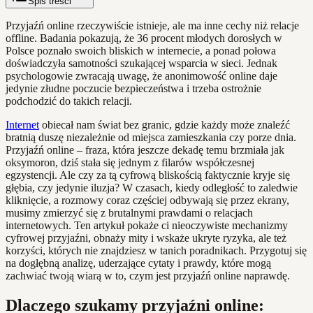
Spis treści
Przyjaźń online rzeczywiście istnieje, ale ma inne cechy niż relacje
offline. Badania pokazują, że 36 procent młodych dorosłych w
Polsce poznało swoich bliskich w internecie, a ponad połowa
doświadczyła samotności szukającej wsparcia w sieci. Jednak
psychologowie zwracają uwagę, że anonimowość online daje
jedynie złudne poczucie bezpieczeństwa i trzeba ostrożnie
podchodzić do takich relacji.
Internet
obiecał nam świat bez granic, gdzie każdy może znaleźć
bratnią duszę niezależnie od miejsca zamieszkania czy porze dnia.
Przyjaźń online – fraza, która jeszcze dekadę temu brzmiała jak
oksymoron, dziś stała się jednym z filarów współczesnej
egzystencji. Ale czy za tą cyfrową bliskością faktycznie kryje się
głębia, czy jedynie iluzja? W czasach, kiedy odległość to zaledwie
kliknięcie, a rozmowy coraz częściej odbywają się przez ekrany,
musimy zmierzyć się z brutalnymi prawdami o relacjach
internetowych. Ten artykuł pokaże ci nieoczywiste mechanizmy
cyfrowej przyjaźni, obnaży mity i wskaże ukryte ryzyka, ale też
korzyści, których nie znajdziesz w tanich poradnikach. Przygotuj się
na dogłębną analizę, uderzające cytaty i prawdy, które mogą
zachwiać twoją wiarą w to, czym jest przyjaźń online naprawdę.
Dlaczego szukamy przyjaźni online: