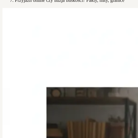
Przyjaźń online czy iluzja bliskości? Fakty, mity, granice