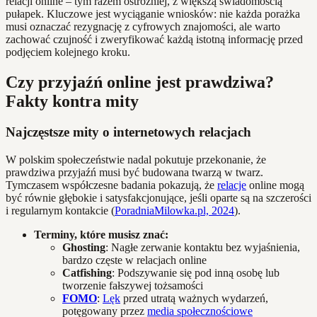
relacji online – tym razem ostrożniej, z większą świadomością
pułapek. Kluczowe jest wyciąganie wniosków: nie każda porażka
musi oznaczać rezygnację z cyfrowych znajomości, ale warto
zachować czujność i zweryfikować każdą istotną informację przed
podjęciem kolejnego kroku.
Czy przyjaźń online jest prawdziwa?
Fakty kontra mity
Najczęstsze mity o internetowych relacjach
W polskim społeczeństwie nadal pokutuje przekonanie, że
prawdziwa przyjaźń musi być budowana twarzą w twarz.
Tymczasem współczesne badania pokazują, że
relacje
online mogą
być równie głębokie i satysfakcjonujące, jeśli oparte są na szczerości
i regularnym kontakcie (
PoradniaMilowka.pl, 2024
).
Terminy, które musisz znać:
Ghosting
: Nagłe zerwanie kontaktu bez wyjaśnienia,
bardzo częste w relacjach online
Catfishing
: Podszywanie się pod inną osobę lub
tworzenie fałszywej tożsamości
FOMO
:
Lęk
przed utratą ważnych wydarzeń,
potęgowany przez
media społecznościowe