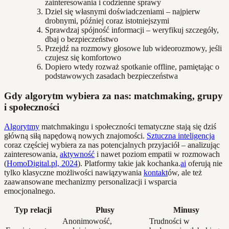
zainteresowania i codzienne sprawy
Dziel się własnymi doświadczeniami – najpierw
drobnymi, później coraz istotniejszymi
Sprawdzaj spójność informacji – weryfikuj szczegóły,
dbaj o bezpieczeństwo
Przejdź na rozmowy głosowe lub wideorozmowy, jeśli
czujesz się komfortowo
Dopiero wtedy rozważ spotkanie offline, pamiętając o
podstawowych zasadach bezpieczeństwa
Gdy algorytm wybiera za nas: matchmaking, grupy
i społeczności
Algorytmy
matchmakingu i społeczności tematyczne stają się dziś
główną siłą napędową nowych znajomości.
Sztuczna inteligencja
coraz częściej wybiera za nas potencjalnych przyjaciół – analizując
zainteresowania,
aktywność
i nawet poziom empatii w rozmowach
(
HomoDigital.pl, 2024
). Platformy takie jak kochanka.
ai
oferują nie
tylko klasyczne możliwości nawiązywania
kontakt
ów, ale też
zaawansowane mechanizmy personalizacji i wsparcia
emocjonalnego.
Typ relacji
Plusy
Minusy
Anonimowość,
Trudności w