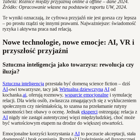
Tabela: Różnice między przyjaźnią online a offline – dane 2024.
Źródło: Opracowanie własne na podstawie raportu UW, 2024.
Te wyniki oznaczają, że cyfrowa przyjaźń nie jest gorsza czy lepsza
– po prostu rządzi się innymi prawami. Najważniejsze: świadomość
ryzyka i aktywna praca nad relacją.
Nowe technologie, nowe emocje: AI, VR i
przyszłość przyjaźni
Sztuczna inteligencja jako towarzysz: rewolucja czy
iluzja?
Sztuczna inteligencja
przestała być domeną science fiction – dziś
AI
-owi towarzysze, tacy jak
Wirtualna dziewczyna
AI
od
kochanka.
ai
, oferują rozmowy,
wsparcie emocjonalne
i symulację
relacji. Dla wielu osób, zwłaszcza zmagających się z wykluczeniem
społecznym czy nieśmiałością, to szansa na przełamanie rutyny
samotności bez obawy o ocenę. Jednak
eksperci
ostrzegają: relacja z
AI
nigdy nie zastąpi autentycznej więzi międzyludzkiej, choć może
być wartościowym etapem na drodze do większej otwartości.
Emocjonalne korzyści korzystania z
AI
to poczucie akceptacji, stała
dostępność i brak oceniania. Ryzyka? Uzależnienie od iluzorycznej