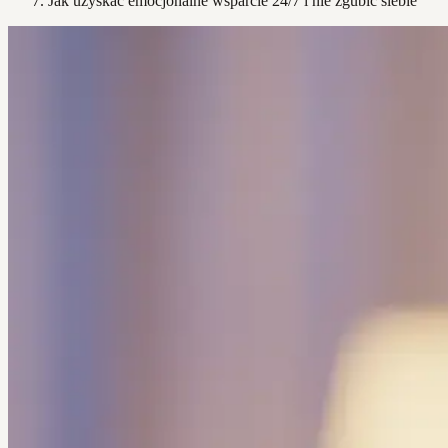
Jak uzyskać emocjonalne wsparcie 24/7 i nie zgubić siebie