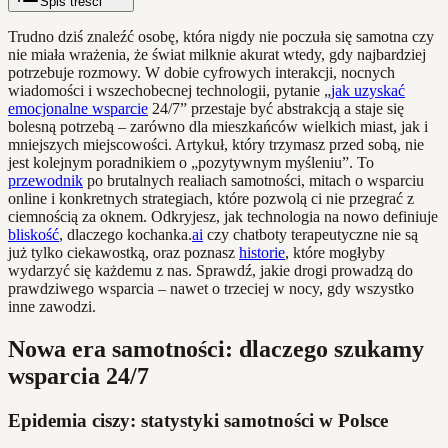
Spis treści
Trudno dziś znaleźć osobę, która nigdy nie poczuła się samotna czy
nie miała wrażenia, że świat milknie akurat wtedy, gdy najbardziej
potrzebuje rozmowy. W dobie cyfrowych interakcji, nocnych
wiadomości i wszechobecnej technologii, pytanie „
jak uzyskać
emocjonalne wsparcie
24/7” przestaje być abstrakcją a staje się
bolesną potrzebą – zarówno dla mieszkańców wielkich miast, jak i
mniejszych miejscowości. Artykuł, który trzymasz przed sobą, nie
jest kolejnym poradnikiem o „pozytywnym myśleniu”. To
przewodnik
po brutalnych realiach samotności, mitach o wsparciu
online i konkretnych strategiach, które pozwolą ci nie przegrać z
ciemnością za oknem. Odkryjesz, jak technologia na nowo definiuje
bliskość
, dlaczego kochanka.
ai
czy chatboty terapeutyczne nie są
już tylko ciekawostką, oraz poznasz
historie
, które mogłyby
wydarzyć się każdemu z nas. Sprawdź, jakie drogi prowadzą do
prawdziwego wsparcia – nawet o trzeciej w nocy, gdy wszystko
inne zawodzi.
Nowa era samotności: dlaczego szukamy
wsparcia 24/7
Epidemia ciszy: statystyki samotności w Polsce