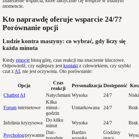
znalezienie wsparcia, które faktycznie cię wesprze w trudnym
momencie.
Kto naprawdę oferuje wsparcie 24/7?
Porównanie opcji
Ludzie kontra maszyny: co wybrać, gdy liczy się
każda minuta
Kiedy
emocje
biorą górę, czas reakcji ma znaczenie kluczowe.
Odpowiedź, czy najlepszy jest
kontakt
z człowiekiem, czy szybki
czat z
AI
, nie jest oczywista. Oto porównanie:
Czas
Opcja
Personalizacja
Dostępność
Kos
reakcji
Chatbot
AI
Natychmiast
Wysoka
24/7
Niski
Kilka
Forum
internetowe
minut–
Umiarkowana
24/7
Brak
godzin
Do kilku
Infolinia kryzysowa
Wysoka
24/7
Brak
minut
Dni–
Bardzo
Godziny
Psycholog
/prywatnie
Wyso
tygodnie
wysoka
pracy