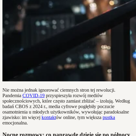
Nie można jednak ignorować ciemnych stron tej rewolucji.
Pandemia
COVID-19
przyspieszyła rozwój mediów
społecznościowych, które często zamiast zbliżać – izolują. Według
badań CBOS z 2024 r., media cyfrowe pogłębiły poczucie
osamotnienia u młodych użytkowników, wywołując paradoksalne
zjawisko: im więcej
kontakt
ów online, tym większa
pustka
emocjonalna.
Nocne rozmowy: co naprawdę dzieje się po północy