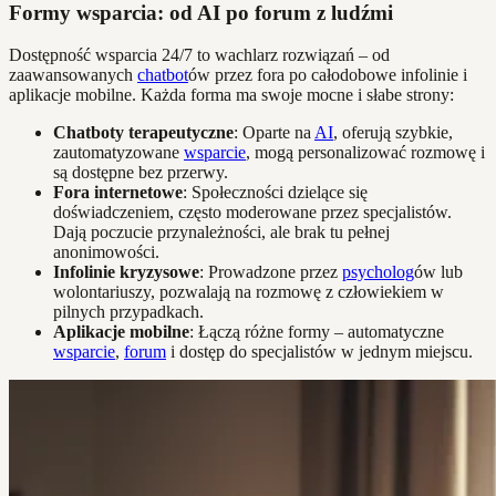
Formy wsparcia: od AI po forum z ludźmi
Dostępność wsparcia 24/7 to wachlarz rozwiązań – od
zaawansowanych
chatbot
ów przez fora po całodobowe infolinie i
aplikacje mobilne. Każda forma ma swoje mocne i słabe strony:
Chatboty terapeutyczne
: Oparte na
AI
, oferują szybkie,
zautomatyzowane
wsparcie
, mogą personalizować rozmowę i
są dostępne bez przerwy.
Fora internetowe
: Społeczności dzielące się
doświadczeniem, często moderowane przez specjalistów.
Dają poczucie przynależności, ale brak tu pełnej
anonimowości.
Infolinie kryzysowe
: Prowadzone przez
psycholog
ów lub
wolontariuszy, pozwalają na rozmowę z człowiekiem w
pilnych przypadkach.
Aplikacje mobilne
: Łączą różne formy – automatyczne
wsparcie
,
forum
i dostęp do specjalistów w jednym miejscu.