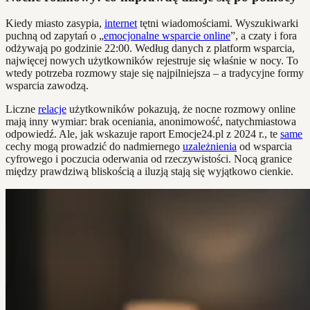
Kiedy miasto zasypia,
internet
tętni wiadomościami. Wyszukiwarki
puchną od zapytań o „
emocjonalne wsparcie online
”, a czaty i fora
odżywają po godzinie 22:00. Według danych z platform wsparcia,
najwięcej nowych użytkowników rejestruje się właśnie w nocy. To
wtedy potrzeba rozmowy staje się najpilniejsza – a tradycyjne formy
wsparcia zawodzą.
Liczne
relacje
użytkowników pokazują, że nocne rozmowy online
mają inny wymiar: brak oceniania, anonimowość, natychmiastowa
odpowiedź. Ale, jak wskazuje raport Emocje24.pl z 2024 r., te
same
cechy mogą prowadzić do nadmiernego
uzależnienia
od wsparcia
cyfrowego i poczucia oderwania od rzeczywistości. Nocą granice
między prawdziwą bliskością a iluzją stają się wyjątkowo cienkie.