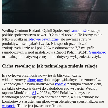
Według Centrum Badania Opinii Społecznej
samotność
kosztuje
polskie społeczeństwo nawet 19,2 mld zł rocznie. Te koszty to nie
tylko wydatki na
zdrowie psychiczne
, ale również straty w
produktywności i jakości życia. Nie sposób przemilczeć
szokujących liczb: w I poł. 2024 r. odnotowano 7,7 tys. prób
samobójczych wśród nastolatków (Raport Policji, 2024).
Samotność
ma realną, dramatyczną cenę – i nie dotyczy wyłącznie statystyk.
Cicha rewolucja: jak technologia zmienia relacje
Era cyfrowa przyniosła nowy język bliskości: czaty,
wideorozmowy,
algorytmy
dobierające „idealnych” rozmówców.
Technologia nie tylko unifikowała
kontakt
z drugim człowiekiem,
ale także otworzyła drzwi do całodobowego wsparcia. Według
raportu MindGenic
AI
z 2023 r., 72% Polaków korzysta z
technologii poprawiających codzienne życie, a 40% czułoby się
komfortowo z asystentem głosowym oferującym spersonalizowane
wsparcie
. To nie jest już science fiction.