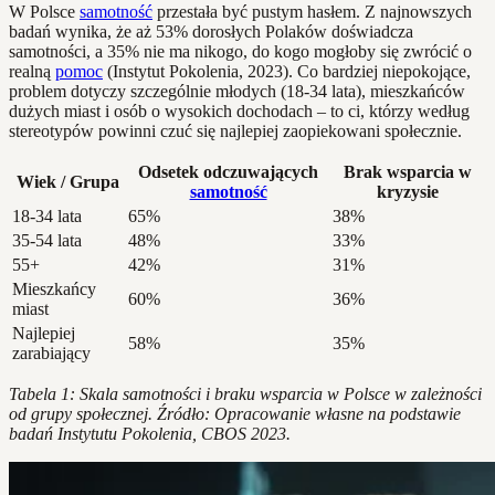
W Polsce
samotność
przestała być pustym hasłem. Z najnowszych
badań wynika, że aż 53% dorosłych Polaków doświadcza
samotności, a 35% nie ma nikogo, do kogo mogłoby się zwrócić o
realną
pomoc
(Instytut Pokolenia, 2023). Co bardziej niepokojące,
problem dotyczy szczególnie młodych (18-34 lata), mieszkańców
dużych miast i osób o wysokich dochodach – to ci, którzy według
stereotypów powinni czuć się najlepiej zaopiekowani społecznie.
Odsetek odczuwających
Brak wsparcia w
Wiek / Grupa
samotność
kryzysie
18-34 lata
65%
38%
35-54 lata
48%
33%
55+
42%
31%
Mieszkańcy
60%
36%
miast
Najlepiej
58%
35%
zarabiający
Tabela 1: Skala samotności i braku wsparcia w Polsce w zależności
od grupy społecznej. Źródło: Opracowanie własne na podstawie
badań Instytutu Pokolenia, CBOS 2023.