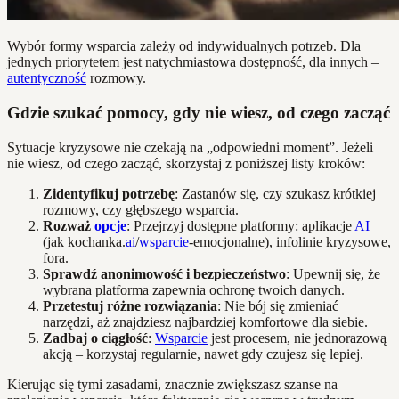
Wybór formy wsparcia zależy od indywidualnych potrzeb. Dla
jednych priorytetem jest natychmiastowa dostępność, dla innych –
autentyczność
rozmowy.
Gdzie szukać pomocy, gdy nie wiesz, od czego zacząć
Sytuacje kryzysowe nie czekają na „odpowiedni moment”. Jeżeli
nie wiesz, od czego zacząć, skorzystaj z poniższej listy kroków:
Zidentyfikuj potrzebę
: Zastanów się, czy szukasz krótkiej
rozmowy, czy głębszego wsparcia.
Rozważ
opcje
: Przejrzyj dostępne platformy: aplikacje
AI
(jak kochanka.
ai
/
wsparcie
-emocjonalne), infolinie kryzysowe,
fora.
Sprawdź anonimowość i bezpieczeństwo
: Upewnij się, że
wybrana platforma zapewnia ochronę twoich danych.
Przetestuj różne rozwiązania
: Nie bój się zmieniać
narzędzi, aż znajdziesz najbardziej komfortowe dla siebie.
Zadbaj o ciągłość
:
Wsparcie
jest procesem, nie jednorazową
akcją – korzystaj regularnie, nawet gdy czujesz się lepiej.
Kierując się tymi zasadami, znacznie zwiększasz szanse na