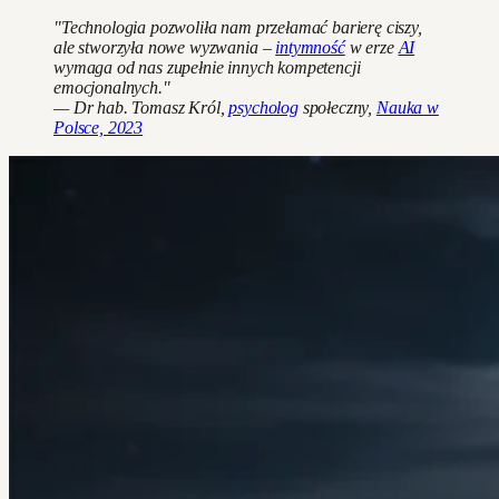
"Technologia pozwoliła nam przełamać barierę ciszy,
ale stworzyła nowe wyzwania –
intymność
w erze
AI
wymaga od nas zupełnie innych kompetencji
emocjonalnych."
— Dr hab. Tomasz Król,
psycholog
społeczny,
Nauka w
Polsce, 2023