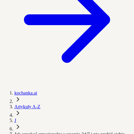
kochanka.ai
Artykuły A-Z
J