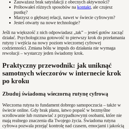
Zauważasz brak satysfakcji z obecnych aktywności?
Próbowałeś różnych sposobów na
kontakt
, ale czujesz
pustkę?
Marzysz o głębszej relacji, nawet w świecie cyfrowym?
Jesteś otwarty na nowe technologie?
Jeśli na większość z nich odpowiadasz „tak” – jesteś gotów zacząć
działać. Psychologiczna gotowość to pierwszy krok do przełamania
rutyny i wejścia na nowy poziom wieczornej cyfrowej
codzienności. Zmiana bólu w impuls do działania nie wymaga
rewolucji – wystarczy jeden świadomy krok.
Praktyczny przewodnik: jak uniknąć
samotnych wieczorów w internecie krok
po kroku
Zbuduj świadomą wieczorną rutynę cyfrową
Wieczorna rutyna to fundament dobrego samopoczucia – także w
świecie online. Gdy brak planu, łatwo popaść w bezmyślne
scrollowanie lub rozmawiać z przypadkowymi osobami, które nie
mają realnego znaczenia dla Twojego życia. Świadoma rutyna
cyfrowa pozwala przejąć kontrolę nad czasem, emocjami i jakością