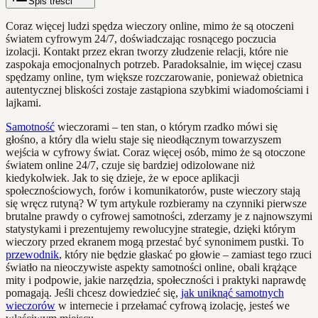
Spis treści
Coraz więcej ludzi spędza wieczory online, mimo że są otoczeni
światem cyfrowym 24/7, doświadczając rosnącego poczucia
izolacji. Kontakt przez ekran tworzy złudzenie relacji, które nie
zaspokaja emocjonalnych potrzeb. Paradoksalnie, im więcej czasu
spędzamy online, tym większe rozczarowanie, ponieważ obietnica
autentycznej bliskości zostaje zastąpiona szybkimi wiadomościami i
lajkami.
Samotność
wieczorami – ten stan, o którym rzadko mówi się
głośno, a który dla wielu staje się nieodłącznym towarzyszem
wejścia w cyfrowy świat. Coraz więcej osób, mimo że są otoczone
światem online 24/7, czuje się bardziej odizolowane niż
kiedykolwiek. Jak to się dzieje, że w epoce aplikacji
społecznościowych, forów i komunikatorów, puste wieczory stają
się wręcz rutyną? W tym artykule rozbieramy na czynniki pierwsze
brutalne prawdy o cyfrowej samotności, zderzamy je z najnowszymi
statystykami i prezentujemy rewolucyjne strategie, dzięki którym
wieczory przed ekranem mogą przestać być synonimem pustki. To
przewodnik
, który nie będzie głaskać po głowie – zamiast tego rzuci
światło na nieoczywiste aspekty samotności online, obali krążące
mity i podpowie, jakie narzędzia, społeczności i praktyki naprawdę
pomagają. Jeśli chcesz dowiedzieć się,
jak uniknąć samotnych
wieczorów
w internecie i przełamać cyfrową izolację, jesteś we