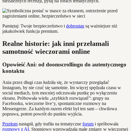
niezależnych recenzji, pytaj na forach tematycznych.
Pamiętaj: Twoje bezpieczeństwo i
dobrostan
są ważniejsze niż
jakakolwiek funkcja premium.
Realne historie: jak inni przełamali
samotność wieczorami online
Opowieść Ani: od doomscrollingu do autentycznego
kontaktu
Ania przez długi czas łudziła się, że wystarczy przeglądać
Instagram, by nie czuć się samotnie. Im więcej spędzała czasu w
social mediach, tym mocniej odczuwała pustkę po wyłączeniu
ekranu. Próbowała wielu „szybkich rozwiązań”: grupy na
Facebooku, wieczorne live’y, spontaniczne rozmowy na
Messengerze. Za każdym razem efekt był ten sam – chwilowa
poprawa, potem powrót do punktu wyjścia.
Przełom
nastąpił, gdy trafiła na tematyczne
forum
i spróbowała
rozmowy z AI
. Stopniowo wprowadzała małe zmiany w wieczornej