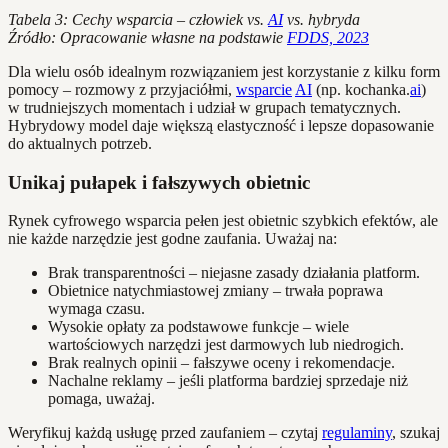
Tabela 3: Cechy wsparcia – człowiek vs.
AI
vs. hybryda
Źródło: Opracowanie własne na podstawie
FDDS, 2023
Dla wielu osób idealnym rozwiązaniem jest korzystanie z kilku form
pomocy – rozmowy z przyjaciółmi,
wsparcie
AI
(np. kochanka.
ai
)
w trudniejszych momentach i udział w grupach tematycznych.
Hybrydowy model daje większą elastyczność i lepsze dopasowanie
do aktualnych potrzeb.
Unikaj pułapek i fałszywych obietnic
Rynek cyfrowego wsparcia pełen jest obietnic szybkich efektów, ale
nie każde narzędzie jest godne zaufania. Uważaj na:
Brak transparentności – niejasne zasady działania platform.
Obietnice natychmiastowej zmiany – trwała poprawa
wymaga czasu.
Wysokie opłaty za podstawowe funkcje – wiele
wartościowych narzędzi jest darmowych lub niedrogich.
Brak realnych opinii – fałszywe oceny i rekomendacje.
Nachalne reklamy – jeśli platforma bardziej sprzedaje niż
pomaga, uważaj.
Weryfikuj każdą usługę przed zaufaniem – czytaj
regulaminy
, szukaj