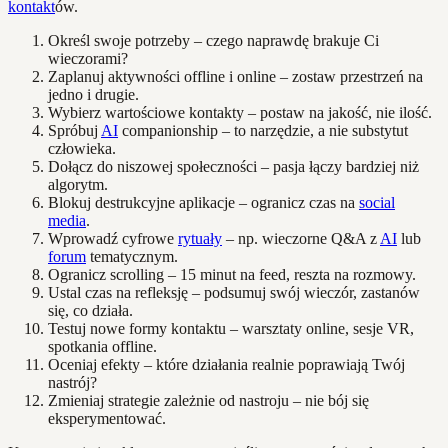
kontakt
ów.
Określ swoje potrzeby – czego naprawdę brakuje Ci
wieczorami?
Zaplanuj aktywności offline i online – zostaw przestrzeń na
jedno i drugie.
Wybierz wartościowe kontakty – postaw na jakość, nie ilość.
Spróbuj
AI
companionship – to narzędzie, a nie substytut
człowieka.
Dołącz do niszowej społeczności – pasja łączy bardziej niż
algorytm.
Blokuj destrukcyjne aplikacje – ogranicz czas na
social
media
.
Wprowadź cyfrowe
rytuały
– np. wieczorne Q&A z
AI
lub
forum
tematycznym.
Ogranicz scrolling – 15 minut na feed, reszta na rozmowy.
Ustal czas na refleksję – podsumuj swój wieczór, zastanów
się, co działa.
Testuj nowe formy kontaktu – warsztaty online, sesje VR,
spotkania offline.
Oceniaj efekty – które działania realnie poprawiają Twój
nastrój?
Zmieniaj strategie zależnie od nastroju – nie bój się
eksperymentować.