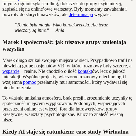
rutynie: ograniczyła scrolling, dołączyła do grupy czytelniczej,
zapisała się na online’owe warsztaty. Były momenty zawahania i
powroty do starych nawyków, ale
determinacja
wygrała.
"To nie była magia, tylko konsekwencja. Ale teraz
wieczory są inne." — Ania
Marek i społeczność: jak niszowe grupy zmieniają
wszystko
Marek długo szukał swojego miejsca w sieci. Przypadkowo trafił na
niewielką grupę pasjonatów VR, w której rozmowy były szczere, a
wsparcie
– realne. Nie chodziło o ilość
kontakt
ów, lecz o jakość
interakcji. Wspólne projekty, wieczorne rozmowy o technologii i
wzajemna
pomoc
przełamały mur samotności, który wydawał się
nie do ruszenia.
To właśnie unikalna atmosfera, brak presji i zrozumienie uczyniły tę
społeczność miejscem wyjątkowym. Podobnych, wspierających
przestrzeni online jest więcej: fora dla introwertyków, grupy
kreatywne, warsztaty psychologiczne. Klucz to znaleźć własną
niszę.
Kiedy AI staje się ratunkiem: case study Wirtualna