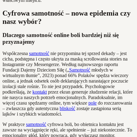
właściwym miejscu.
Cyfrowa samotność – nowa epidemia czy
nasz wybór?
Dlaczego samotność online boli bardziej niż się
przyznajemy
Współczesna
samotność
nie przypomina tej sprzed dekady – jest
cicha, podstępna i często ukryta za maską scrollowania stories na
Instagramie czy Messengerze. Według najnowszego raportu
Fundacji Dajemy Dzieciom Siłę („
Samotność
młodych w
wirtualnym tłumie”, 2023) ponad 66% Polaków spędza wieczory
online, a jednak odsetek osób deklarujących narastające poczucie
izolacji stale rośnie. To nie jest przypadek. Psychologowie
podkreślają, że
kontakt
przez ekran generuje złudzenie relacji, które
nie nasyca naszych potrzeb emocjonalnych. Paradoksalnie, im
więcej czasu spędzamy online, tym większe
pole
do rozczarowania
– zwłaszcza gdy autentyczna
bliskość
zostaje zastąpiona serią
lajków i szybkich wiadomości.
W praktyce
samotność
cyfrowa boli, bo obietnica kontaktu jest
zawsze na wyciągnięcie ręki, ale spełnienie – już niekoniecznie. To
emocjonalny głód, który powraca, gdy wyłączasz monitor.