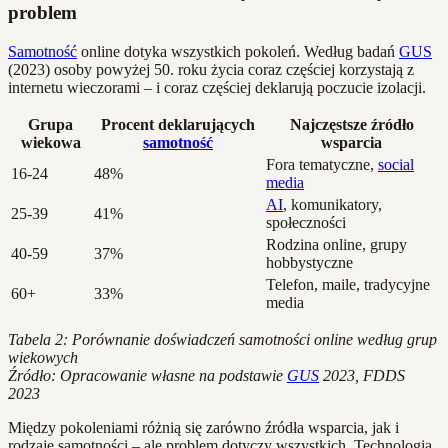
problem
Samotność
online dotyka wszystkich pokoleń. Według badań
GUS
(2023) osoby powyżej 50. roku życia coraz częściej korzystają z
internetu wieczorami – i coraz częściej deklarują poczucie izolacji.
Grupa
Procent deklarujących
Najczęstsze źródło
wiekowa
samotność
wsparcia
Fora tematyczne,
social
16-24
48%
media
AI
, komunikatory,
25-39
41%
społeczności
Rodzina online, grupy
40-59
37%
hobbystyczne
Telefon, maile, tradycyjne
60+
33%
media
Tabela 2: Porównanie doświadczeń samotności online według grup
wiekowych
Źródło: Opracowanie własne na podstawie
GUS
2023, FDDS
2023
Między pokoleniami różnią się zarówno źródła wsparcia, jak i
rodzaje samotności – ale problem dotyczy wszystkich. Technologia