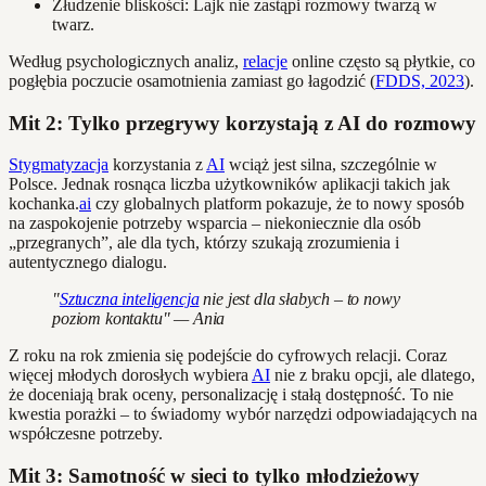
Złudzenie bliskości: Lajk nie zastąpi rozmowy twarzą w
twarz.
Według psychologicznych analiz,
relacje
online często są płytkie, co
pogłębia poczucie osamotnienia zamiast go łagodzić (
FDDS, 2023
).
Mit 2: Tylko przegrywy korzystają z AI do rozmowy
Stygmatyzacja
korzystania z
AI
wciąż jest silna, szczególnie w
Polsce. Jednak rosnąca liczba użytkowników aplikacji takich jak
kochanka.
ai
czy globalnych platform pokazuje, że to nowy sposób
na zaspokojenie potrzeby wsparcia – niekoniecznie dla osób
„przegranych”, ale dla tych, którzy szukają zrozumienia i
autentycznego dialogu.
"
Sztuczna inteligencja
nie jest dla słabych – to nowy
poziom kontaktu" — Ania
Z roku na rok zmienia się podejście do cyfrowych relacji. Coraz
więcej młodych dorosłych wybiera
AI
nie z braku opcji, ale dlatego,
że doceniają brak oceny, personalizację i stałą dostępność. To nie
kwestia porażki – to świadomy wybór narzędzi odpowiadających na
współczesne potrzeby.
Mit 3: Samotność w sieci to tylko młodzieżowy