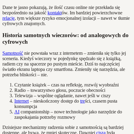
Dane te jasno pokazują, że ilość czasu online nie przekłada się
bezpośrednio na jakość
kontakt
ów. Im bardziej powierzchowne
relacje
, tym większe ryzyko emocjonalnej izolacji – nawet w tłumie
cyfrowych znajomych.
Historia samotnych wieczorów: od analogowych do
cyfrowych
Samotność
nie powstała wraz z internetem – zmieniła się tylko jej
sceneria. Kiedyś wieczory w pojedynkę spędzało się z książką,
radiem czy na spacerze po pustym mieście. Dziś to najczęściej
światło ekranu laptopa czy smartfona. Zmieniły się narzędzia, ale
potrzeba bliskości – nie.
Czytanie książek – czas na refleksję, rozwój wyobraźni
Radio – towarzystwo głosu, poczucie obecności
Telewizja – wspólne oglądanie, nawet jeśli w ciszy
Internet
– nieskończony dostęp do
tre
ści, czasem pusta
konsumpcja
AI
companionship – nowe technologie jako narzędzie do
zaspokajania potrzeby rozmowy
Dzisiejsze mechanizmy radzenia sobie z samotnością są bardziej
dostępne, ale bywa, że mniej skuteczne. Dawniej
cisza
była