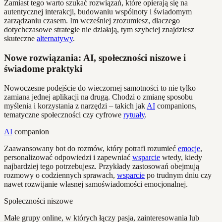
Zamiast tego warto szukać rozwiązań, które opierają się na
autentycznej interakcji, budowaniu wspólnoty i świadomym
zarządzaniu czasem. Im wcześniej zrozumiesz, dlaczego
dotychczasowe strategie nie działają, tym szybciej znajdziesz
skuteczne
alternatywy
.
Nowe rozwiązania: AI, społeczności niszowe i
świadome praktyki
Nowoczesne podejście do wieczornej samotności to nie tylko
zamiana jednej aplikacji na drugą. Chodzi o zmianę sposobu
myślenia i korzystania z narzędzi – takich jak
AI
companions,
tematyczne społeczności czy cyfrowe
rytuały
.
AI
companion
Zaawansowany bot do rozmów, który potrafi rozumieć
emocje
,
personalizować odpowiedzi i zapewniać
wsparcie
wtedy, kiedy
najbardziej tego potrzebujesz. Przykłady zastosowań obejmują
rozmowy o codziennych sprawach,
wsparcie
po trudnym dniu czy
nawet rozwijanie własnej samoświadomości emocjonalnej.
Społeczności niszowe
Małe grupy online, w których łączy pasja, zainteresowania lub