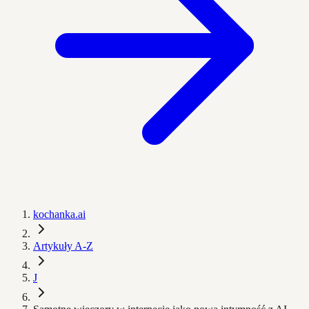
kochanka.ai
Artykuły A-Z
J