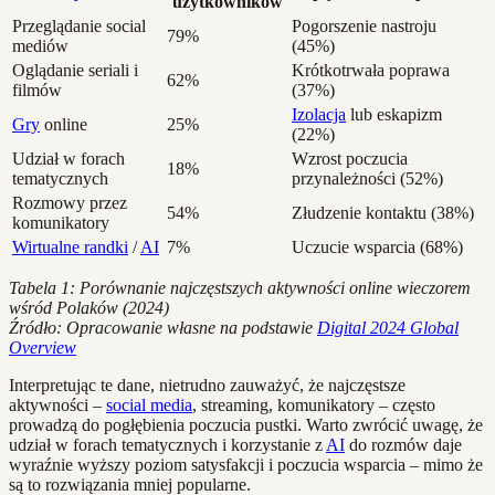
użytkowników
Przeglądanie social
Pogorszenie nastroju
79%
mediów
(45%)
Oglądanie seriali i
Krótkotrwała poprawa
62%
filmów
(37%)
Izolacja
lub eskapizm
Gry
online
25%
(22%)
Udział w forach
Wzrost poczucia
18%
tematycznych
przynależności (52%)
Rozmowy przez
54%
Złudzenie kontaktu (38%)
komunikatory
Wirtualne randki
/
AI
7%
Uczucie wsparcia (68%)
Tabela 1: Porównanie najczęstszych aktywności online wieczorem
wśród Polaków (2024)
Źródło: Opracowanie własne na podstawie
Digital 2024 Global
Overview
Interpretując te dane, nietrudno zauważyć, że najczęstsze
aktywności –
social media
, streaming, komunikatory – często
prowadzą do pogłębienia poczucia pustki. Warto zwrócić uwagę, że
udział w forach tematycznych i korzystanie z
AI
do rozmów daje
wyraźnie wyższy poziom satysfakcji i poczucia wsparcia – mimo że
są to rozwiązania mniej popularne.