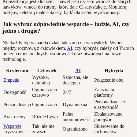
Konsystencja jest kluczem – nawet jeśli czasem wrócisz do starych
nawyków, wracaj do rutyny, która daje Ci satysfakcję. Monitoruj
postępy, celebruj małe sukcesy, bądź dla siebie wyrozumiały.
Jak wybrać odpowiednie wsparcie – ludzie, AI, czy
jedno i drugie?
Nie każdy typ wsparcia działa tak samo na wszystkich. Wybór
między rozmową z człowiekiem,
AI
, czy hybrydą zależy od Twoich
potrzeb emocjonalnych, osobowości oraz otwartości na nowe
technologie.
Kryterium
Człowiek
AI
Hybryda
Wysoka,
Sztuczna, ale
Empatia
Połączenie obu
naturalna
dostępna
Ograniczona
Zależna od
Dostępność
24/7
czasowo
platformy
Personalizacja +
Personalizacja
Ograniczona
Dynamiczna
elastyczność
Pełna
Zbalansowane
Brak oceny
Różnie bywa
anonimowość
podejście
Wsparcie
Tak, ale nie
Skierowanie do
Ograniczone
kryzysowe
zawsze
fachowców