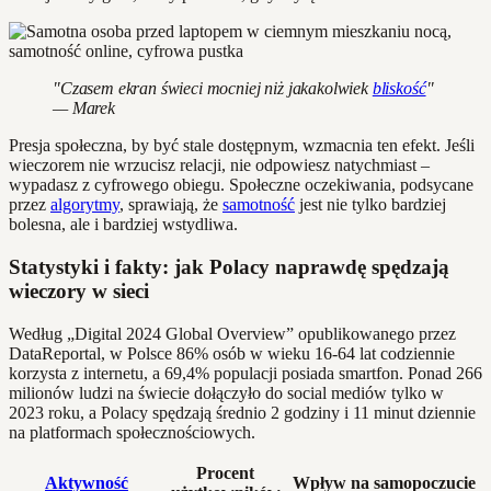
"Czasem ekran świeci mocniej niż jakakolwiek
bliskość
"
— Marek
Presja społeczna, by być stale dostępnym, wzmacnia ten efekt. Jeśli
wieczorem nie wrzucisz relacji, nie odpowiesz natychmiast –
wypadasz z cyfrowego obiegu. Społeczne oczekiwania, podsycane
przez
algorytmy
, sprawiają, że
samotność
jest nie tylko bardziej
bolesna, ale i bardziej wstydliwa.
Statystyki i fakty: jak Polacy naprawdę spędzają
wieczory w sieci
Według „Digital 2024 Global Overview” opublikowanego przez
DataReportal, w Polsce 86% osób w wieku 16-64 lat codziennie
korzysta z internetu, a 69,4% populacji posiada smartfon. Ponad 266
milionów ludzi na świecie dołączyło do social mediów tylko w
2023 roku, a Polacy spędzają średnio 2 godziny i 11 minut dziennie
na platformach społecznościowych.
Procent
Aktywność
Wpływ na samopoczucie