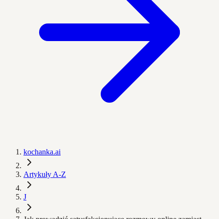
kochanka.ai
Artykuły A-Z
J