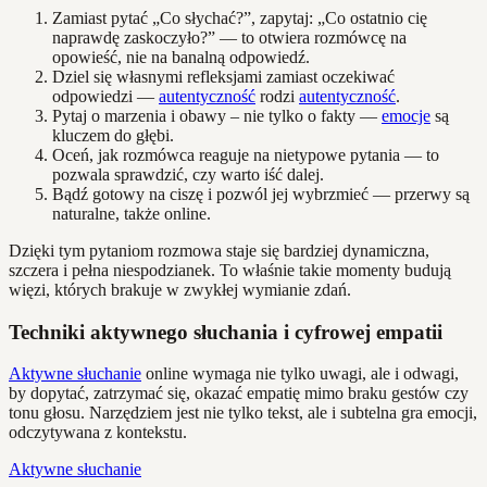
Zamiast pytać „Co słychać?”, zapytaj: „Co ostatnio cię
naprawdę zaskoczyło?” — to otwiera rozmówcę na
opowieść, nie na banalną odpowiedź.
Dziel się własnymi refleksjami zamiast oczekiwać
odpowiedzi —
autentyczność
rodzi
autentyczność
.
Pytaj o marzenia i obawy – nie tylko o fakty —
emocje
są
kluczem do głębi.
Oceń, jak rozmówca reaguje na nietypowe pytania — to
pozwala sprawdzić, czy warto iść dalej.
Bądź gotowy na ciszę i pozwól jej wybrzmieć — przerwy są
naturalne, także online.
Dzięki tym pytaniom rozmowa staje się bardziej dynamiczna,
szczera i pełna niespodzianek. To właśnie takie momenty budują
więzi, których brakuje w zwykłej wymianie zdań.
Techniki aktywnego słuchania i cyfrowej empatii
Aktywne słuchanie
online wymaga nie tylko uwagi, ale i odwagi,
by dopytać, zatrzymać się, okazać empatię mimo braku gestów czy
tonu głosu. Narzędziem jest nie tylko tekst, ale i subtelna gra emocji,
odczytywana z kontekstu.
Aktywne słuchanie