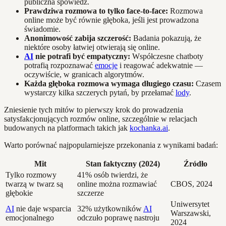
publiczna spowiedź.
Prawdziwa rozmowa to tylko face-to-face:
Rozmowa
online może być równie głęboka, jeśli jest prowadzona
świadomie.
Anonimowość zabija szczerość:
Badania pokazują, że
niektóre osoby łatwiej otwierają się online.
AI
nie potrafi być empatyczny:
Współczesne chatboty
potrafią rozpoznawać
emocje
i reagować adekwatnie —
oczywiście, w granicach algorytmów.
Każda głęboka rozmowa wymaga długiego czasu:
Czasem
wystarczy kilka szczerych pytań, by przełamać
lody
.
Zniesienie tych mitów to pierwszy krok do prowadzenia
satysfakcjonujących rozmów online, szczególnie w relacjach
budowanych na platformach takich jak
kochanka.ai
.
Warto porównać najpopularniejsze przekonania z wynikami badań:
Mit
Stan faktyczny (2024)
Źródło
Tylko rozmowy
41% osób twierdzi, że
twarzą w twarz są
online można rozmawiać
CBOS, 2024
głębokie
szczerze
Uniwersytet
AI
nie daje wsparcia
32% użytkowników
AI
Warszawski,
emocjonalnego
odczuło poprawę nastroju
2024