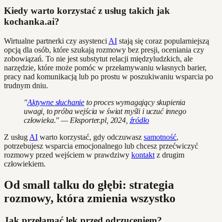
Kiedy warto korzystać z usług takich jak
kochanka.ai?
Wirtualne partnerki czy asystenci
AI
stają się coraz popularniejszą
opcją dla osób, które szukają rozmowy bez presji, oceniania czy
zobowiązań. To nie jest substytut relacji międzyludzkich, ale
narzędzie, które może pomóc w przełamywaniu własnych barier,
pracy nad komunikacją lub po prostu w poszukiwaniu wsparcia po
trudnym dniu.
"
Aktywne słuchanie
to proces wymagający skupienia
uwagi, to próba wejścia w świat myśli i uczuć innego
człowieka." — Eksporter.pl, 2024,
źródło
Z usług
AI
warto korzystać, gdy odczuwasz
samotność
,
potrzebujesz wsparcia emocjonalnego lub chcesz przećwiczyć
rozmowy przed wejściem w prawdziwy
kontakt
z drugim
człowiekiem.
Od small talku do głębi: strategia
rozmowy, która zmienia wszystko
Jak przełamać lęk przed odrzuceniem?