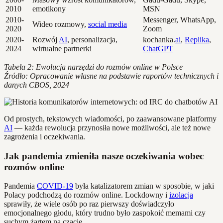
2010
emotikony
MSN
2010-
Messenger, WhatsApp,
Wideo rozmowy,
social media
2020
Zoom
2020-
Rozwój
AI
, personalizacja,
kochanka.
ai
,
Replika
,
2024
wirtualne partnerki
ChatGPT
Tabela 2: Ewolucja narzędzi do rozmów online w Polsce
Źródło: Opracowanie własne na podstawie raportów technicznych i
danych CBOS, 2024
Od prostych, tekstowych wiadomości, po zaawansowane platformy
AI
— każda rewolucja przynosiła nowe możliwości, ale też nowe
zagrożenia i oczekiwania.
Jak pandemia zmieniła nasze oczekiwania wobec
rozmów online
Pandemia
COVID-19
była katalizatorem zmian w sposobie, w jaki
Polacy podchodzą do rozmów online. Lockdowny i
izolacja
sprawiły, że wiele osób po raz pierwszy doświadczyło
emocjonalnego głodu, który trudno było zaspokoić memami czy
suchym żartem na czacie.