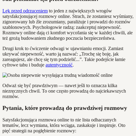
Lęk przed odrzuceniem
to jeden z największych wrogów
satysfakcjonującej rozmowy online. Strach, że zostaniesz wyśmiany,
zignorowany lub źle zrozumiany, paraliżuje i prowadzi do rozmów
szablonowych. Psychologowie radzą: zaakceptuj niepewność.
Rozmowy online dają ci komfort wycofania się w każdej chwili, ale
też grożą budowaniem złudnego poczucia bezpieczeństwa.
Drugi krok to ćwiczenie odwagi w ujawnianiu emocji. Zamiast
ukrywać niepewność, warto ją nazwać: „Trochę się boję, jak
zareagujesz, ale chcę się tym podzielić...”. Takie podejście łamie
cyfrowe tabu i buduje
autentyczność
.
Odważ się być prawdziwym — nawet jeśli to oznacza kilka
niezręcznych chwil. To one często prowadzą do najciekawszych
rozmów.
Pytania, które prowadzą do prawdziwej rozmowy
Satysfakcjonująca rozmowa online to nie lista odhaczanych
tematów, lecz wymiana, która wciąga, zaskakuje i inspiruje. Oto
pięć strategii na pogłębienie rozmowy: