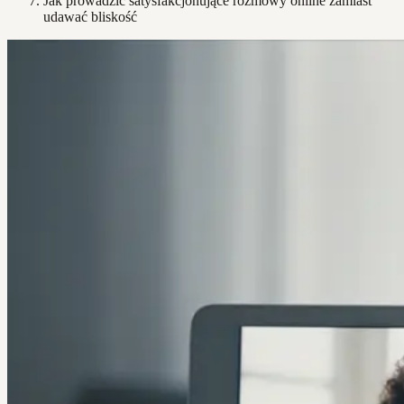
Jak prowadzić satysfakcjonujące rozmowy online zamiast
udawać bliskość