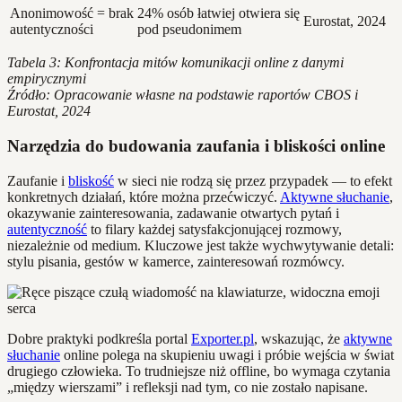
Anonimowość = brak
24% osób łatwiej otwiera się
Eurostat, 2024
autentyczności
pod pseudonimem
Tabela 3: Konfrontacja mitów komunikacji online z danymi
empirycznymi
Źródło: Opracowanie własne na podstawie raportów CBOS i
Eurostat, 2024
Narzędzia do budowania zaufania i bliskości online
Zaufanie i
bliskość
w sieci nie rodzą się przez przypadek — to efekt
konkretnych działań, które można przećwiczyć.
Aktywne słuchanie
,
okazywanie zainteresowania, zadawanie otwartych pytań i
autentyczność
to filary każdej satysfakcjonującej rozmowy,
niezależnie od medium. Kluczowe jest także wychwytywanie detali:
stylu pisania, gestów w kamerce, zainteresowań rozmówcy.
Dobre praktyki podkreśla portal
Exporter.pl
, wskazując, że
aktywne
słuchanie
online polega na skupieniu uwagi i próbie wejścia w świat
drugiego człowieka. To trudniejsze niż offline, bo wymaga czytania
„między wierszami” i refleksji nad tym, co nie zostało napisane.