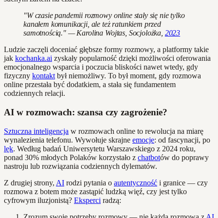
"W czasie pandemii rozmowy online stały się nie tylko
kanałem komunikacji, ale też ratunkiem przed
samotnością." — Karolina Wojtas, Socjolożka,
2023
Ludzie zaczęli doceniać głębsze formy rozmowy, a platformy takie
jak
kochanka.ai
zyskały popularność dzięki możliwości oferowania
emocjonalnego wsparcia i poczucia bliskości nawet wtedy, gdy
fizyczny
kontakt
był niemożliwy. To był moment, gdy rozmowa
online przestała być dodatkiem, a stała się fundamentem
codziennych relacji.
AI w rozmowach: szansa czy zagrożenie?
Sztuczna inteligencja
w rozmowach online to rewolucja na miarę
wynalezienia telefonu. Wywołuje skrajne
emocje
: od fascynacji, po
lęk
. Według badań Uniwersytetu Warszawskiego z 2024 roku,
ponad 30% młodych Polaków korzystało z
chatbot
ów do poprawy
nastroju lub rozwiązania codziennych dylematów.
Z drugiej strony,
AI
rodzi pytania o
autentyczność
i granice — czy
rozmowa z botem może zastąpić ludzką więź, czy jest tylko
cyfrowym iluzjonistą?
Eksperci
radzą:
Zrozum swoje potrzeby rozmowy — nie każda rozmowa z
AI