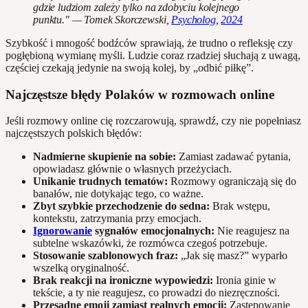
gdzie ludziom zależy tylko na zdobyciu kolejnego
punktu." — Tomek Skorczewski,
Psycholog
,
2024
Szybkość i mnogość bodźców sprawiają, że trudno o refleksję czy
pogłębioną wymianę myśli. Ludzie coraz rzadziej słuchają z uwagą,
częściej czekają jedynie na swoją kolej, by „odbić piłkę”.
Najczęstsze błędy Polaków w rozmowach online
Jeśli rozmowy online cię rozczarowują, sprawdź, czy nie popełniasz
najczęstszych polskich błędów:
Nadmierne skupienie na sobie:
Zamiast zadawać pytania,
opowiadasz głównie o własnych przeżyciach.
Unikanie trudnych tematów:
Rozmowy ograniczają się do
banałów, nie dotykając tego, co ważne.
Zbyt szybkie przechodzenie do sedna:
Brak wstępu,
kontekstu, zatrzymania przy emocjach.
Ignorowanie
sygnałów emocjonalnych:
Nie reagujesz na
subtelne wskazówki, że rozmówca czegoś potrzebuje.
Stosowanie szablonowych fraz:
„Jak się masz?” wyparło
wszelką oryginalność.
Brak reakcji na ironiczne wypowiedzi:
Ironia ginie w
tekście, a ty nie reagujesz, co prowadzi do niezręczności.
Przesadne emoji zamiast realnych emocji:
Zastępowanie