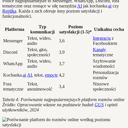
Polsce najpopularniejsze to Messenger, WhatsApp, Discord, fora
tematyczne oraz rosnące w siłę narzędzia
AI
jak kochanka.
ai
czy
Replika
. Każda z nich oferuje inny poziom satysfakcji i
funkcjonalności.
Typ
Poziom
Platforma
Unikalna cecha
komunikacji
satysfakcji (1-5)*
Tekst, wideo,
Integracja
z
Messenger
3,6
audio
Facebookiem
Tekst, głos,
Kanały
Discord
3,9
społeczności
tematyczne
Tekst, wideo,
Szyfrowanie
WhatsApp
3,7
audio
wiadomości
Personalizacja
Kochanka.
ai
AI
, tekst,
emocje
4,2
rozmów
Fora
Tekst,
Niszowe
3,4
tematyczne
anonimowość
społeczności
Tabela 4: Porównanie najpopularniejszych platform rozmów online
Źródło: Opracowanie własne na podstawie badań
GUS
i opinii
użytkowników, 2024