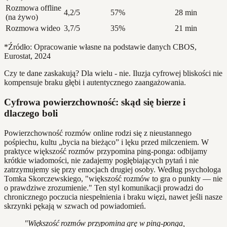
Rozmowa offline
4,2/5
57%
28 min
(na żywo)
Rozmowa wideo
3,7/5
35%
21 min
*Źródło: Opracowanie własne na podstawie danych CBOS,
Eurostat, 2024
Czy te dane zaskakują? Dla wielu - nie. Iluzja cyfrowej bliskości nie
kompensuje braku głębi i autentycznego zaangażowania.
Cyfrowa powierzchowność: skąd się bierze i
dlaczego boli
Powierzchowność rozmów online rodzi się z nieustannego
pośpiechu, kultu „bycia na bieżąco” i lęku przed milczeniem. W
praktyce większość rozmów przypomina ping-ponga: odbijamy
krótkie wiadomości, nie zadajemy pogłębiających pytań i nie
zatrzymujemy się przy emocjach drugiej osoby. Według psychologa
Tomka Skorczewskiego, "większość rozmów to gra o punkty — nie
o prawdziwe zrozumienie." Ten styl komunikacji prowadzi do
chronicznego poczucia niespełnienia i braku więzi, nawet jeśli nasze
skrzynki pękają w szwach od powiadomień.
"Większość rozmów przypomina grę w ping-ponga,