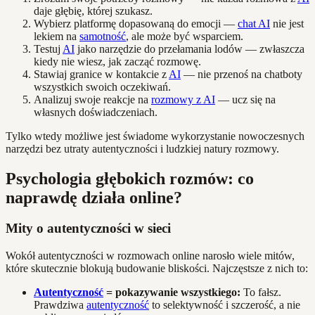
daje głębię, której szukasz.
Wybierz platformę dopasowaną do emocji —
chat AI
nie jest
lekiem na
samotność
, ale może być wsparciem.
Testuj
AI
jako narzędzie do przełamania lodów — zwłaszcza
kiedy nie wiesz, jak zacząć rozmowę.
Stawiaj granice w kontakcie z
AI
— nie przenoś na chatboty
wszystkich swoich oczekiwań.
Analizuj swoje reakcje na
rozmowy z AI
— ucz się na
własnych doświadczeniach.
Tylko wtedy możliwe jest świadome wykorzystanie nowoczesnych
narzędzi bez utraty autentyczności i ludzkiej natury rozmowy.
Psychologia głębokich rozmów: co
naprawdę działa online?
Mity o autentyczności w sieci
Wokół autentyczności w rozmowach online narosło wiele mitów,
które skutecznie blokują budowanie bliskości. Najczęstsze z nich to:
Autentyczność
= pokazywanie wszystkiego:
To fałsz.
Prawdziwa
autentyczność
to selektywność i szczerość, a nie