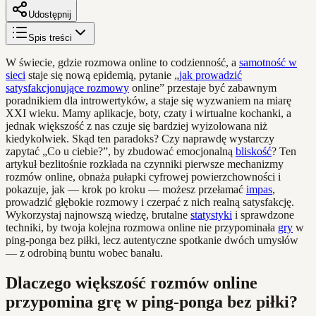
Udostępnij
Spis treści
W świecie, gdzie rozmowa online to codzienność, a
samotność w
sieci
staje się nową epidemią, pytanie „
jak prowadzić
satysfakcjonujące rozmowy
online” przestaje być zabawnym
poradnikiem dla introwertyków, a staje się wyzwaniem na miarę
XXI wieku. Mamy aplikacje, boty, czaty i wirtualne kochanki, a
jednak większość z nas czuje się bardziej wyizolowana niż
kiedykolwiek. Skąd ten paradoks? Czy naprawdę wystarczy
zapytać „Co u ciebie?”, by zbudować emocjonalną
bliskość
? Ten
artykuł bezlitośnie rozkłada na czynniki pierwsze mechanizmy
rozmów online, obnaża pułapki cyfrowej powierzchowności i
pokazuje, jak — krok po kroku — możesz przełamać
impas
,
prowadzić głębokie rozmowy i czerpać z nich realną satysfakcję.
Wykorzystaj najnowszą wiedzę, brutalne
statystyki
i sprawdzone
techniki, by twoja kolejna rozmowa online nie przypominała
gry
w
ping-ponga bez piłki, lecz autentyczne spotkanie dwóch umysłów
— z odrobiną buntu wobec banału.
Dlaczego większość rozmów online
przypomina grę w ping-ponga bez piłki?