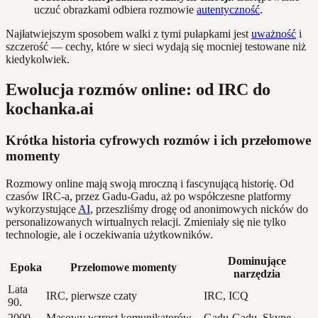
uczuć obrazkami odbiera rozmowie
autentyczność
.
Najłatwiejszym sposobem walki z tymi pułapkami jest
uważność
i
szczerość — cechy, które w sieci wydają się mocniej testowane niż
kiedykolwiek.
Ewolucja rozmów online: od IRC do
kochanka.ai
Krótka historia cyfrowych rozmów i ich przełomowe
momenty
Rozmowy online mają swoją mroczną i fascynującą historię. Od
czasów IRC-a, przez Gadu-Gadu, aż po współczesne platformy
wykorzystujące
AI
, przeszliśmy drogę od anonimowych nicków do
personalizowanych wirtualnych relacji. Zmieniały się nie tylko
technologie, ale i oczekiwania użytkowników.
Dominujące
Epoka
Przełomowe momenty
narzędzia
Lata
IRC, pierwsze czaty
IRC, ICQ
90.
2000-
Masowy wzrost komunikatorów,
Gadu-Gadu, Skype,