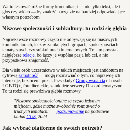
Warto testować różne formy komunikacji — nie tylko tekst, ale i
głos czy wideo — by znaleźć narzędzie najbardziej odpowiadające
własnym potrzebom.
Niszowe społeczności i subkultury: tu rodzi się głębia
Najciekawsze rozmowy często nie odbywają się na masowych
komunikatorach, lecz w zamkniętych grupach, społecznościach
tematycznych czy subkulturach internetowych. To tam powstają
najgłębsze
relacje
, bo łączy je wspólna pasja lub cel, a nie
przypadkowa znajomość.
Dla wielu osób uczestnictwo w takich miejscach jest antidotum na
cyfrową
samotność
— mogą rozmawiać o tym, co naprawdę ich
interesuje, bez ocen i presji. Przykłady?
Grupy wsparcia
dla osób
LGBTQ+, fora literackie, zamknięte serwery Discord tematyczne.
To tu rodzi się prawdziwa głębia rozmowy.
"Niszowe społeczności online są często jedynym
miejscem, gdzie można swobodnie rozmawiać o
trudnych tematach." —
podsumowanie
na podstawie
badań
GUS
, 2024
Jak wybrać platformę do swoich potrzeb?