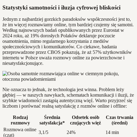
Statystyki samotności i iluzja cyfrowej bliskości
Jednym z najbardziej gorzkich paradoksów współczesności jest to,
że im więcej rozmawiamy online, tym bardziej czujemy się samotni.
Według najnowszych badań opublikowanych przez Eurostat w
2024 roku, aż 19% dorosłych Polaków deklaruje poczucie
osamotnienia, mimo regularnego korzystania z mediów
społecznościowych i komunikatorów. Co ciekawe, badania
przeprowadzone przez CBOS pokazują, że aż 57% użytkowników
internetu w Polsce uważa rozmowy online za powierzchowne i
niesatysfakcjonujące.
Nie oznacza to jednak, że technologia jest winna. Problem leży
głębiej — w naszych nawykach, schematach komunikacji i iluzji, że
szybkie wiadomości zastąpią autentyczną więź. Warto przyjrzeć się
liczbom i porównać realną satysfakcję z rozmów online i offline:
Rodzaj
Średnia
Odsetek osób
Czas trwania
rozmowy
satysfakcja*
czujących więź
(średni)
Rozmowa online
3,1/5
24%
14 min
(czat)