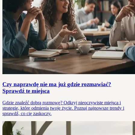
Czy naprawdę nie ma już gdzie rozmawiać?
Sprawdź te miejsca
Gdzie znaleźć dobrą rozmowę? Odkryj nieoczywiste miejsca i
strategie, które odmienią twoje życie. Poznaj najnowsze trendy i
sprawdź, co cię zaskoczy.