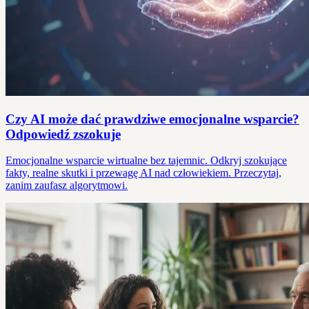
Czy AI może dać prawdziwe emocjonalne wsparcie?
Odpowiedź zszokuje
Emocjonalne wsparcie wirtualne bez tajemnic. Odkryj szokujące
fakty, realne skutki i przewagę AI nad człowiekiem. Przeczytaj,
zanim zaufasz algorytmowi.