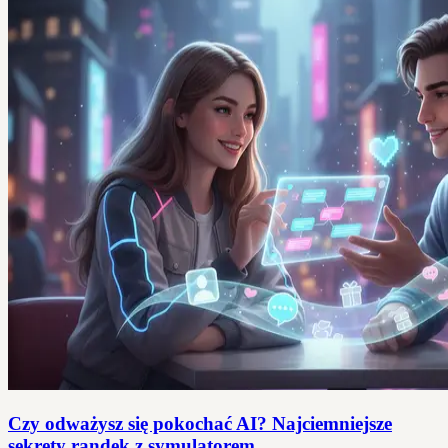
Czy odważysz się pokochać AI? Najciemniejsze
sekrety randek z symulatorem