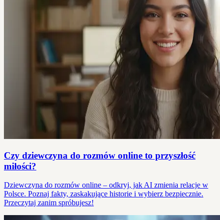
Czy dziewczyna do rozmów online to przyszłość
miłości?
Dziewczyna do rozmów online – odkryj, jak AI zmienia relacje w
Polsce. Poznaj fakty, zaskakujące historie i wybierz bezpiecznie.
Przeczytaj zanim spróbujesz!