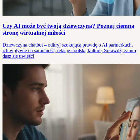
Czy AI może być twoją dziewczyną? Poznaj ciemną
stronę wirtualnej miłości
Dziewczyna chatbot – odkryj szokującą prawdę o AI partnerkach,
ich wpływie na samotność, relacje i polską kulturę. Sprawdź, zanim
dasz się uwieść!