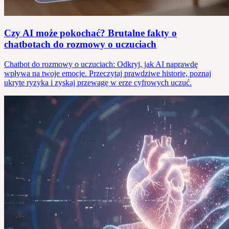
Czy AI może pokochać? Brutalne fakty o
chatbotach do rozmowy o uczuciach
Chatbot do rozmowy o uczuciach: Odkryj, jak AI naprawdę
wpływa na twoje emocje. Przeczytaj prawdziwe historie, poznaj
ukryte ryzyka i zyskaj przewagę w erze cyfrowych uczuć.