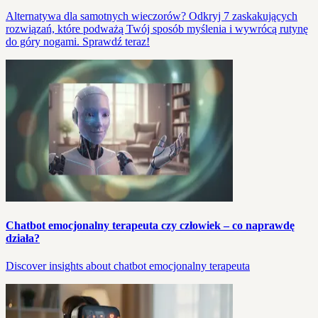
Alternatywa dla samotnych wieczorów? Odkryj 7 zaskakujących
rozwiązań, które podważą Twój sposób myślenia i wywrócą rutynę
do góry nogami. Sprawdź teraz!
Chatbot emocjonalny terapeuta czy człowiek – co naprawdę
działa?
Discover insights about chatbot emocjonalny terapeuta